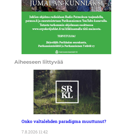
Aiheeseen liittyvää
Onko valtalehden paradigma muuttunut?
7.8.2026 11:42