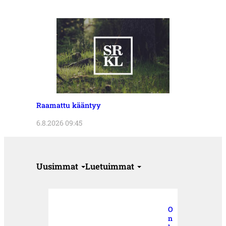
Raamattu kääntyy
6.8.2026 09:45
Uusimmat
Luetuimmat
O
n