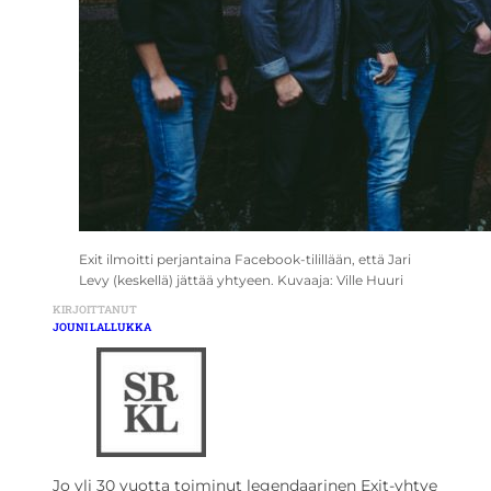
Exit ilmoitti perjantaina Facebook-tilillään, että Jari
Levy (keskellä) jättää yhtyeen. Kuvaaja: Ville Huuri
KIRJOITTANUT
JOUNI LALLUKKA
Jo yli 30 vuotta toiminut legendaarinen Exit-yhtye