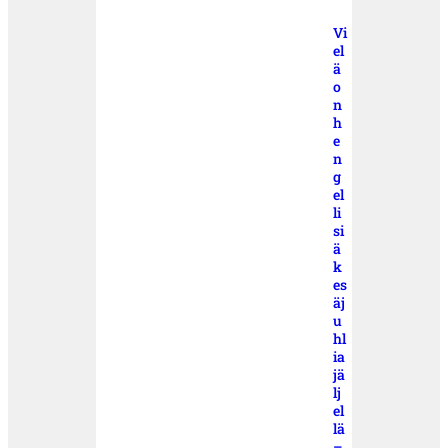
Vi
el
ä
o
n
h
e
n
g
el
li
si
ä
k
es
äj
u
hl
ia
jä
lj
el
lä
–