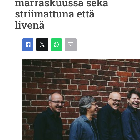
marraskuussa sekä
striimattuna että
livenä