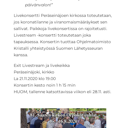
päivänvalon!”
Livekonsertti Peräseinäjoen kirkossa toteutetaan,
jos koronatilanne ja viranomaismääräykset sen
sallivat. Paikkoja livekonsertissa on rajoitetusti.
Livestream -konsertti toteutetaan joka
tapauksessa. Konsertin tuottaa Ohjelmatoimisto
Kristalli yhteistyössä Suomen Lähetysseuran
kanssa.
Exit Livestream ja livekeikka
Peräseinäjoki, kirkko
La 21.11.2020 klo 19.00
Konsertin kesto noin 1 h 15 min
HUOM, tallenne katsottavissa viikon eli 28.11. asti.