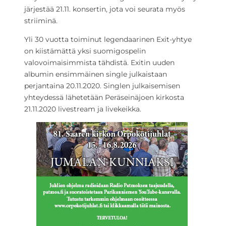
järjestää 21.11. konsertin, jota voi seurata myös
striiminä.
Yli 30 vuotta toiminut legendaarinen Exit-yhtye
on kiistämättä yksi suomigospelin
valovoimaisimmista tähdistä. Exitin uuden
albumin ensimmäinen single julkaistaan
perjantaina 20.11.2020. Singlen julkaisemisen
yhteydessä lähetetään Peräseinäjoen kirkosta
21.11.2020 livestream ja livekeikka.