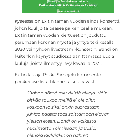
Kyseessä on Exitin tämän vuoden ainoa konsertti,
johon kuulijoita pääsee paikan päälle mukaan.
Exitin tämän vuoden kiertueet on jouduttu
perumaan koronan myötä ja yhtye teki kesällä
2020 vain yhden livestream -konsertin. Bändi on
kuitenkin käynyt studiossa äänittämässä uusia
lauluja, joista ilmestyy levy keväällä 2021.
Exitin laulaja Pekka Simojoki kommentoi
poikkeuksellista tilannetta seuraavasti:
”Onhan nämä merkillisiä aikoja. Näin
pitkää taukoa meillä ei ole ollut
koskaan ja siksi onkin suorastaan
juhlaa päästä taas soittamaan elävän
yleisön eteen. Bändi on kaikesta
huolimatta voimissaan ja uusia,
hienoja laulujakin on nähnyt