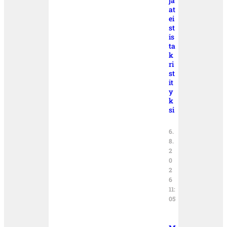
ja
at
ei
st
is
ta
k
ri
st
it
y
k
si
6.
8.
2
0
2
6
11:
05