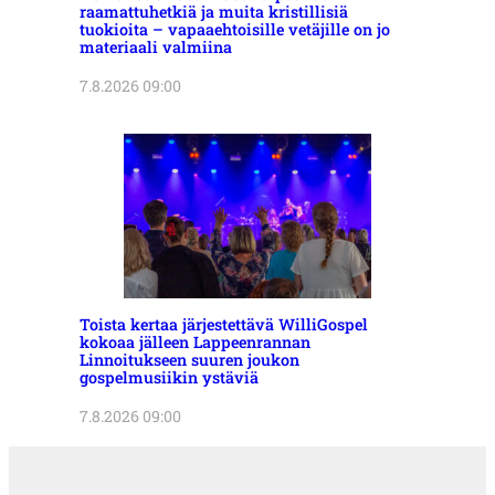
raamattuhetkiä ja muita kristillisiä
tuokioita – vapaaehtoisille vetäjille on jo
materiaali valmiina
7.8.2026 09:00
Toista kertaa järjestettävä WilliGospel
kokoaa jälleen Lappeenrannan
Linnoitukseen suuren joukon
gospelmusiikin ystäviä
7.8.2026 09:00