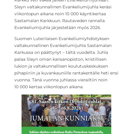
Karkku veti väkeä jälleen Evankeliumijuhlaan.
Sleyn valtakunnallinen Evankeliumijuhla keräsi
viikonlopun aikana noin 10 000 käyntikertaa
Sastamalan Karkkuun. Rautaveden rannalla
Evankeliumijuhla järjestetään myös 2026.
Suomen Luterilaisen Evankeliumiyhdistyksen
valtakunnallinen Evankeliumijuhla Sastamalan
Karkussa on päättynyt – tältä vuodelta. Juhla
palaa Sleyn oman kansanopiston, kristillisen
lukion ja valtakunnallisen koulutuskeskuksen
pihapiiriin ja kuvankauniille rantakentälle heti ensi
vuonna. Tänä vuonna juhlassa vierailtiin noin
10 000 kertaa viikonlopun aikana.