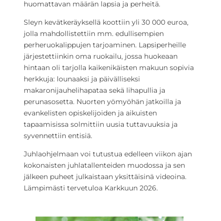
huomattavan määrän lapsia ja perheitä.
Sleyn kevätkeräyksellä koottiin yli 30 000 euroa,
jolla mahdollistettiin mm. edullisempien
perheruokalippujen tarjoaminen. Lapsiperheille
järjestettiinkin oma ruokailu, jossa huokeaan
hintaan oli tarjolla kaikenikäisten makuun sopivia
herkkuja: lounaaksi ja päivälliseksi
makaronijauhelihapataa sekä lihapullia ja
perunasosetta. Nuorten yömyöhän jatkoilla ja
evankelisten opiskelijoiden ja aikuisten
tapaamisissa solmittiin uusia tuttavuuksia ja
syvennettiin entisiä.
Juhlaohjelmaan voi tutustua edelleen viikon ajan
kokonaisten juhlatallenteiden muodossa ja sen
jälkeen puheet julkaistaan yksittäisinä videoina.
Lämpimästi tervetuloa Karkkuun 2026.