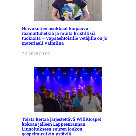
Hoivakotien asukkaat kaipaavat
raamattuhetkiä ja muita kristillisiä
tuokioita – vapaaehtoisille vetäjille on jo
materiaali valmiina
7.8.2026 09:00
Toista kertaa järjestettävä WilliGospel
kokoaa jälleen Lappeenrannan
Linnoitukseen suuren joukon
gospelmusiikin ystäviä