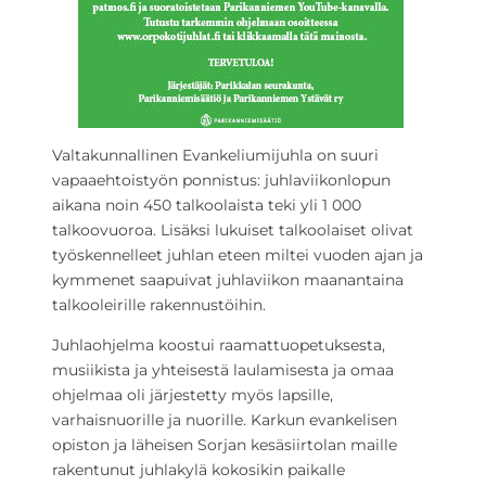
Valtakunnallinen Evankeliumijuhla on suuri
vapaaehtoistyön ponnistus: juhlaviikonlopun
aikana noin 450 talkoolaista teki yli 1 000
talkoovuoroa. Lisäksi lukuiset talkoolaiset olivat
työskennelleet juhlan eteen miltei vuoden ajan ja
kymmenet saapuivat juhlaviikon maanantaina
talkooleirille rakennustöihin.
Juhlaohjelma koostui raamattuopetuksesta,
musiikista ja yhteisestä laulamisesta ja omaa
ohjelmaa oli järjestetty myös lapsille,
varhaisnuorille ja nuorille. Karkun evankelisen
opiston ja läheisen Sorjan kesäsiirtolan maille
rakentunut juhlakylä kokosikin paikalle