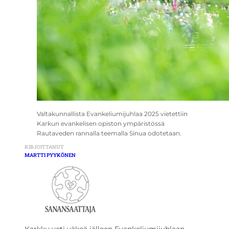
Valtakunnallista Evankeliumijuhlaa 2025 vietettiin
Karkun evankelisen opiston ympäristössä
Rautaveden rannalla teemalla Sinua odotetaan.
KIRJOITTANUT
MARTTI PYYKÖNEN