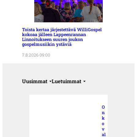
Toista kertaa järjestettävä WilliGospel
kokoaa jälleen Lappeenrannan
Linnoitukseen suuren joukon
gospelmusiikin ystäviä
7.8.2026 09:00
Uusimmat
Luetuimmat
O
n
k
o
v
al