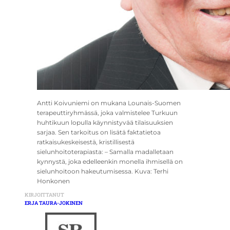
Antti Koivuniemi on mukana Lounais-Suomen
terapeuttiryhmässä, joka valmistelee Turkuun
huhtikuun lopulla käynnistyvää tilaisuuksien
sarjaa. Sen tarkoitus on lisätä faktatietoa
ratkaisukeskeisestä, kristillisestä
sielunhoitoterapiasta: – Samalla madalletaan
kynnystä, joka edelleenkin monella ihmisellä on
sielunhoitoon hakeutumisessa. Kuva: Terhi
Honkonen
KIRJOITTANUT
ERJA TAURA-JOKINEN