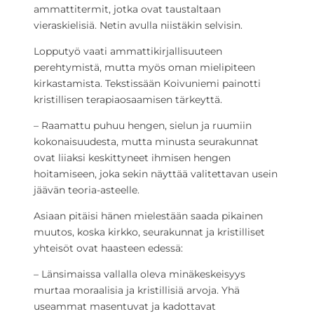
ammattitermit, jotka ovat taustaltaan
vieraskielisiä. Netin avulla niistäkin selvisin.
Lopputyö vaati ammattikirjallisuuteen
perehtymistä, mutta myös oman mielipiteen
kirkastamista. Tekstissään Koivuniemi painotti
kristillisen terapiaosaamisen tärkeyttä.
– Raamattu puhuu hengen, sielun ja ruumiin
kokonaisuudesta, mutta minusta seurakunnat
ovat liiaksi keskittyneet ihmisen hengen
hoitamiseen, joka sekin näyttää valitettavan usein
jäävän teoria-asteelle.
Asiaan pitäisi hänen mielestään saada pikainen
muutos, koska kirkko, seurakunnat ja kristilliset
yhteisöt ovat haasteen edessä:
– Länsimaissa vallalla oleva minäkeskeisyys
murtaa moraalisia ja kristillisiä arvoja. Yhä
useammat masentuvat ja kadottavat