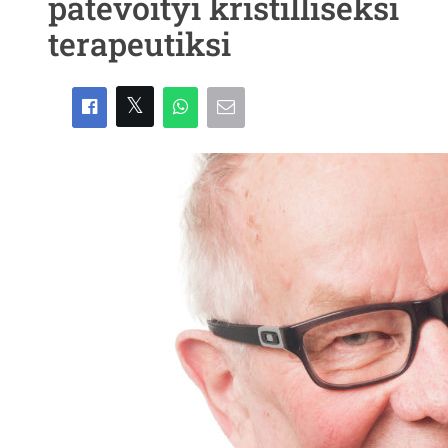
pätevöityi kristilliseksi
terapeutiksi