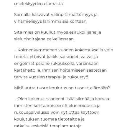
mielekkyyden elämästä.
Samalla kasvavat välinpitämättömyys ja
vihamielisyys lähimmäisiä kohtaan.
Sitä mies on kuullut myös esirukoilijana ja
sielunhoitajana palvellessaan.
– Kolmenkymmenen vuoden kokemuksella voin
todeta, etteivät kaikki sairaudet, vaivat ja
ongelmat parane rukouksella, varsinkaan
kertaheitolla. Ihmisen hoitamiseen saatetaan
tarvita vuosien terapia- ja rukoustyö.
Mitä uutta tuore koulutus on tuonut elämään?
– Olen kokenut saaneeni lisää silmää ja korvaa
ihmisten kohtaamiseen. Sielunhoidossa ja
rukouspalvelussa voin nyt ottaa käyttöön
koulutuksen tuomaa tietotaitoa ja
ratkaisukeskeisiä terapiamuotoja.