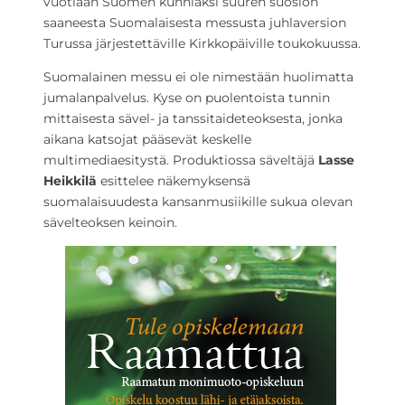
vuotiaan Suomen kunniaksi suuren suosion
saaneesta Suomalaisesta messusta juhlaversion
Turussa järjestettäville Kirkkopäiville toukokuussa.
Suomalainen messu ei ole nimestään huolimatta
jumalanpalvelus. Kyse on puolentoista tunnin
mittaisesta sävel- ja tanssitaideteoksesta, jonka
aikana katsojat pääsevät keskelle
multimediaesitystä. Produktiossa säveltäjä
Lasse
Heikkilä
esittelee näkemyksensä
suomalaisuudesta kansanmusiikille sukua olevan
sävelteoksen keinoin.