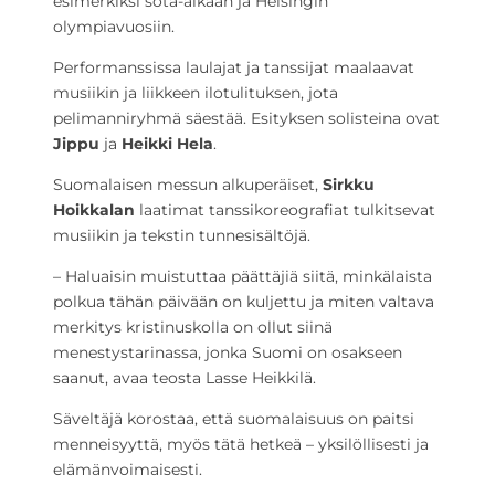
esimerkiksi sota-aikaan ja Helsingin
olympiavuosiin.
Performanssissa laulajat ja tanssijat maalaavat
musiikin ja liikkeen ilotulituksen, jota
pelimanniryhmä säestää. Esityksen solisteina ovat
Jippu
ja
Heikki Hela
.
Suomalaisen messun alkuperäiset,
Sirkku
Hoikkalan
laatimat tanssikoreografiat tulkitsevat
musiikin ja tekstin tunnesisältöjä.
– Haluaisin muistuttaa päättäjiä siitä, minkälaista
polkua tähän päivään on kuljettu ja miten valtava
merkitys kristinuskolla on ollut siinä
menestystarinassa, jonka Suomi on osakseen
saanut, avaa teosta Lasse Heikkilä.
Säveltäjä korostaa, että suomalaisuus on paitsi
menneisyyttä, myös tätä hetkeä – yksilöllisesti ja
elämänvoimaisesti.