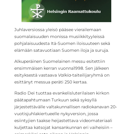
Juhlaversiossa yleisö pääsee vierailemaan
suomalaisuuden monissa musiikkityyleissä
pohjalaisuudesta Itä-Suomen iloisuuteen sekä
elämään satavuotiaan Suomen iloja ja suruja.
Alkuperäinen Suomelainen messu esitettiin
ensimmäisen kerran vuonna1998. Sen jälkeen
esityksestä vastaava
Valkia-
taiteilijaryhmä on
esittänyt messua peräti 250 kertaa.
Radio Dei tuottaa evankelisluterilaisen kirkon
päätapahtumaan Turkuun sekä syksyllä
järjestettävälle valtakunnallisen radiokanavan 20-
vuotisjuhlakiertueelle nykyversion, jossa
esiintyjien taakse heijastettava videomateriaali
kuljettaa katsojat kansankunnan eri vaiheisiin –