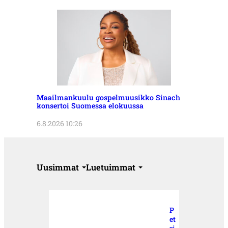
Maailmankuulu gospelmuusikko Sinach
konsertoi Suomessa elokuussa
6.8.2026 10:26
Uusimmat
Luetuimmat
P
et