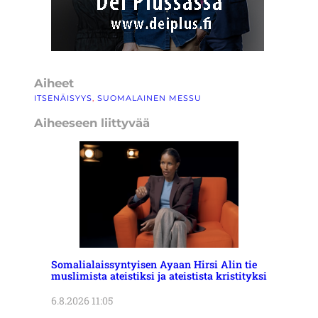
Aiheet
ITSENÄISYYS
, 
SUOMALAINEN MESSU
Aiheeseen liittyvää
Somalialaissyntyisen Ayaan Hirsi Alin tie
muslimista ateistiksi ja ateistista kristityksi
6.8.2026 11:05