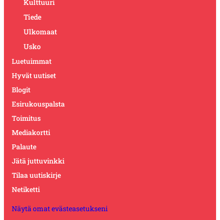
Kulttuuri
Tiede
Ulkomaat
Usko
Luetuimmat
Hyvät uutiset
Blogit
Esirukouspalsta
Toimitus
Mediakortti
Palaute
Jätä juttuvinkki
Tilaa uutiskirje
Netiketti
Näytä omat evästeasetukseni