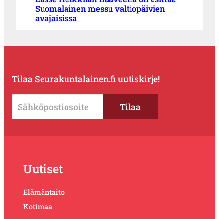
Suomalainen messu valtiopäivien
avajaisissa
Tilaa Seurakuntalainen.fi uutiskirje!
Uutiset
Elämäntaito
Kotimaa