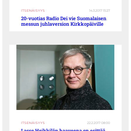
ITSENÄISYYS
14.3.2017 15:27
20-vuotias Radio Dei vie Suomalaisen
messun juhlaversion Kirkkopäiville
ITSENÄISYYS
22.2.2017 08:00
Lasse Heikkilän haaveena on esittää