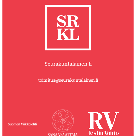
Seurakuntalainen.fi
toimitus@seurakuntalainen.fi