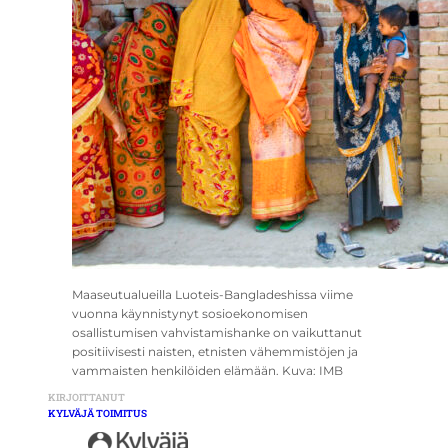
Maaseutualueilla Luoteis-Bangladeshissa viime
vuonna käynnistynyt sosioekonomisen
osallistumisen vahvistamishanke on vaikuttanut
positiivisesti naisten, etnisten vähemmistöjen ja
vammaisten henkilöiden elämään. Kuva: IMB
KIRJOITTANUT
KYLVÄJÄ TOIMITUS