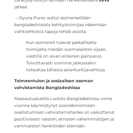
Lähetysyhdistys Kylväjän hankevastaava
Eeva
jatkaa:
– Oyuna Purev auttoi esimerkeillään
bangladeshilaista
kehitystoimijaa
näkemään
vaihtoehtoisia tapoja tehdä asioita.
Kun esimerkit tulevat paikalliselta
toimijalta meidän suomalaisten sijaan,
viestillä on aivan erilainen painoarvo.
Toivottavasti voimme jatkossakin
toteuttaa tällaisia asiantuntijavaihtoja.
Toimeentulon ja sosiaalisen aseman
vahvistamista Bangladeshissa
Maaseutualueilla Luoteis-Bangladeshissa viime
vuonna käynnistynyt sosioekonomisen
osallistumisen vahvistamishanke on vaikuttanut
positiivisesti naisten, etnisten vähemmistöjen ja
vammaisten henkilöiden elämään.