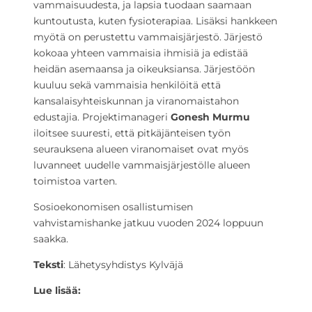
vammaisuudesta, ja lapsia tuodaan saamaan
kuntoutusta, kuten fysioterapiaa. Lisäksi hankkeen
myötä on perustettu vammaisjärjestö. Järjestö
kokoaa yhteen vammaisia ihmisiä ja edistää
heidän asemaansa ja oikeuksiansa. Järjestöön
kuuluu sekä vammaisia henkilöitä että
kansalaisyhteiskunnan ja viranomaistahon
edustajia. Projektimanageri
Gonesh Murmu
iloitsee suuresti, että pitkäjänteisen työn
seurauksena alueen viranomaiset ovat myös
luvanneet uudelle vammaisjärjestölle alueen
toimistoa varten.
Sosioekonomisen osallistumisen
vahvistamishanke jatkuu vuoden 2024 loppuun
saakka.
Teksti
: Lähetysyhdistys Kylväjä
Lue lisää: