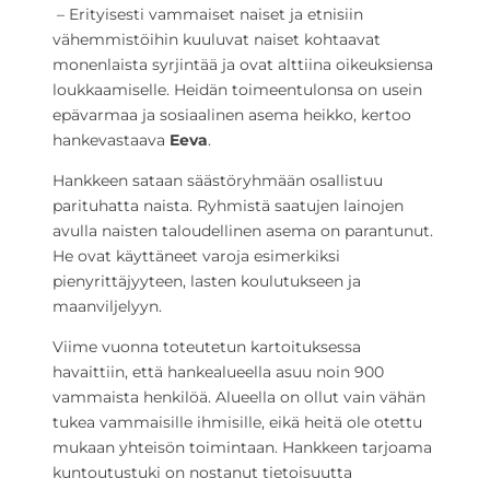
– Erityisesti vammaiset naiset ja etnisiin
vähemmistöihin kuuluvat naiset kohtaavat
monenlaista syrjintää ja ovat alttiina oikeuksiensa
loukkaamiselle. Heidän toimeentulonsa on usein
epävarmaa ja sosiaalinen asema heikko, kertoo
hankevastaava
Eeva
.
Hankkeen sataan säästöryhmään osallistuu
parituhatta naista. Ryhmistä saatujen lainojen
avulla naisten taloudellinen asema on parantunut.
He ovat käyttäneet varoja esimerkiksi
pienyrittäjyyteen, lasten koulutukseen ja
maanviljelyyn.
Viime vuonna toteutetun kartoituksessa
havaittiin, että hankealueella asuu noin 900
vammaista henkilöä. Alueella on ollut vain vähän
tukea vammaisille ihmisille, eikä heitä ole otettu
mukaan yhteisön toimintaan. Hankkeen tarjoama
kuntoutustuki on nostanut tietoisuutta