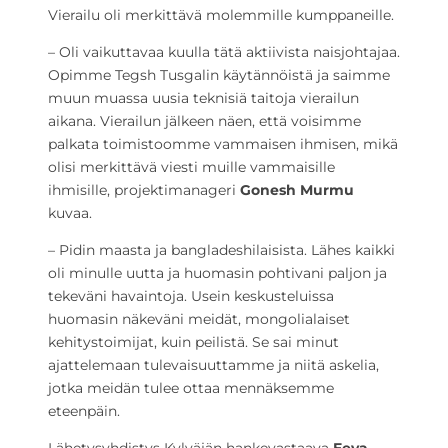
Vierailu oli merkittävä molemmille kumppaneille.
– Oli vaikuttavaa kuulla tätä aktiivista naisjohtajaa.
Opimme Tegsh Tusgalin käytännöistä ja saimme
muun muassa uusia teknisiä taitoja vierailun
aikana. Vierailun jälkeen näen, että voisimme
palkata toimistoomme vammaisen ihmisen, mikä
olisi merkittävä viesti muille vammaisille
ihmisille, projektimanageri
Gonesh Murmu
kuvaa.
– Pidin maasta ja bangladeshilaisista. Lähes kaikki
oli minulle uutta ja huomasin pohtivani paljon ja
tekeväni havaintoja. Usein keskusteluissa
huomasin näkeväni meidät, mongolialaiset
kehitystoimijat,
kuin peilistä. Se sai minut
ajattelemaan tulevaisuuttamme ja niitä askelia,
jotka meidän tulee ottaa mennäksemme
eteenpäin.