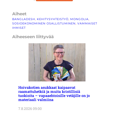
Aiheet
BANGLADESH
, 
KEHITYSYHTEISTYÖ
, 
MONGOLIA
, 
SOSIOEKONOMINEN OSALLISTUMINEN
, 
VAMMAISET
IHMISET
Aiheeseen liittyvää
Hoivakotien asukkaat kaipaavat
raamattuhetkiä ja muita kristillisiä
tuokioita – vapaaehtoisille vetäjille on jo
materiaali valmiina
7.8.2026 09:00