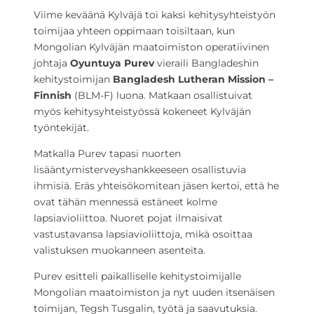
Viime keväänä Kylväjä toi kaksi kehitysyhteistyön
toimijaa yhteen oppimaan toisiltaan, kun
Mongolian Kylväjän maatoimiston operatiivinen
johtaja
Oyuntuya Purev
vieraili Bangladeshin
kehitystoimijan
Bangladesh Lutheran Mission –
Finnish
(BLM-F) luona. Matkaan osallistuivat
myös kehitysyhteistyössä kokeneet Kylväjän
työntekijät.
Matkalla Purev tapasi nuorten
lisääntymisterveyshankkeeseen osallistuvia
ihmisiä. Eräs yhteisökomitean jäsen kertoi, että he
ovat tähän mennessä estäneet kolme
lapsiavioliittoa. Nuoret pojat ilmaisivat
vastustavansa lapsiavioliittoja, mikä osoittaa
valistuksen muokanneen asenteita.
Purev esitteli paikalliselle kehitystoimijalle
Mongolian maatoimiston ja nyt uuden itsenäisen
toimijan, Tegsh Tusgalin, työtä ja saavutuksia.