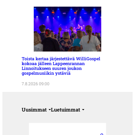
Toista kertaa järjestettävä WilliGospel
kokoaa jälleen Lappeenrannan
Linnoitukseen suuren joukon
gospelmusiikin ystäviä
7.8.2026 09:00
Uusimmat
Luetuimmat
O