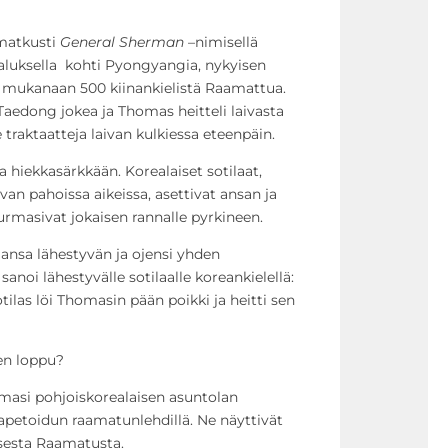
matkusti
General Sherman
–nimisellä
aluksella kohti Pyongyangia, nykyisen
 mukanaan 500 kiinankielistä Raamattua.
 Taedong jokea ja Thomas heitteli laivasta
e traktaatteja laivan kulkiessa eteenpäin.
 hiekkasärkkään. Korealaiset sotilaat,
van pahoissa aikeissa, asettivat ansan ja
surmasivat jokaisen rannalle pyrkineen.
nsa lähestyvän ja ojensi yhden
anoi lähestyvälle sotilaalle koreankielellä:
tilas löi Thomasin pään poikki ja heitti sen
en loppu?
omasi pohjoiskorealaisen asuntolan
apetoidun raamatunlehdillä. Ne näyttivät
isesta Raamatusta.