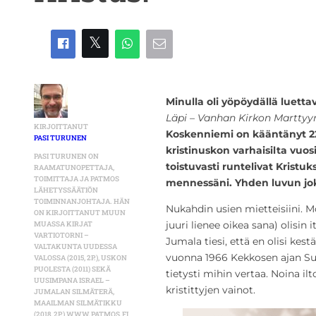
Minulla oli yöpöydällä luet
Läpi – Vanhan Kirkon Marttyyr
KIRJOITTANUT
Koskenniemi on kääntänyt 2
PASI TURUNEN
kristinuskon varhaisilta vuosis
PASI TURUNEN ON
toistuvasti runtelivat Kristu
RAAMATUNOPETTAJA,
TOIMITTAJA JA PATMOS
mennessäni. Yhden luvun joka
LÄHETYSSÄÄTIÖN
TOIMINNANJOHTAJA. HÄN
Nukahdin usien mietteisiini. M
ON KIRJOITTANUT MUUN
juuri lienee oikea sana) olisin 
MUASSA KIRJAT
VARTIOTORNI –
Jumala tiesi, että en olisi kes
VALTAKUNTA UUDESSA
vuonna 1966 Kekkosen ajan Suo
VALOSSA (2015, 2P.), USKON
PUOLESTA (2011) SEKÄ
tietysti mihin vertaa. Noina il
UUSIMPANA ISRAEL –
kristittyjen vainot.
JUMALAN SILMÄTERÄ,
MAAILMAN SILMÄTIKKU
(2018, 2P.) WWW.PATMOS.FI