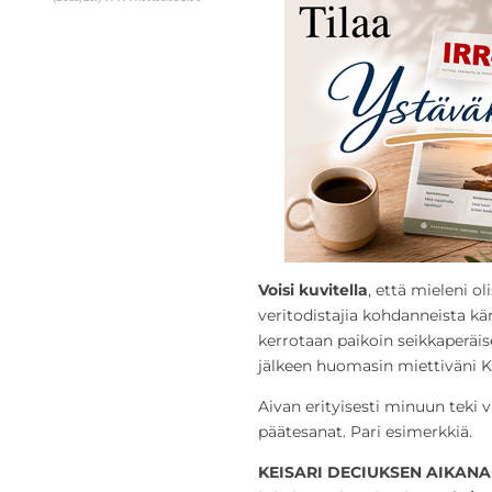
Voisi kuvitella
, että mieleni o
veritodistajia kohdanneista kä
kerrotaan paikoin seikkaperäises
jälkeen huomasin miettiväni K
Aivan erityisesti minuun teki 
päätesanat. Pari esimerkkiä.
KEISARI DECIUKSEN AIKANA (2