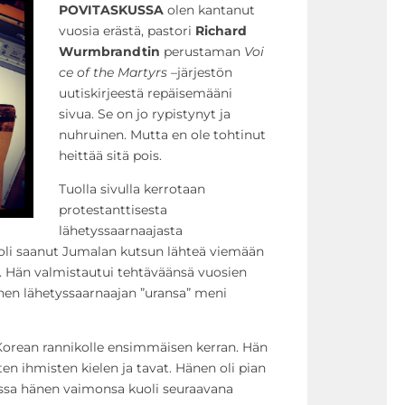
POVITASKUSSA
olen kantanut
vuosia erästä, pastori
Richard
Wurmbrandtin
perustaman
Voi
ce of the Martyrs
–järjestön
uutiskirjeestä repäisemääni
sivua. Se on jo rypistynyt ja
nuhruinen. Mutta en ole tohtinut
heittää sitä pois.
Tuolla sivulla kerrotaan
protestanttisesta
lähetyssaarnaajasta
 oli saanut Jumalan kutsun lähteä viemään
. Hän valmistautui tehtäväänsä vuosien
hänen lähetyssaarnaajan ”uransa” meni
rean rannikolle ensimmäisen kerran. Hän
sten ihmisten kielen ja tavat. Hänen oli pian
jossa hänen vaimonsa kuoli seuraavana