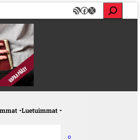
E
RSS-syöte
Facebook
X
t
s
i
immat
Luetuimmat
O