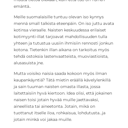
emäntä..
Meille suomalaisille tuntuu olevan iso kynnys
mennä small talkista eteenpäin. On iso juttu avata
kotinsa vieraalle. Naisten keskuudessa erilaiset
kotimyynti-illat tarjoavat mahdollisuuden tulla
yhteen ja tutustua uusiin ihmisiin rennosti jonkun
kotona. Tietenkin illan aikana on tarkoitus myös
tehdä ostoksia lastenvaatteista, muoviastioista,
alusasuista jne.
Mutta voisiko naisia saada kokoon myös ilman
kaupankäyntiä? Tätä mietin eräällä kävelylenkillä
ja sain tuuman naisten omasta illasta, jossa
laitettaisiin hyvä kiertoon. Idea olisi, että jokainen
naisen toisi jotain hyvää muille jaettavaksi,
aineellista tai aineetonta. Jotain, mikä on
tuottanut itselle iloa, rohkaisua, lohdutusta…ja
jotain minkä voi jakaa muille.