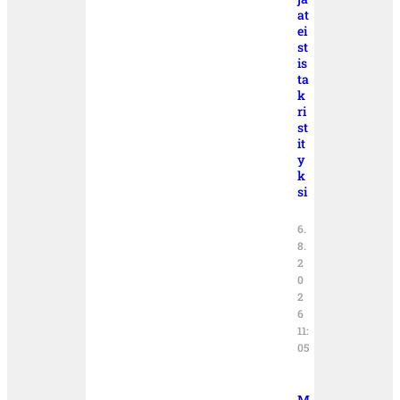
at
ei
st
is
ta
k
ri
st
it
y
k
si
6.
8.
2
0
2
6
11:
05
M