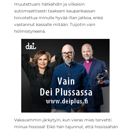
muutettuani hätkähdin ja vilkaisin
automaattisesti taakseni kaupankassan
toivotettua minulle hyvää illan jatkoa, enkä
vastannut kassalle mitään. Tuijotin vain
hölmistyneenä.
Vakavammin järkytyin, kun vieras mies tervehti
minua hississä! Eikö hän tajunnut, että hississähän