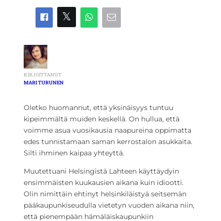
KIRJOITTANUT
MARI TURUNEN
Oletko huomannut, että yksinäisyys tuntuu
kipeimmältä muiden keskellä. On hullua, että
voimme asua vuosikausia naapureina oppimatta
edes tunnistamaan saman kerrostalon asukkaita.
Silti ihminen kaipaa yhteyttä.
Muutettuani Helsingistä Lahteen käyttäydyin
ensimmäisten kuukausien aikana kuin idiootti.
Olin nimittäin ehtinyt helsinkiläistyä seitsemän
pääkaupunkiseudulla vietetyn vuoden aikana niin,
että pienempään hämäläiskaupunkiin