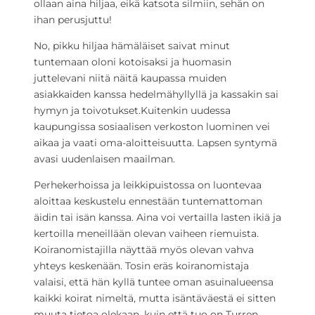
ollaan aina hiljaa, eikä katsota silmiin, sehän on
ihan perusjuttu!
No, pikku hiljaa hämäläiset saivat minut
tuntemaan oloni kotoisaksi ja huomasin
juttelevani niitä näitä kaupassa muiden
asiakkaiden kanssa hedelmähyllyllä ja kassakin sai
hymyn ja toivotukset.Kuitenkin uudessa
kaupungissa sosiaalisen verkoston luominen vei
aikaa ja vaati oma-aloitteisuutta. Lapsen syntymä
avasi uudenlaisen maailman.
Perhekerhoissa ja leikkipuistossa on luontevaa
aloittaa keskustelu ennestään tuntemattoman
äidin tai isän kanssa. Aina voi vertailla lasten ikiä ja
kertoilla meneillään olevan vaiheen riemuista.
Koiranomistajilla näyttää myös olevan vahva
yhteys keskenään. Tosin eräs koiranomistaja
valaisi, että hän kyllä tuntee oman asuinalueensa
kaikki koirat nimeltä, mutta isäntäväestä ei sitten
muuta tietoa olekaan, kuin että tuo on Turren