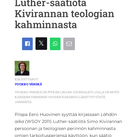
Luther-säätiötä
Kivirannan teologian
kahminnasta
KIRJOITTANUT
VUOKKO VÄNSKÄ
VUOKKO VÄNSKÄ ON PITKÄN LINJAN JOURNALISTI, JOLLA ON MYÖS
KAHDENKYMMENEN VUODEN KOKEMUS LÄHETYSTYÖSTÄ
JAPANISTA.
Piispa Eero Huovinen syyttää kirjassaan
Lähdön
aika
(WSOY 2011) Luther-säätiötä Simo Kivirannan
persoonan ja teologisen perinnön kahminnasta
omien tarkoitusperiensä käyttöön, kun säätiö