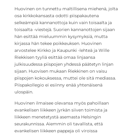
Huovinen on tunnettu maltillisena miehenä, jolta
osa kirkkokansasta odotti piispakautena
selkeämpiä kannanottoja kuin vain toisaalta ja
toisaalta -viestejä. Suorien kannanottojen sijaan
hän esittää mieluummin kysymyksiä, mutta
kirjassa hän tekee poikkeuksen. Huovinen
arvostelee Kirkko ja Kaupunki -lehteä ja Wille
Riekkisen tyyliä esittää omaa linjaansa
julkisuudessa piispojen yhdessä päätetyn linjan
sijaan. Huovisen mukaan Riekkinen on vaisu
piispojen kokouksessa, muttei ole sitä mediassa.
Piispakollegio ei esiinny enää yhtenäisenä
ulospäin.
Huovinen ilmaisee olevansa myös pahoillaan
evankelisen liikkeen jyrkän siiven toimista ja
liikkeen menetetystä asemasta Helsingin
seurakunnissa. Aiemmin oli tavallista, että
evankelisen liikkeen pappeja oli viroissa