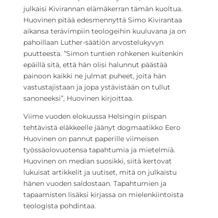
julkaisi Kivirannan elämäkerran tämän kuoltua.
Huovinen pitää edesmennyttä Simo Kivirantaa
aikansa terävimpiin teologeihin kuuluvana ja on
pahoillaan Luther-säätiön arvostelukyvyn
puutteesta. ”Simon tuntien rohkenen kuitenkin
epäillä sitä, että hän olisi halunnut päästää
painoon kaikki ne julmat puheet, joita hän
vastustajistaan ja jopa ystävistään on tullut
sanoneeksi”, Huovinen kirjoittaa.
Viime vuoden elokuussa Helsingin piispan
tehtävistä eläkkeelle jäänyt dogmaatikko Eero
Huovinen on pannut paperille viimeisen
työssäolovuotensa tapahtumia ja mietelmiä.
Huovinen on median suosikki, siitä kertovat
lukuisat artikkelit ja uutiset, mitä on julkaistu
hänen vuoden saldostaan. Tapahtumien ja
tapaamisten lisäksi kirjassa on mielenkiintoista
teologista pohdintaa.