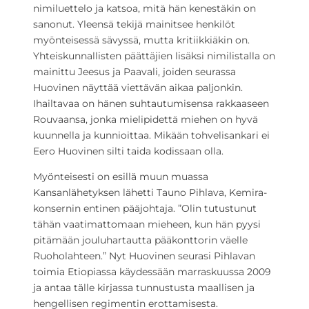
nimiluettelo ja katsoa, mitä hän kenestäkin on
sanonut. Yleensä tekijä mainitsee henkilöt
myönteisessä sävyssä, mutta kritiikkiäkin on.
Yhteiskunnallisten päättäjien lisäksi nimilistalla on
mainittu Jeesus ja Paavali, joiden seurassa
Huovinen näyttää viettävän aikaa paljonkin.
Ihailtavaa on hänen suhtautumisensa rakkaaseen
Rouvaansa, jonka mielipidettä miehen on hyvä
kuunnella ja kunnioittaa. Mikään tohvelisankari ei
Eero Huovinen silti taida kodissaan olla.
Myönteisesti on esillä muun muassa
Kansanlähetyksen lähetti Tauno Pihlava, Kemira-
konsernin entinen pääjohtaja. ”Olin tutustunut
tähän vaatimattomaan mieheen, kun hän pyysi
pitämään jouluhartautta pääkonttorin väelle
Ruoholahteen.” Nyt Huovinen seurasi Pihlavan
toimia Etiopiassa käydessään marraskuussa 2009
ja antaa tälle kirjassa tunnustusta maallisen ja
hengellisen regimentin erottamisesta.