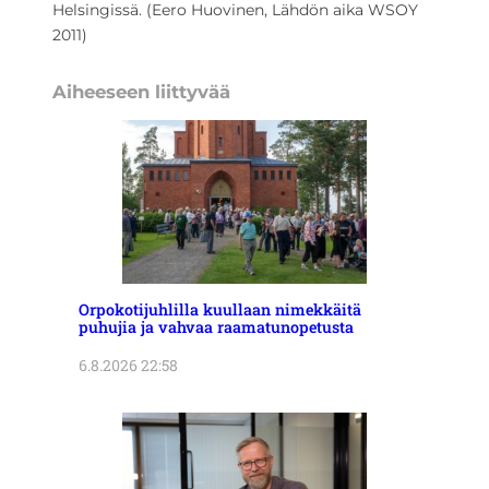
Helsingissä. (Eero Huovinen, Lähdön aika WSOY
2011)
Aiheeseen liittyvää
Orpokotijuhlilla kuullaan nimekkäitä
puhujia ja vahvaa raamatunopetusta
6.8.2026 22:58