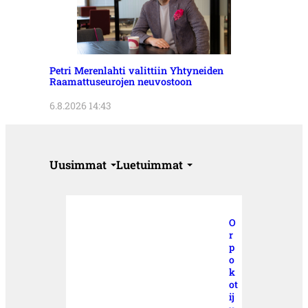
Petri Merenlahti valittiin Yhtyneiden
Raamattuseurojen neuvostoon
6.8.2026 14:43
Uusimmat
Luetuimmat
O
r
p
o
k
ot
ij