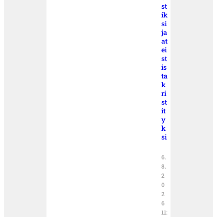
st
ik
si
ja
at
ei
st
is
ta
k
ri
st
it
y
k
si
6.
8.
2
0
2
6
11: