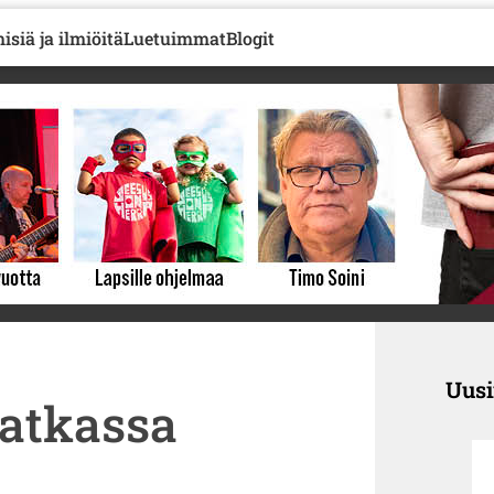
isiä ja ilmiöitä
Luetuimmat
Blogit
Uus
matkassa