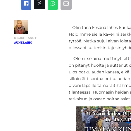
Olin tänä kesänä lähes kuukau
Hoidimme siellä kaverini serkk
KIRJOITTANUT
tyttöä. Matka sujui aivan loist
AUNE LAIHO
ollessani kuitenkin tajusin y
Olen itse aina miettinyt, että 
on pitänyt huolta ja auttanut 
ulos potkulaudan kanssa, eikä s
silloin äiti kantaa potkulaudan
olvani lapsille tämä ’äitihahmo’
tilanteessa. Huomasin heidän a
ratkaisun ja osaan hoitaa asiat.