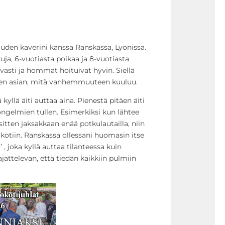
den kaverini kanssa Ranskassa, Lyonissa.
uja, 6-vuotiasta poikaa ja 8-vuotiasta
avasti ja hommat hoituivat hyvin. Siellä
hden asian, mitä vanhemmuuteen kuuluu.
kyllä äiti auttaa aina. Pienestä pitäen äiti
ongelmien tullen. Esimerkiksi kun lähtee
itten jaksakkaan enää potkulautailla, niin
 kotiin. Ranskassa ollessani huomasin itse
 , joka kyllä auttaa tilanteessa kuin
jattelevan, että tiedän kaikkiin pulmiin