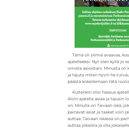
Tämä oli silmiä avaavaa, kosk
ajatelleeksi. Nyt olen kyllä jo 
omista asioistani. Minusta ol
ja tajuta miten hyvin he turva
päästä kokeilemaan tätä roolia
Kuitenkin olisi hassua ajatella
Aloin ajatella asiaa ja tajusin 
on. Minulla on Taivaan iskä, j
painavat asiat ja taakat voin j
auttaa. Taivaan iskässä on parha
auttaa jokaista ja olla jokaise