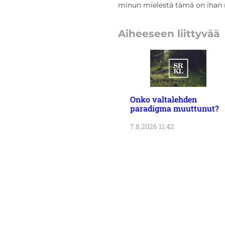
minun mielestä tämä on ihan 
Aiheeseen liittyvää
Onko valtalehden
paradigma muuttunut?
7.8.2026 11:42