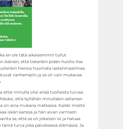
a en ole tätä aikaisemmin tullut
sen ikäinen, että tietenkin pidän huolta itse
i kuitenkin hienoa huomata lastenmaailmaa
utuvat vanhempiin ja se oli vain mukavaa
.
 ettei minulla olisi enää tuollaista turvaa.
lohduksi, että kyllähän minullakin sellainen
oka on aina mukana matkassa. Kaikki mieltä
akaa iskän kanssa ja hän aivan varmasti
inta se, että se on jokaisen isi ja haluaa
lle tämä turva joka päiväisessä elämässä. Ja