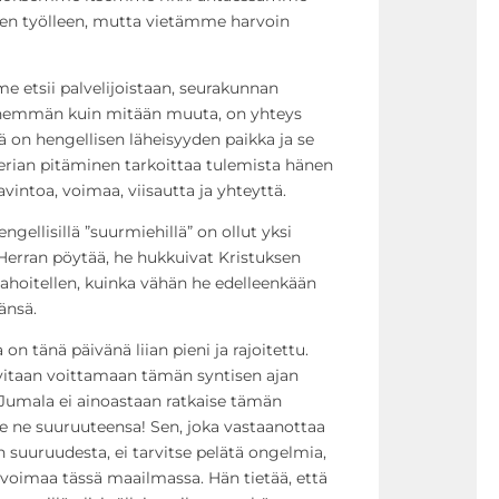
 työlleen, mutta vietämme harvoin
e etsii palvelijoistaan, seurakunnan
 enemmän kuin mitään muuta, on yhteys
on hengellisen läheisyyden paikka ja se
terian pitäminen tarkoittaa tulemista hänen
vintoa, voimaa, viisautta ja yhteyttä.
engellisillä ”suurmiehillä” on ollut yksi
 Herran pöytää, he hukkuivat Kristuksen
pahoitellen, kuinka vähän he edelleenkään
änsä.
 tänä päivänä liian pieni ja rajoitettu.
vitaan voittamaan tämän syntisen ajan
 Jumala ei ainoastaan ratkaise tämän
 ne suuruuteensa! Sen, joka vastaanottaa
 suuruudesta, ei tarvitse pelätä ongelmia,
voimaa tässä maailmassa. Hän tietää, että