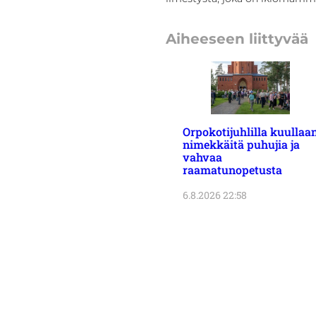
Aiheeseen liittyvää
Orpokotijuhlilla kuullaa
nimekkäitä puhujia ja
vahvaa
raamatunopetusta
6.8.2026 22:58