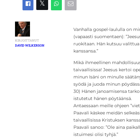
Vanhalla gospel-laululla on mi
(vapaasti suomentaen): ”Jeesu
KIRJOITTANUT
ruokitaan. Hän kutsuu valittu
DAVID WILKERSON
kanssansa.”
Mikä ihmeellinen mahdollisuus
taivaallisissa! Jeesus kertoi op
minun Isäni on minulle säätänyt
syödä ja juoda minun pöydässä
30) Hänen janoamisensa tarkoi
istutetut hänen pöytäänsä.
Antaessaan meille ohjeen ”viett
Paavali käskee meidän selkeäs
taivaallisissa Kristuksen kans
Paavali sanoo: ”Ole aina paika
istuimesi olisi tyhjä.”