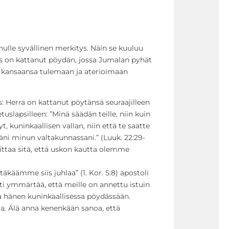
nulle syvällinen merkitys. Näin se kuuluu
s on kattanut pöydän, jossa Jumalan pyhät
a kansaansa tulemaan ja aterioimaan
: Herra on kattanut pöytänsä seuraajilleen
etuslapsilleen: ”Minä säädän teille, niin kuin
, kuninkaallisen vallan, niin että te saatte
ni minun valtakunnassani.” (Luuk. 22:29-
ttaa sitä, että uskon kautta olemme
äkäämme siis juhlaa” (1. Kor. 5:8) apostoli
ti ymmärtää, että meille on annettu istuin
sa hänen kuninkaallisessa pöydässään.
lla. Älä anna kenenkään sanoa, että