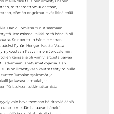
s meillä olisi tällainen ilmestys hänen
stään, mittaamattomuudestaan,
estaan, elämän ongelmat eivät ikinä enää
kkiä. Hän oli omistautunut saamaan
tystä. Itse asiassa kaikki, mitä hänellä oli
kautta. Se opetettiin hänelle Herran
otuudeksi Pyhän Hengen kautta. Vasta
ymyksestään Paavali meni Jerusalemiin
lien kanssa ja oli vain viisitoista päivää
hti jatkamaan lähetysmatkojansa. Hän
suus on ilmestyksen kautta tehty minulle
nki tuntee Jumalan syvimmät ja
ukoili jatkuvasti armolahjaa
en ”Kristuksen tutkimattomista
t tyydy vain havaitsemaan häiritseviä ääniä
Hän tahtoo meidän haluavan häneltä
 syvällä henkilökohtaisella tavalla.