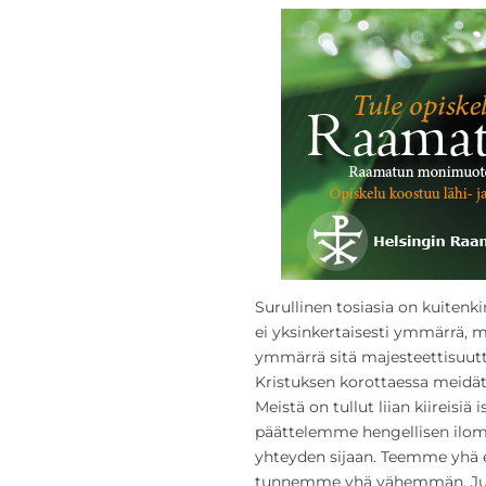
Surullinen tosiasia on kuitenk
ei yksinkertaisesti ymmärrä, 
ymmärrä sitä majesteettisuutt
Kristuksen korottaessa meidät
Meistä on tullut liian kiireisi
päättelemme hengellisen ilo
yhteyden sijaan. Teemme yhä e
tunnemme yhä vähemmän. Ju