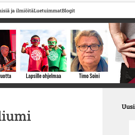
isiä ja ilmiöitä
Luetuimmat
Blogit
Uus
liumi