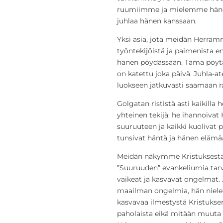
ruumiimme ja mielemme hänen
juhlaa hänen kanssaan.
Yksi asia, jota meidän Herramm
työntekijöistä ja paimenista
hänen pöydässään. Tämä pöytä 
on katettu joka päivä. Juhla-a
luokseen jatkuvasti saamaan ra
Golgatan rististä asti kaikilla h
yhteinen tekijä: he ihannoivat
suuruuteen ja kaikki kuolivat 
tunsivat häntä ja hänen elämä
Meidän näkymme Kristuksesta on
”Suuruuden” evankeliumia tar
vaikeat ja kasvavat ongelmat.
maailman ongelmia, hän nielee
kasvavaa ilmestystä Kristuksen
paholaista eikä mitään muuta 