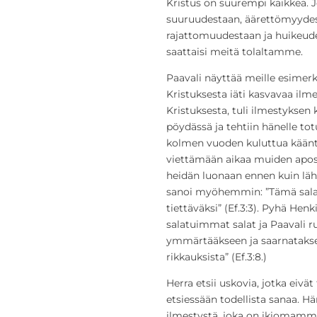
Kristus on suurempi kaikkea. Jo
suuruudestaan, äärettömyyde
rajattomuudestaan ja huikeud
saattaisi meitä tolaltamme.
Paavali näyttää meille esimer
Kristuksesta iäti kasvavaa ilmes
Kristuksesta, tuli ilmestyksen 
pöydässä ja tehtiin hänelle t
kolmen vuoden kuluttua käänt
viettämään aikaa muiden aposto
heidän luonaan ennen kuin lä
sanoi myöhemmin: ”Tämä salai
tiettäväksi” (Ef.3:3). Pyhä He
salatuimmat salat ja Paavali r
ymmärtääkseen ja saarnatakse
rikkauksista” (Ef.3:8.)
Herra etsii uskovia, jotka eivä
etsiessään todellista sanaa. 
ilmestystä, joka on ikiomamme,