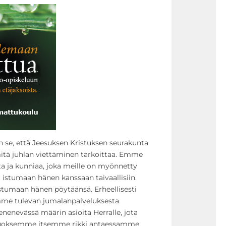
in se, että Jeesuksen Kristuksen seurakunta
mitä juhlan viettäminen tarkoittaa. Emme
a ja kunniaa, joka meille on myönnetty
 istumaan hänen kanssaan taivaallisiin.
ä istumaan hänen pöytäänsä. Erheellisesti
mme tulevan jumalanpalveluksesta
nenevässä määrin asioita Herralle, jota
oksemme itsemme rikki antaessamme