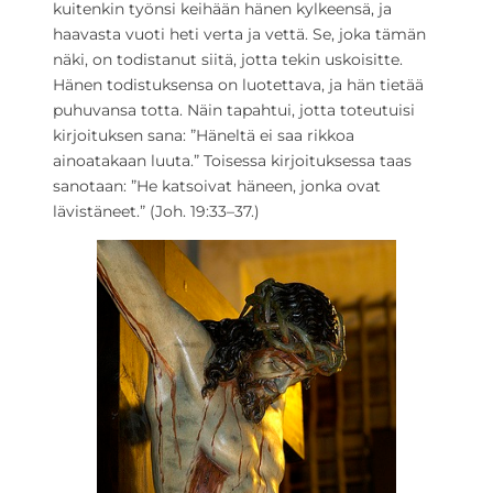
kuitenkin työnsi keihään hänen kylkeensä, ja
haavasta vuoti heti verta ja vettä. Se, joka tämän
näki, on todistanut siitä, jotta tekin uskoisitte.
Hänen todistuksensa on luotettava, ja hän tietää
puhuvansa totta. Näin tapahtui, jotta toteutuisi
kirjoituksen sana: ”Häneltä ei saa rikkoa
ainoatakaan luuta.” Toisessa kirjoituksessa taas
sanotaan: ”He katsoivat häneen, jonka ovat
lävistäneet.” (Joh. 19:33–37.)