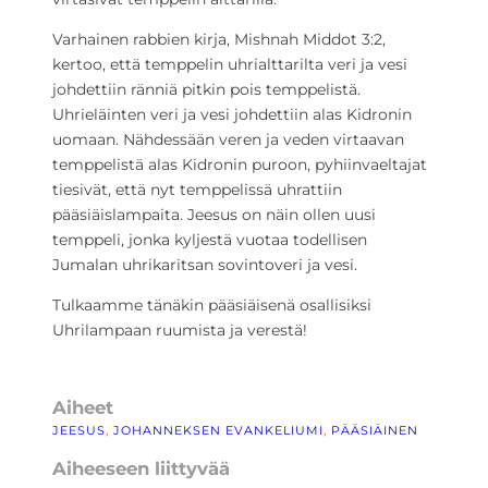
Varhainen rabbien kirja, Mishnah Middot 3:2,
kertoo, että temppelin uhrialttarilta veri ja vesi
johdettiin ränniä pitkin pois temppelistä.
Uhrieläinten veri ja vesi johdettiin alas Kidronin
uomaan. Nähdessään veren ja veden virtaavan
temppelistä alas Kidronin puroon, pyhiinvaeltajat
tiesivät, että nyt temppelissä uhrattiin
pääsiäislampaita. Jeesus on näin ollen uusi
temppeli, jonka kyljestä vuotaa todellisen
Jumalan uhrikaritsan sovintoveri ja vesi.
Tulkaamme tänäkin pääsiäisenä osallisiksi
Uhrilampaan ruumista ja verestä!
Aiheet
JEESUS
, 
JOHANNEKSEN EVANKELIUMI
, 
PÄÄSIÄINEN
Aiheeseen liittyvää