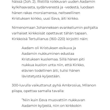
häissä (Joh. 2). Ristillä roikkuvan uuden Aadamin
kylkihaavasta, sydänverestä ja -vedestä, luodaan
hänen rakas morsiamensa, neitseellinen
Kristuksen kirkko, uusi Eeva, äiti kirkko.
Nimenomaan Johanneksen evankeliumin pohjalta
varhaiset kirkkoisät opettavat tähän tapaan.
Kirkkoisä Tertullianus (160–220) kirjoitti näin:
Aadam oli Kristuksen esikuva ja
Aadamin nukkuminen edustaa
Kristuksen kuolemaa. Sillä hänen piti
nukkua kuolon unta niin, että Kirkko,
elävien todellinen äiti, tulisi hänen
lävistetystä kyljestään.
300-luvulla vaikuttanut pyhä Ambrosius, Milanon
piispa, opettaa samalla tavalla:
”Niin kuin Eeva muovattiin nukkuvan
Aadamin kyljestä, niin on kirkkokin