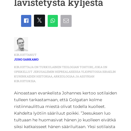
lävistetystä kyljestä
KIRJOITTANUT
JUHO SANKAMO
KIRJOITTAJA ON TURKULAINEN TEOLOGIAN TOHTORI, JOKA ON
OPISKELLUT JERUSALEMIN HEPREALAISESSA YLIOPISTOSSA ISRAELIN
KUNINKAIDEN HISTORIAA, ARKEOLOGIAA JA ASSYRIAN
KIRJOITUKSIA.
Ainoastaan evankelista Johannes kertoo sotilaiden
tulleen tarkastamaan, että Golgatan kolme
ristiinnaulittua miestä olivat todella kuolleet.
Kahdelta lyötiin sääriluut poikki. ”Jeesuksen luo
tultuaan he huomasivat hänen jo kuolleen eivätkä
siksi katkaisseet hänen sääriluitaan. Yksi sotilaista