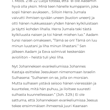
1. Moos. 2:18–22 Luoja toteaa, että ”ei ole Aadamin
hyvä olla yksin. Minä teen hänelle kumppanin, joka
sopii hänen avukseen… Silloin Herra Jumala
vaivutti ihmisen syvään uneen (kuolon uneen) ja
otti hänen nukkuessaan yhden hänen kylkiluistaan
ja täytti kohdan lihalla. Herra Jumala teki tästä
kylkiluusta naisen ja toi hänet miehen luo.” Aadam
tunsi naisen omakseen, ”Tämä se on! Tämä on luu
minun luustani ja liha minun lihastani.” Sen
jälkeen Aadam ja Eeva solmivat keskenään
avioliiton – heistä tuli yksi liha.
Nyt Johanneksen evankeliumissa Johannes
Kastaja esittelee Jeesuksen nimenomaan Israelin
Sulhasena: ”Sulhanen on se, jolla on morsian.
Mutta sulhasen ystävä seisoo hänen vieressään ja
kuuntelee, mitä hän puhuu, ja iloitsee suuresti
sulhasta kuunnellessaan.” (Joh. 3:29.) Ei ole
sattuma, että Johanneksen evankeliumissa Jeesus
tekee ensimmäisen ihmeensä juuri Kaanaan