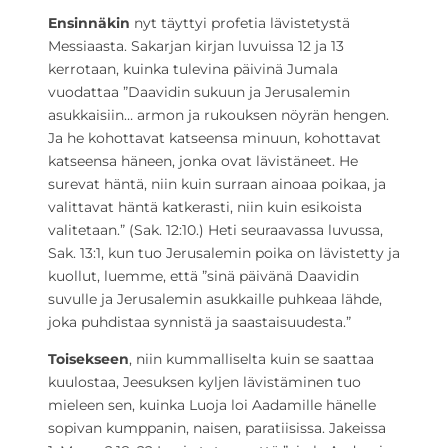
Ensinnäkin
nyt täyttyi profetia lävistetystä
Messiaasta. Sakarjan kirjan luvuissa 12 ja 13
kerrotaan, kuinka tulevina päivinä Jumala
vuodattaa ”Daavidin sukuun ja Jerusalemin
asukkaisiin… armon ja rukouksen nöyrän hengen.
Ja he kohottavat katseensa minuun, kohottavat
katseensa häneen, jonka ovat lävistäneet. He
surevat häntä, niin kuin surraan ainoaa poikaa, ja
valittavat häntä katkerasti, niin kuin esikoista
valitetaan.” (Sak. 12:10.) Heti seuraavassa luvussa,
Sak. 13:1, kun tuo Jerusalemin poika on lävistetty ja
kuollut, luemme, että ”sinä päivänä Daavidin
suvulle ja Jerusalemin asukkaille puhkeaa lähde,
joka puhdistaa synnistä ja saastaisuudesta.”
Toisekseen
, niin kummalliselta kuin se saattaa
kuulostaa, Jeesuksen kyljen lävistäminen tuo
mieleen sen, kuinka Luoja loi Aadamille hänelle
sopivan kumppanin, naisen, paratiisissa. Jakeissa