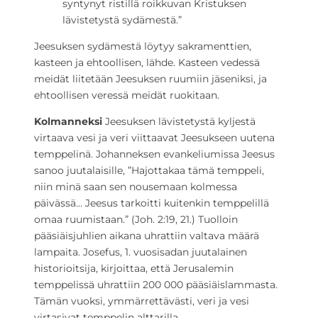
syntynyt ristillä roikkuvan Kristuksen
lävistetystä sydämestä.”
Jeesuksen sydämestä löytyy sakramenttien,
kasteen ja ehtoollisen, lähde. Kasteen vedessä
meidät liitetään Jeesuksen ruumiin jäseniksi, ja
ehtoollisen veressä meidät ruokitaan.
Kolmanneksi
Jeesuksen lävistetystä kyljestä
virtaava vesi ja veri viittaavat Jeesukseen uutena
temppelinä. Johanneksen evankeliumissa Jeesus
sanoo juutalaisille, ”Hajottakaa tämä temppeli,
niin minä saan sen nousemaan kolmessa
päivässä… Jeesus tarkoitti kuitenkin temppelillä
omaa ruumistaan.” (Joh. 2:19, 21.) Tuolloin
pääsiäisjuhlien aikana uhrattiin valtava määrä
lampaita. Josefus, 1. vuosisadan juutalainen
historioitsija, kirjoittaa, että Jerusalemin
temppelissä uhrattiin 200 000 pääsiäislammasta.
Tämän vuoksi, ymmärrettävästi, veri ja vesi
virtasivat temppelin alttarilla.