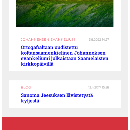
JOHANNEKSEN EVANKELIUMI
5.8.2022 14:57
Ortogafialtaan uudistettu
koltansaamenkielinen Johanneksen
evankeliumi julkaistaan Saamelaisten
kirkkopäivillä
BLOGI
13.4.2017 15:58
Sanoma Jeesuksen lävistetystä
kyljestä