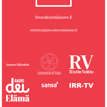
Seurakuntalainen.fi
toimitus@seurakuntalainen.fi