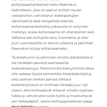
pohjoissaamenkielisen koko Raamatun
käännöksen, joka on saanut erittäin hyvän
vastaanoton, vahvistanut kielenpuhujien
identiteettiä sekä hengellistä elämää.
Koltansaamenkielisellä julkaisulla on erityinen
merkitys, koska koltansaame on uhanalainen kieli.
Valtaosa sen puhujista asuu Suomessa, ja siksi
juuri suomalaisilla on keinot julkaista ja päivittää
Raamatun kirjoja koltansaameksi.
”Evankeliumin kuuleminen omalla äidinkielellä ei
ole tänäkään päivänä saamelaisille
itsestäänselvyys. Pienimmistä kieliryhmistä alkaa
olla vaikeaa löytää esimerkiksi kielenkääntäjiä ja
siksi saamen kielten parissa tehtävä
kielenelvytystyö on kriittisen tärkeää juuri nyt.
Uskon, että kirkkopäivät antavat omalta osaltaan
tukea ja vahvistusta tuolle työlle ja muistuttavat
sen tärkeydestä”, sanoo kolttasaamelainen pappi
Mari Valjakka
Ivalosta.