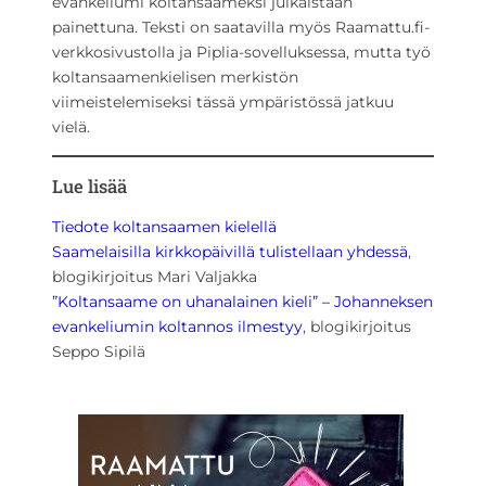
evankeliumi koltansaameksi julkaistaan
painettuna. Teksti on saatavilla myös Raamattu.fi-
verkkosivustolla ja Piplia-sovelluksessa, mutta työ
koltansaamenkielisen merkistön
viimeistelemiseksi tässä ympäristössä jatkuu
vielä.
Lue lisää
Tiedote koltansaamen kielellä
Saamelaisilla kirkkopäivillä tulistellaan yhdessä
,
blogikirjoitus Mari Valjakka
”Koltansaame on uhanalainen kieli” – Johanneksen
evankeliumin koltannos ilmestyy
, blogikirjoitus
Seppo Sipilä