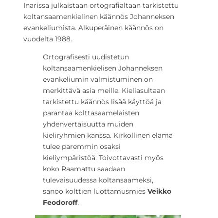
Inarissa julkaistaan ortografialtaan tarkistettu
koltansaamenkielinen käännös Johanneksen
evankeliumista. Alkuperäinen käännös on
vuodelta 1988.
Ortografisesti uudistetun
koltansaamenkielisen Johanneksen
evankeliumin valmistuminen on
merkittävä asia meille. Kieliasultaan
tarkistettu käännös lisää käyttöä ja
parantaa kolttasaamelaisten
yhdenvertaisuutta muiden
kieliryhmien kanssa. Kirkollinen elämä
tulee paremmin osaksi
kieliympäristöä. Toivottavasti myös
koko Raamattu saadaan
tulevaisuudessa koltansaameksi,
sanoo kolttien luottamusmies
Veikko
Feodoroff
.