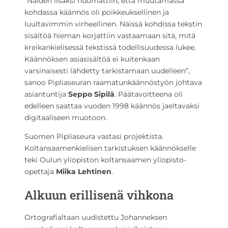
”Näiden lisäksi huomattiin, että muutamassa
kohdassa käännös oli poikkeuksellinen ja
luultavimmin virheellinen. Näissä kohdissa tekstin
sisältöä hieman korjattiin vastaamaan sitä, mitä
kreikankielisessä tekstissä todellisuudessa lukee.
Käännöksen asiasisältöä ei kuitenkaan
varsinaisesti lähdetty tarkistamaan uudelleen”,
sanoo Pipliaseuran raamatunkäännöstyön johtava
asiantuntija
Seppo Sipilä
. Päätavoitteena oli
edelleen saattaa vuoden 1998 käännös jaeltavaksi
digitaaliseen muotoon.
Suomen Pipliaseura vastasi projektista.
Koltansaamenkielisen tarkistuksen käännökselle
teki Oulun yliopiston koltansaamen yliopisto-
opettaja
Miika Lehtinen
.
Alkuun erillisenä vihkona
Ortografialtaan uudistettu Johanneksen