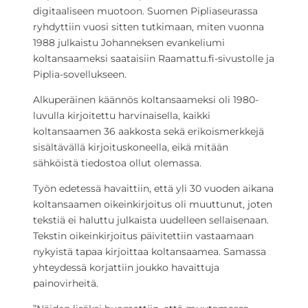
digitaaliseen muotoon. Suomen Pipliaseurassa
ryhdyttiin vuosi sitten tutkimaan, miten vuonna
1988 julkaistu Johanneksen evankeliumi
koltansaameksi saataisiin Raamattu.fi-sivustolle ja
Piplia-sovellukseen.
Alkuperäinen käännös koltansaameksi oli 1980-
luvulla kirjoitettu harvinaisella, kaikki
koltansaamen 36 aakkosta sekä erikoismerkkejä
sisältävällä kirjoituskoneella, eikä mitään
sähköistä tiedostoa ollut olemassa.
Työn edetessä havaittiin, että yli 30 vuoden aikana
koltansaamen oikeinkirjoitus oli muuttunut, joten
tekstiä ei haluttu julkaista uudelleen sellaisenaan.
Tekstin oikeinkirjoitus päivitettiin vastaamaan
nykyistä tapaa kirjoittaa koltansaamea. Samassa
yhteydessä korjattiin joukko havaittuja
painovirheitä.