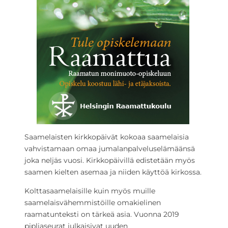
Saamelaisten kirkkopäivät kokoaa saamelaisia
vahvistamaan omaa jumalanpalveluselämäänsä
joka neljäs vuosi. Kirkkopäivillä edistetään myös
saamen kielten asemaa ja niiden käyttöä kirkossa.
Kolttasaamelaisille kuin myös muille
saamelaisvähemmistöille omakielinen
raamatunteksti on tärkeä asia. Vuonna 2019
pipliaseurat julkaisivat uuden