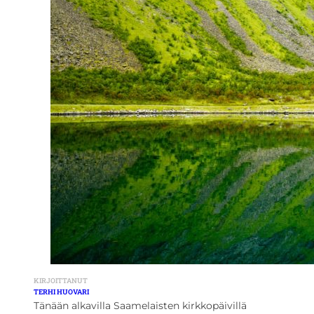
KIRJOITTANUT
TERHI HUOVARI
Tänään alkavilla Saamelaisten kirkkopäivillä