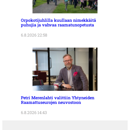
Orpokotijuhlilla kuullaan nimekkäitä
puhujia ja vahvaa raamatunopetusta
6.8.2026 22:58
Petri Merenlahti valittiin Yhtyneiden
Raamattuseurojen neuvostoon
6.8.2026 14:43