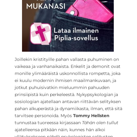
Joillekin kristityille pahan vallasta puhuminen on
vaikeaa ja vanhanaikaista. Enkelit ja demonit ovat
monille ylimääräistä uskonnollista rompetta, joka
ei kuulu modernin ihmisen maailmankuvaan, ja
jotkut puhuisivatkin mieluummin pahuuden
prinsiipistä kuin perkeleestä. Nykypsykologian ja
sosiologian ajatellaan antavan riittävän selityksen
pahan alkuperästä ja dynamiikasta, ilman, että sitä
tarvitsee personoida. Myös
Tommy Hellsten
tunnustaa tuoreessa kirjassaan
Tähän olen tullut
ajatelleensa pitkään näin
,
kunnes hän alkoi
yllätyksekseen nähdä psykologisten selitysten