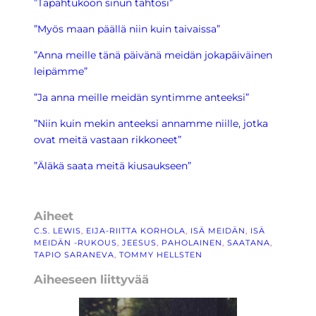
”Tapahtukoon sinun tahtosi”
”Myös maan päällä niin kuin taivaissa”
”Anna meille tänä päivänä meidän jokapäiväinen
leipämme”
”Ja anna meille meidän syntimme anteeksi”
”Niin kuin mekin anteeksi annamme niille, jotka
ovat meitä vastaan rikkoneet”
”Äläkä saata meitä kiusaukseen”
Aiheet
C.S. LEWIS
, 
EIJA-RIITTA KORHOLA
, 
ISÄ MEIDÄN
, 
ISÄ
MEIDÄN -RUKOUS
, 
JEESUS
, 
PAHOLAINEN
, 
SAATANA
, 
TAPIO SARANEVA
, 
TOMMY HELLSTEN
Aiheeseen liittyvää