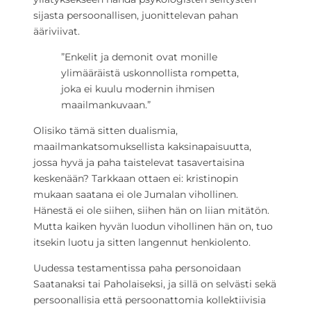
sijasta persoonallisen, juonittelevan pahan
ääriviivat.
”Enkelit ja demonit ovat monille
ylimääräistä uskonnollista rompetta,
joka ei kuulu modernin ihmisen
maailmankuvaan.”
Olisiko tämä sitten dualismia,
maailmankatsomuksellista kaksinapaisuutta,
jossa hyvä ja paha taistelevat tasavertaisina
keskenään? Tarkkaan ottaen ei: kristinopin
mukaan saatana ei ole Jumalan vihollinen.
Hänestä ei ole siihen, siihen hän on liian mitätön.
Mutta kaiken hyvän luodun vihollinen hän on, tuo
itsekin luotu ja sitten langennut henkiolento.
Uudessa testamentissa paha personoidaan
Saatanaksi tai Paholaiseksi, ja sillä on selvästi sekä
persoonallisia että persoonattomia kollektiivisia