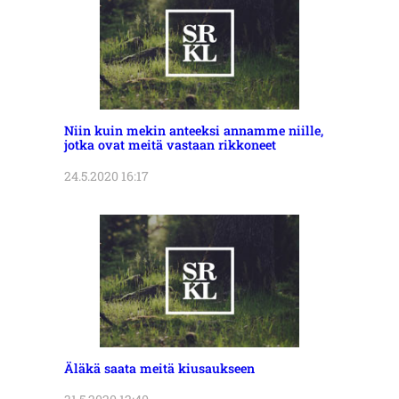
Niin kuin mekin anteeksi annamme niille,
jotka ovat meitä vastaan rikkoneet
24.5.2020 16:17
Äläkä saata meitä kiusaukseen