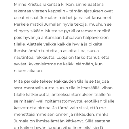
Minne Kristus rakentaa kirkon, sinne Saatana
rakentaa viereen kappelin – tämän ajatuksen ovat
useat viisaat Jumalan miehet ja naiset lausuneet.
Perkele matkii Jumalan hyviä tekoja, muuhun se
ei pystyisikään. Mutta se pyrkii ottamaan meiltä
pois hyvän ja antamaan tuhoavan halpaversion
tilalle. Ajattele vaikka kaikkia hyviä ja oikeita
ihmiselämän tunteita ja asioita: iloa, surua,
nautintoa, rakkautta. Luoja on tarkoittanut, että
syvästi kykenisimme ne kaikki elämään, kun
niiden aika on.
Mitä perkele tekee? Rakkauden tilalle se tarjoaa
sentimentaalisuutta, surun tilalle itsesääliä, vihan
tilalle katkeruutta, anteeksiantamuksen tilalle ”ei
se mitään” -välinpitämättömyyttä, erotiikan tilalle
kasvotonta himoa. Ja tämä vain siksi, että me
menettäisimme sen onnen ja rikkauden, minkä
Jumala on ihmiselämään kätkenyt. Sillä saatana
on kaiken hyvän luodun vihollinen eikä siedä