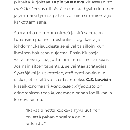
piirteitä, kirjoittaa
Tapio Saraneva
kirjassaan
Isä
meidän
. Jeesus oli tästä mahdista hyvin tietoinen
ja ymmärsi työnsä pahan voimien sitomisena ja
karkottamisena.
Saatanalla on monta nimeä ja sitä sanotaan
tuhansien juonien mestariksi. Logiikasta ja
johdonmukaisuudesta se ei välitä silloin, kun
ihminen halutaan nujertaa. Ensin Kiusaaja
vähättelee syntiä, jotta ihminen siihen lankeaisi.
Jos näin sitten tapahtuu, se vaihtaa strategiaa
Syyttäjäksi ja uskottelee, että synti onkin niin
raskas, ettei sitä voi saada anteeksi.
C.S. Lewisin
klassikkoromaani
Paholaisen kirjeopisto
on
erinomainen teos kuvaamaan pahan logiikkaa ja
keinovarastoa.
”Ikävää aihetta koskeva hyvä uutinen
on, että pahan ongelma on jo
ratkaistu.”