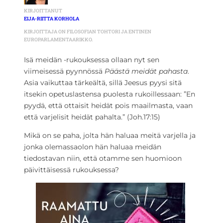
KIRJOITTANUT
EIJA-RIITTA KORHOLA
KIRJOITTAJA ON FILOSOFIAN TOHTORI JA ENTINEN
EUROPARLAMENTAARIKKO.
Isä meidän -rukouksessa ollaan nyt sen
viimeisessä pyynnössä
Päästä meidät pahasta
.
Asia vaikuttaa tärkeältä, sillä Jeesus pyysi sitä
itsekin opetuslastensa puolesta rukoillessaan: ”En
pyydä, että ottaisit heidät pois maailmasta, vaan
että varjelisit heidät pahalta.” (Joh.17:15)
Mikä on se paha, jolta hän haluaa meitä varjella ja
jonka olemassaolon hän haluaa meidän
tiedostavan niin, että otamme sen huomioon
päivittäisessä rukouksessa?