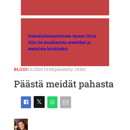
Somalialaissyntyisen Ayaan Hirsi
Alin tie muslimista ateistiksi ja
ateistista kristityksi
BLOGI
9.6.2020 14:43
(päivitetty: 14:06)
Päästä meidät pahasta