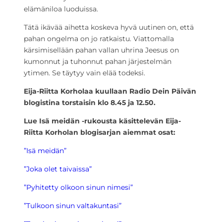
elämäniloa luoduissa.
Tätä ikävää aihetta koskeva hyvä uutinen on, että
pahan ongelma on jo ratkaistu. Viattomalla
kärsimisellään pahan vallan uhrina Jeesus on
kumonnut ja tuhonnut pahan järjestelmän
ytimen. Se täytyy vain elää todeksi.
Eija-Riitta Korholaa kuullaan Radio Dein Päivän
blogistina torstaisin klo 8.45 ja 12.50.
Lue Isä meidän -rukousta käsittelevän Eija-
Riitta Korholan blogisarjan aiemmat osat:
”Isä meidän”
”Joka olet taivaissa”
”Pyhitetty olkoon sinun nimesi”
”Tulkoon sinun valtakuntasi”