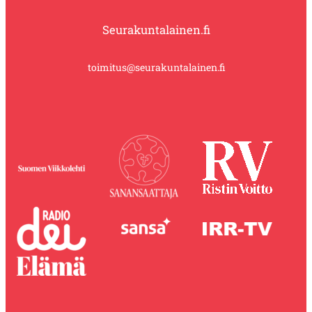
Seurakuntalainen.fi
toimitus@seurakuntalainen.fi