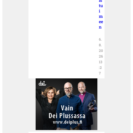
is
tu
i
m
ee
n
6.
8.
20
26
13
:2
7