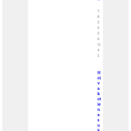
7.
8.
2
0
2
6
11:
4
2
H
oi
v
a
k
ot
ie
n
a
s
u
k