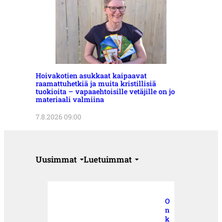
Hoivakotien asukkaat kaipaavat
raamattuhetkiä ja muita kristillisiä
tuokioita – vapaaehtoisille vetäjille on jo
materiaali valmiina
7.8.2026 09:00
Uusimmat
Luetuimmat
O
n
k