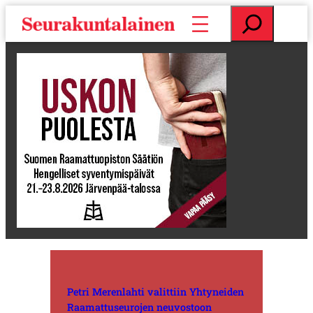
S
E
i
t
i
s
r
i
r
y
s
i
s
ä
l
t
ö
ö
n
Petri Merenlahti valittiin Yhtyneiden
Raamattuseurojen neuvostoon