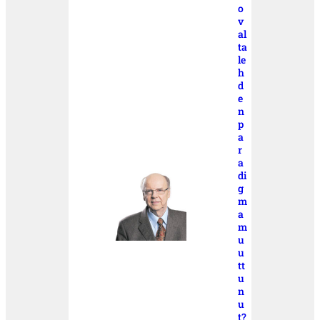
o
v
al
ta
le
h
d
e
n
p
a
r
a
di
g
m
a
m
u
u
tt
u
n
u
t?