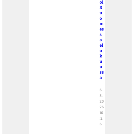
oi
S
u
o
m
es
s
a
el
o
k
u
u
ss
a
6.
8.
20
26
10
:2
6