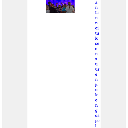
a
n
Li
n
n
oi
tu
k
se
e
n
s
u
ur
e
n
jo
u
k
o
n
g
os
pe
l