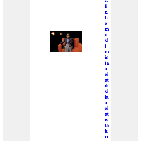
A
li
n
ti
e
m
u
sl
i
m
is
ta
at
ei
st
ik
si
ja
at
ei
st
is
ta
k
ri