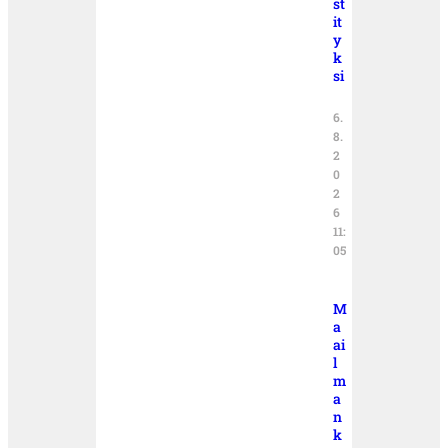
st
it
y
k
si
6.
8.
2
0
2
6
11:
05
M
a
ai
l
m
a
n
k