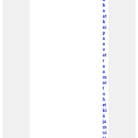
k
a
at
k
ai
p
a
a
v
at
r
a
a
m
at
t
u
h
et
ki
ä
ja
m
ui
ta