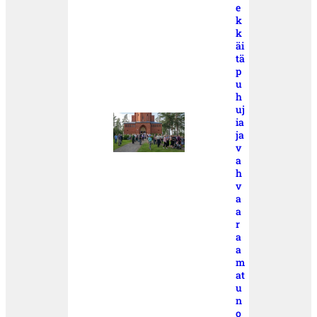
e
k
k
äi
tä
p
u
h
uj
ia
ja
v
a
h
v
a
a
r
a
a
m
at
u
n
o