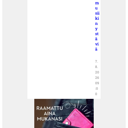
m
u
sii
ki
n
y
st
ä
vi
ä
7.
8.
20
26
09
:0
0