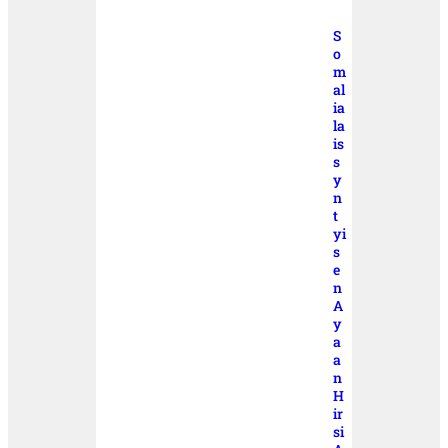
S
o
m
al
ia
la
is
s
y
n
t
yi
s
e
n
A
y
a
a
n
H
ir
si