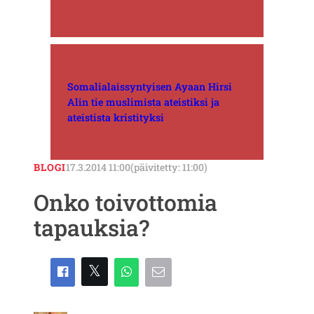
Somalialaissyntyisen Ayaan Hirsi
Alin tie muslimista ateistiksi ja
ateistista kristityksi
BLOGI
17.3.2014 11:00
(päivitetty: 11:00)
Onko toivottomia
tapauksia?