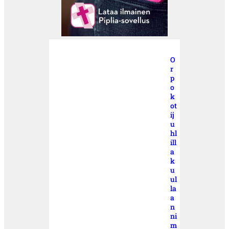
O
r
p
o
k
ot
ij
u
hl
ill
a
k
u
ul
la
a
n
ni
m