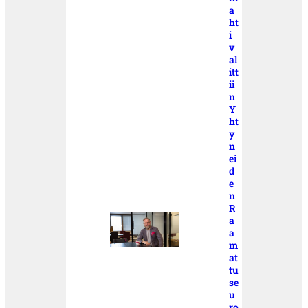
a
ht
i
v
al
itt
ii
n
Y
ht
y
n
ei
d
e
n
R
a
a
m
at
tu
se
u
ro