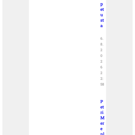
p
et
u
st
a
6.
8.
2
0
2
6
2
2:
58
P
et
ri
M
er
e
nl