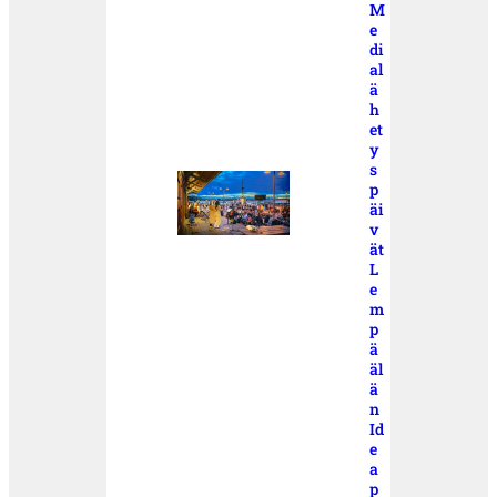
M
e
di
al
ä
h
et
y
s
p
äi
v
ät
L
e
m
p
ä
äl
ä
n
Id
e
a
p