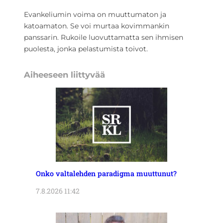
Evankeliumin voima on muuttumaton ja
katoamaton. Se voi murtaa kovimmankin
panssarin. Rukoile luovuttamatta sen ihmisen
puolesta, jonka pelastumista toivot.
Aiheeseen liittyvää
Onko valtalehden paradigma muuttunut?
7.8.2026 11:42