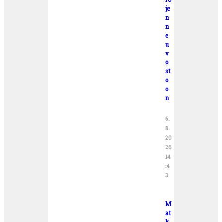
je
n
n
e
u
v
o
st
o
o
n
6.
8.
20
26
14
:4
3
M
at
k