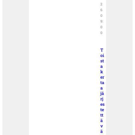
2
6
0
9:
0
0
T
oi
st
a
k
er
ta
a
jä
rj
es
te
tt
ä
v
ä