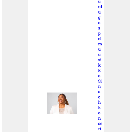
u
ul
u
g
o
s
p
el
m
u
u
si
k
k
o
Si
n
a
c
h
k
o
n
se
rt