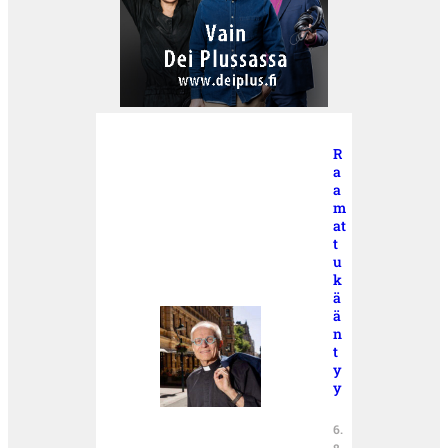
R
a
a
m
at
t
u
k
ä
ä
n
t
y
y
6.
8.