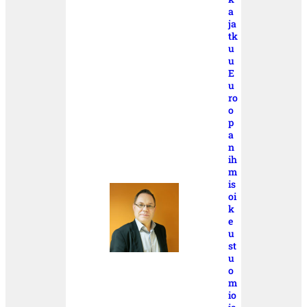
a
ja
tk
u
u
E
u
ro
o
p
a
n
ih
m
is
oi
k
e
u
st
u
o
m
io