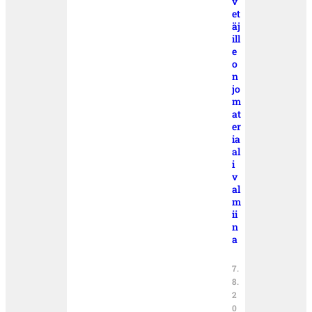
v
et
äj
ill
e
o
n
jo
m
at
er
ia
al
i
v
al
m
ii
n
a
7.
8.
2
0