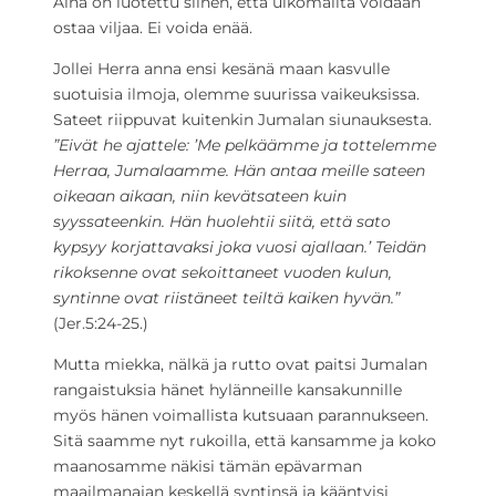
Aina on luotettu siihen, että ulkomailta voidaan
ostaa viljaa. Ei voida enää.
Jollei Herra anna ensi kesänä maan kasvulle
suotuisia ilmoja, olemme suurissa vaikeuksissa.
Sateet riippuvat kuitenkin Jumalan siunauksesta.
”Eivät he ajattele: ’Me pelkäämme ja tottelemme
Herraa, Jumalaamme. Hän antaa meille sateen
oikeaan aikaan, niin kevätsateen kuin
syyssateenkin. Hän huolehtii siitä, että sato
kypsyy korjattavaksi joka vuosi ajallaan.’ Teidän
rikoksenne ovat sekoittaneet vuoden kulun,
syntinne ovat riistäneet teiltä kaiken hyvän.”
(Jer.5:24-25.)
Mutta miekka, nälkä ja rutto ovat paitsi Jumalan
rangaistuksia hänet hylänneille kansakunnille
myös hänen voimallista kutsuaan parannukseen.
Sitä saamme nyt rukoilla, että kansamme ja koko
maanosamme näkisi tämän epävarman
maailmanajan keskellä syntinsä ja kääntyisi