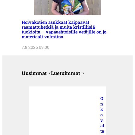
Hoivakotien asukkaat kaipaavat
raamattuhetkiä ja muita kristillisiä
tuokioita – vapaaehtoisille vetäjille on jo
materiaali valmiina
7.8.2026 09:00
Uusimmat
Luetuimmat
O
n
k
o
v
al
ta