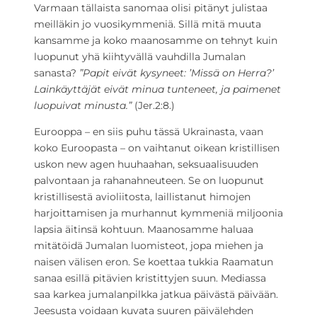
Varmaan tällaista sanomaa olisi pitänyt julistaa
meilläkin jo vuosikymmeniä. Sillä mitä muuta
kansamme ja koko maanosamme on tehnyt kuin
luopunut yhä kiihtyvällä vauhdilla Jumalan
sanasta?
”Papit eivät kysyneet: ’Missä on Herra?’
Lainkäyttäjät eivät minua tunteneet, ja paimenet
luopuivat minusta.”
(Jer.2:8.)
Eurooppa – en siis puhu tässä Ukrainasta, vaan
koko Euroopasta – on vaihtanut oikean kristillisen
uskon new agen huuhaahan, seksuaalisuuden
palvontaan ja rahanahneuteen. Se on luopunut
kristillisestä avioliitosta, laillistanut himojen
harjoittamisen ja murhannut kymmeniä miljoonia
lapsia äitinsä kohtuun. Maanosamme haluaa
mitätöidä Jumalan luomisteot, jopa miehen ja
naisen välisen eron. Se koettaa tukkia Raamatun
sanaa esillä pitävien kristittyjen suun. Mediassa
saa karkea jumalanpilkka jatkua päivästä päivään.
Jeesusta voidaan kuvata suuren päivälehden