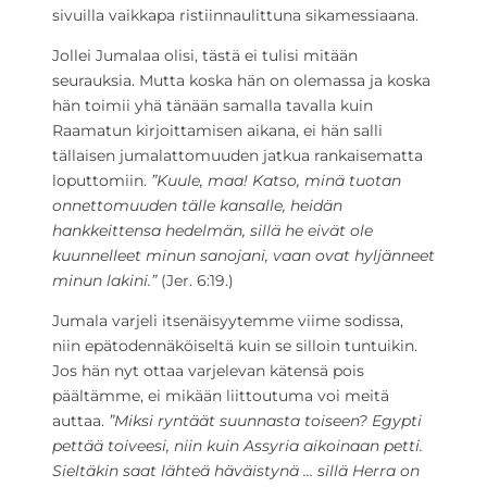
sivuilla vaikkapa ristiinnaulittuna sikamessiaana.
Jollei Jumalaa olisi, tästä ei tulisi mitään
seurauksia. Mutta koska hän on olemassa ja koska
hän toimii yhä tänään samalla tavalla kuin
Raamatun kirjoittamisen aikana, ei hän salli
tällaisen jumalattomuuden jatkua rankaisematta
loputtomiin.
”Kuule, maa! Katso, minä tuotan
onnettomuuden tälle kansalle, heidän
hankkeittensa hedelmän, sillä he eivät ole
kuunnelleet minun sanojani, vaan ovat hyljänneet
minun lakini.”
(Jer. 6:19.)
Jumala varjeli itsenäisyytemme viime sodissa,
niin epätodennäköiseltä kuin se silloin tuntuikin.
Jos hän nyt ottaa varjelevan kätensä pois
päältämme, ei mikään liittoutuma voi meitä
auttaa.
”Miksi ryntäät suunnasta toiseen? Egypti
pettää toiveesi, niin kuin Assyria aikoinaan petti.
Sieltäkin saat lähteä häväistynä … sillä Herra on