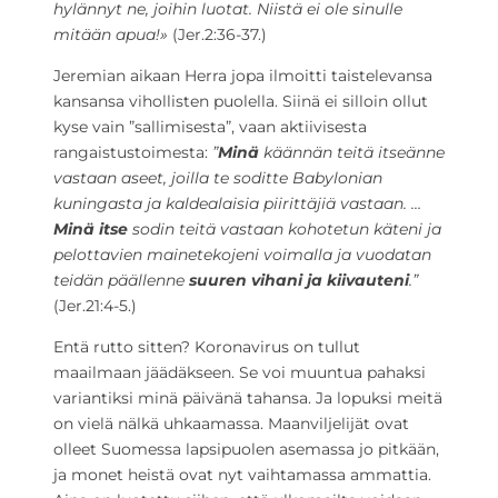
hylännyt ne, joihin luotat. Niistä ei ole sinulle
mitään apua!»
(Jer.2:36-37.)
Jeremian aikaan Herra jopa ilmoitti taistelevansa
kansansa vihollisten puolella. Siinä ei silloin ollut
kyse vain ”sallimisesta”, vaan aktiivisesta
rangaistustoimesta:
”
Minä
käännän teitä itseänne
vastaan aseet, joilla te soditte Babylonian
kuningasta ja kaldealaisia piirittäjiä vastaan. …
Minä itse
sodin teitä vastaan kohotetun käteni ja
pelottavien mainetekojeni voimalla ja vuodatan
teidän päällenne
suuren vihani ja kiivauteni
.”
(Jer.21:4-5.)
Entä rutto sitten? Koronavirus on tullut
maailmaan jäädäkseen. Se voi muuntua pahaksi
variantiksi minä päivänä tahansa. Ja lopuksi meitä
on vielä nälkä uhkaamassa. Maanviljelijät ovat
olleet Suomessa lapsipuolen asemassa jo pitkään,
ja monet heistä ovat nyt vaihtamassa ammattia.