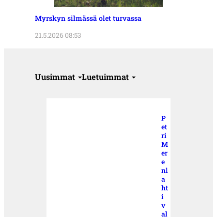
Myrskyn silmässä olet turvassa
21.5.2026 08:53
Uusimmat
Luetuimmat
P
et
ri
M
er
e
nl
a
ht
i
v
al