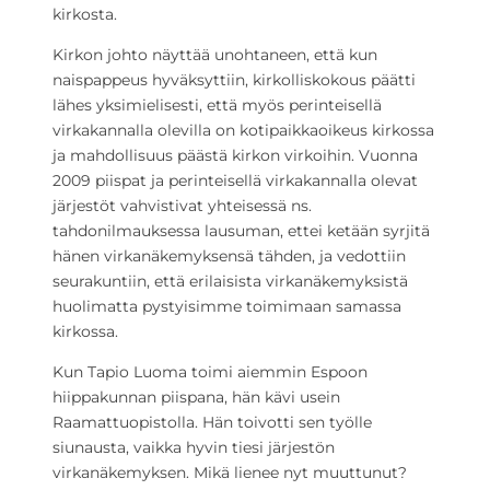
kirkosta.
Kirkon johto näyttää unohtaneen, että kun
naispappeus hyväksyttiin, kirkolliskokous päätti
lähes yksimielisesti, että myös perinteisellä
virkakannalla olevilla on kotipaikkaoikeus kirkossa
ja mahdollisuus päästä kirkon virkoihin. Vuonna
2009 piispat ja perinteisellä virkakannalla olevat
järjestöt vahvistivat yhteisessä ns.
tahdonilmauksessa lausuman, ettei ketään syrjitä
hänen virkanäkemyksensä tähden, ja vedottiin
seurakuntiin, että erilaisista virkanäkemyksistä
huolimatta pystyisimme toimimaan samassa
kirkossa.
Kun Tapio Luoma toimi aiemmin Espoon
hiippakunnan piispana, hän kävi usein
Raamattuopistolla. Hän toivotti sen työlle
siunausta, vaikka hyvin tiesi järjestön
virkanäkemyksen. Mikä lienee nyt muuttunut?