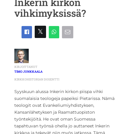
Inkerin kirkon
vihkimyksissä?
KIRJOITTANUT
TIMO JUNKKAALA
KIRKKOHISTORIAN DOSENTTI
Syyskuun alussa Inkerin kirkon piispa vihki
suomalaisia teologeja papeiksi Pietarissa. Nämä
teologit ovat Evankeliumiyhdistyksen,
Kansanlähetyksen ja Raamattuopiston
työntekijöitä. He ovat oman Suomessa
tapahtuvan työnsä ohella jo auttaneet Inkerin
kirkkoa ja tekevät niin myös jatkossa. Tämä