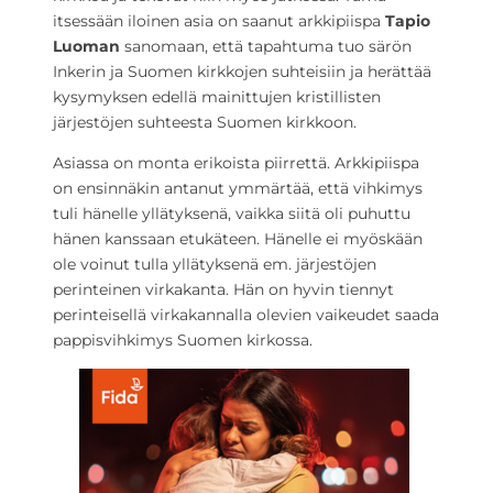
itsessään iloinen asia on saanut arkkipiispa
Tapio
Luoman
sanomaan, että tapahtuma tuo särön
Inkerin ja Suomen kirkkojen suhteisiin ja herättää
kysymyksen edellä mainittujen kristillisten
järjestöjen suhteesta Suomen kirkkoon.
Asiassa on monta erikoista piirrettä. Arkkipiispa
on ensinnäkin antanut ymmärtää, että vihkimys
tuli hänelle yllätyksenä, vaikka siitä oli puhuttu
hänen kanssaan etukäteen. Hänelle ei myöskään
ole voinut tulla yllätyksenä em. järjestöjen
perinteinen virkakanta. Hän on hyvin tiennyt
perinteisellä virkakannalla olevien vaikeudet saada
pappisvihkimys Suomen kirkossa.