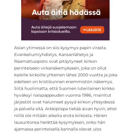
Asian ytimessä on siis kysymys papin virasta.
Evankeliumiyhdistys, Kansanlähetys ja
Raamattuopisto ovat pitäytyneet kirkon
perinteiseen virkanäkemykseen, joka on ollut
kaikille kirkoille yhteinen lähes 2000 vuotta ja joka
edelleen on kristikunnan enemmistön näkemys.
Siitä huolimatta, että Suomen luterilainen kirkko
hyväksyi naispappeuden vuonna 1986, mainitut
järjestöt ovat halunneet pysyä kirkon yhteydessä
ja palvella sitä. Arkkipiispa tietää aivan hyvin, ettei
niillä ole mitään aikeita erota kirkosta. Hänen
lausuntonsa herättää kysymyksen, onko hän
ajamassa perinteisellä kannalla olevat ulos