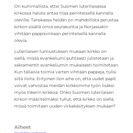
On kummallista, ettei Suomen luterilaisessa
kirkossa haluta antaa tilaa perinteisellä kannalla
oleville. Tanskassa heidän on mahdollista perustaa
kirkon sisällä omia seurakuntia ja Norjassakin
vihitään pappisvirkaan perinteisellä kannalla
olevia.
Luterilaisen tunnustuksen mukaan kirkko on
siellä, missä evankeliumi puhtaasti julistetaan ja
sakramentit evankeliumin mukaisesti toimitetaan.
Kun tällaisia toimia varten vihitään pappeja, tulisi
siitä iloita. Erityinen ilon aihe on, että uudet papit
voivat vahvistaa meidän kirkkomme työn lisäksi
myös Inkerin kirkkoa. Onko Suomen luterilaisen
kirkon määritelmäksi tullut, että kirkko on siellä,
missä toimitaan uuden virkakäsityksen mukaan?
Aiheet