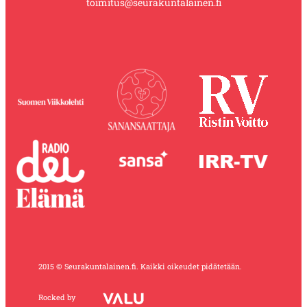
toimitus@seurakuntalainen.fi
2015 © Seurakuntalainen.fi. Kaikki oikeudet pidätetään.
Rocked by