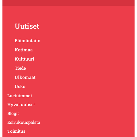
Uutiset
Elämäntaito
Kotimaa
Kulttuuri
Tiede
Ulkomaat
Usko
Luetuimmat
Hyvät uutiset
Blogit
Esirukouspalsta
Toimitus