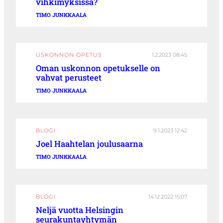
vihkimyksissä?
TIMO JUNKKAALA
USKONNON OPETUS
1.2.2023 08:45
Oman uskonnon opetukselle on
vahvat perusteet
TIMO JUNKKAALA
BLOGI
9.1.2023 12:42
Joel Haahtelan joulusaarna
TIMO JUNKKAALA
BLOGI
14.12.2022 15:07
Neljä vuotta Helsingin
seurakuntayhtymän