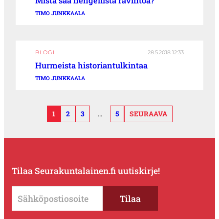
Mistä saa hengellistä ravintoa?
TIMO JUNKKAALA
BLOGI
28.5.2018 12:33
Hurmeista historiantulkintaa
TIMO JUNKKAALA
1
2
3
…
5
SEURAAVA
Tilaa Seurakuntalainen.fi uutiskirje!