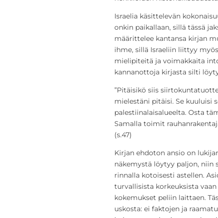
Israelia käsittelevän kokonai
onkin paikallaan, sillä tässä ja
määrittelee kantansa kirjan m
ihme, sillä Israeliin liittyy m
mielipiteitä ja voimakkaita int
kannanottoja kirjasta silti löyt
”Pitäisikö siis siirtokuntatuot
mielestäni pitäisi. Se kuuluisi 
palestiinalaisalueelta. Osta täm
Samalla toimit rauhanrakentajana
(s.47)
Kirjan ehdoton ansio on lukijan
näkemystä löytyy paljon, niin s
rinnalla kotoisesti astellen. As
turvallisista korkeuksista va
kokemukset peliin laittaen. Tä
uskosta: ei faktojen ja raamat