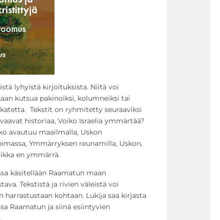
ä lyhyistä kirjoituksista. Niitä voi
an kutsua pakinoiksi, kolumneiksi tai
y katetta. Tekstit on ryhmitetty seuraaviksi
vaavat historiaa, Voiko Israelia ymmärtää?
sko avautuu maailmalla, Uskon
ppimassa, Ymmärryksen reunamilla, Uskon,
aikka en ymmärrä.
ssa käsitellään Raamatun maan
tava. Tekstistä ja rivien väleistä voi
 harrastustaan kohtaan. Lukija saa kirjasta
sa Raamatun ja siinä esiintyvien
.