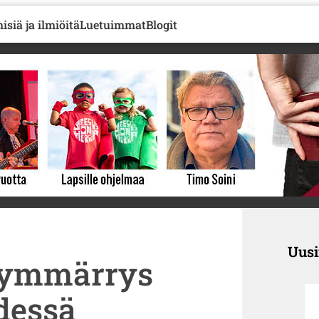
isiä ja ilmiöitä
Luetuimmat
Blogit
Uus
a ymmärrys
dessä