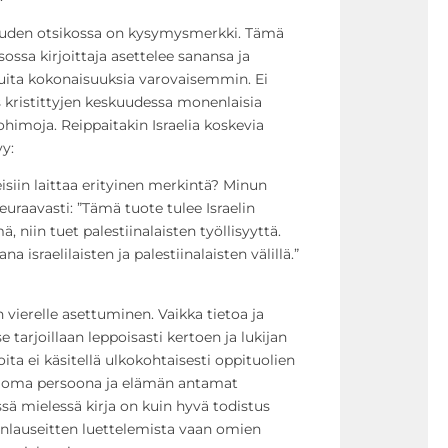
suuden otsikossa on kysymysmerkki. Tämä
ksossa kirjoittaja asettelee sanansa ja
uita kokonaisuuksia varovaisemmin. Ei
yös kristittyjen keskuudessa monenlaisia
ohimoja. Reippaitakin Israelia koskevia
yy:
teisiin laittaa erityinen merkintä? Minun
seuraavasti: ”Tämä tuote tulee Israelin
ä, niin tuet palestiinalaisten työllisyyttä.
 israelilaisten ja palestiinalaisten välillä.”
 vierelle asettuminen. Vaikka tietoa ja
e tarjoillaan leppoisasti kertoen ja lukijan
ioita ei käsitellä ulkokohtaisesti oppituolien
an oma persoona ja elämän antamat
ssä mielessä kirja on kuin hyvä todistus
unlauseitten luettelemista vaan omien