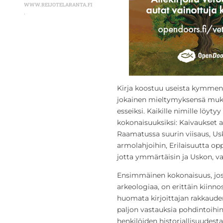
WWW.REIJOTELARANTA.FI
.
Kirja koostuu useista kymmenist
jokainen mieltymyksensä muka
esseiksi. Kaikille nimille löyty
kokonaisuuksiksi: Kaivaukset a
Raamatussa suurin viisaus, U
armolahjoihin, Erilaisuutta o
jotta ymmärtäisin ja Uskon, v
Ensimmäinen kokonaisuus, jo
arkeologiaa, on erittäin kiinnos
huomata kirjoittajan rakkauden
paljon vastauksia pohdintoihin
henkilöiden historiallisuudesta