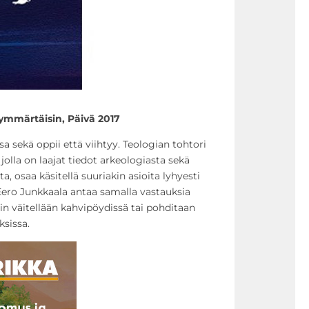
 ymmärtäisin,
Päivä 2017
a sekä oppii että viihtyy. Teologian tohtori
jolla on laajat tiedot arkeologiasta sekä
, osaa käsitellä suuriakin asioita lyhyesti
n Eero Junkkaala antaa samalla vastauksia
in väitellään kahvipöydissä tai pohditaan
ksissa.