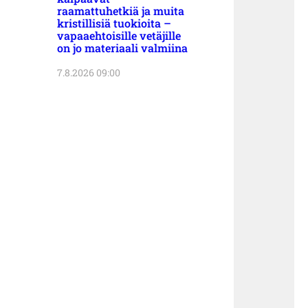
raamattuhetkiä ja muita
kristillisiä tuokioita –
vapaaehtoisille vetäjille
on jo materiaali valmiina
7.8.2026 09:00