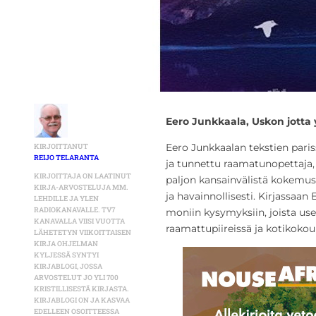
Eero Junkkaala,
Uskon jotta
Eero Junkkaalan tekstien pariss
KIRJOITTANUT
REIJO TELARANTA
ja tunnettu raamatunopettaja, 
KIRJOITTAJA ON LAATINUT
paljon kansainvälistä kokemusta
KIRJA-ARVOSTELUJA MM.
ja havainnollisesti. Kirjassaa
LEHDILLE JA YLEN
RADIOKANAVALLE. TV7
moniin kysymyksiin, joista use
KANAVALLA VIISI VUOTTA
raamattupiireissä ja kotikokou
LÄHETETYN VIIKOITTAISEN
KIRJA OHJELMAN
KYLJESSÄ SYNTYI
KIRJABLOGI, JOSSA
ARVOSTELUT JO YLI 700
KRISTILLISESTÄ KIRJASTA.
KIRJABLOGI ON JA KASVAA
EDELLEEN OSOITTEESSA