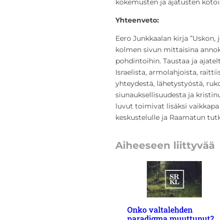
kokemusten ja ajatusten kotoi
Yhteenveto:
Eero Junkkaalan kirja ”Uskon, j
kolmen sivun mittaisina annok
pohdintoihin. Taustaa ja ajat
Israelista, armolahjoista, raitt
yhteydestä, lähetystyöstä, ru
siunauksellisuudesta ja kristi
luvut toimivat lisäksi vaikka
keskustelulle ja Raamatun tutk
Aiheeseen liittyvää
Onko valtalehden
paradigma muuttunut?