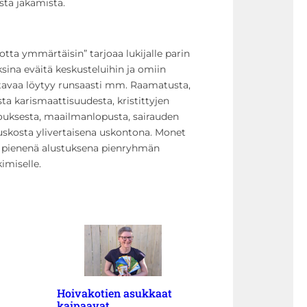
sta jakamista.
otta ymmärtäisin” tarjoaa lukijalle parin
sina eväitä keskusteluihin ja omiin
eltavaa löytyy runsaasti mm. Raamatusta,
iista karismaattisuudesta, kristittyjen
kouksesta, maailmanlopusta, sairauden
nuskosta ylivertaisena uskontona. Monet
pa pienenä alustuksena pienryhmän
imiselle.
Hoivakotien asukkaat
kaipaavat