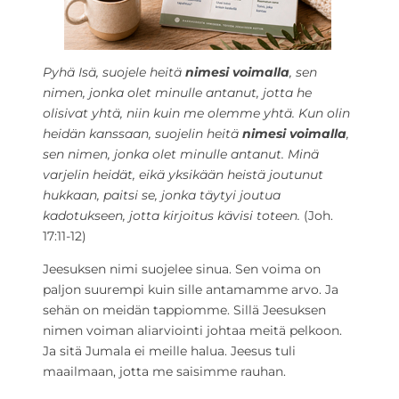
Pyhä Isä, suojele heitä
nimesi voimalla
, sen
nimen, jonka olet minulle antanut, jotta he
olisivat yhtä, niin kuin me olemme yhtä. Kun olin
heidän kanssaan, suojelin heitä
nimesi voimalla
,
sen nimen, jonka olet minulle antanut. Minä
varjelin heidät, eikä yksikään heistä joutunut
hukkaan, paitsi se, jonka täytyi joutua
kadotukseen, jotta kirjoitus kävisi toteen.
(Joh.
17:11-12)
Jeesuksen nimi suojelee sinua. Sen voima on
paljon suurempi kuin sille antamamme arvo. Ja
sehän on meidän tappiomme. Sillä Jeesuksen
nimen voiman aliarviointi johtaa meitä pelkoon.
Ja sitä Jumala ei meille halua. Jeesus tuli
maailmaan, jotta me saisimme rauhan.