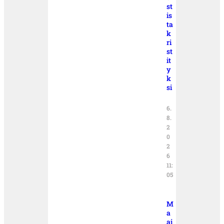
st
is
ta
k
ri
st
it
y
k
si
6.
8.
2
0
2
6
11:
05
M
a
ai