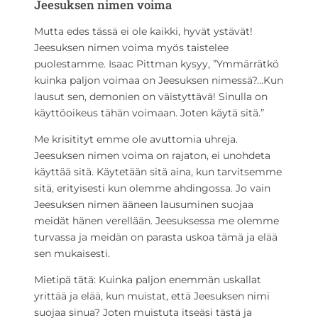
Jeesuksen nimen voima
Mutta edes tässä ei ole kaikki, hyvät ystävät!
Jeesuksen nimen voima myös taistelee
puolestamme. Isaac Pittman kysyy, ”Ymmärrätkö
kuinka paljon voimaa on Jeesuksen nimessä?…Kun
lausut sen, demonien on väistyttävä! Sinulla on
käyttöoikeus tähän voimaan. Joten käytä sitä.”
Me krisitityt emme ole avuttomia uhreja.
Jeesuksen nimen voima on rajaton, ei unohdeta
käyttää sitä. Käytetään sitä aina, kun tarvitsemme
sitä, erityisesti kun olemme ahdingossa. Jo vain
Jeesuksen nimen ääneen lausuminen suojaa
meidät hänen verellään. Jeesuksessa me olemme
turvassa ja meidän on parasta uskoa tämä ja elää
sen mukaisesti.
Mietipä tätä: Kuinka paljon enemmän uskallat
yrittää ja elää, kun muistat, että Jeesuksen nimi
suojaa sinua? Joten muistuta itseäsi tästä ja