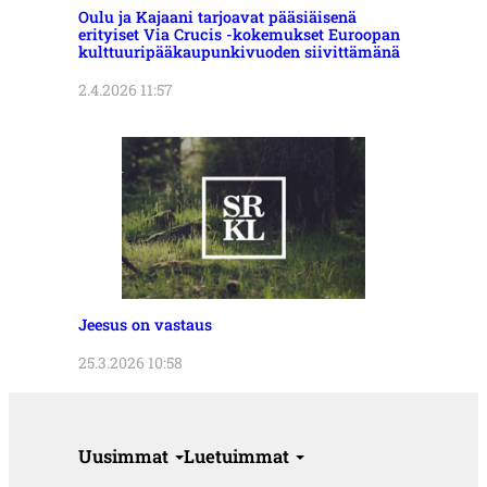
Oulu ja Kajaani tarjoavat pääsiäisenä
erityiset Via Crucis -kokemukset Euroopan
kulttuuripääkaupunkivuoden siivittämänä
2.4.2026 11:57
Jeesus on vastaus
25.3.2026 10:58
Uusimmat
Luetuimmat