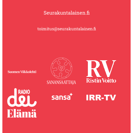
Seurakuntalainen.fi
toimitus@seurakuntalainen.fi