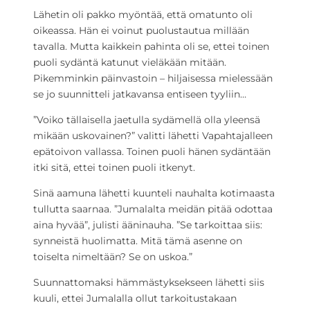
Lähetin oli pakko myöntää, että omatunto oli
oikeassa. Hän ei voinut puolustautua millään
tavalla. Mutta kaikkein pahinta oli se, ettei toinen
puoli sydäntä katunut vieläkään mitään.
Pikemminkin päinvastoin – hiljaisessa mielessään
se jo suunnitteli jatkavansa entiseen tyyliin…
”Voiko tällaisella jaetulla sydämellä olla yleensä
mikään uskovainen?” valitti lähetti Vapahtajalleen
epätoivon vallassa. Toinen puoli hänen sydäntään
itki sitä, ettei toinen puoli itkenyt.
Sinä aamuna lähetti kuunteli nauhalta kotimaasta
tullutta saarnaa. ”Jumalalta meidän pitää odottaa
aina hyvää”, julisti ääninauha. ”Se tarkoittaa siis:
synneistä huolimatta. Mitä tämä asenne on
toiselta nimeltään? Se on uskoa.”
Suunnattomaksi hämmästyksekseen lähetti siis
kuuli, ettei Jumalalla ollut tarkoitustakaan