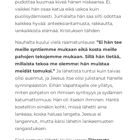
pudottaa kuumaa kiveä hänen niskaansa. Ei,
vaikkei hän osaa katua eikä uskoa kuin
puolisydämisesti. Jumalalta hän saa silti odottaa
kaikkea hyvää: anteeksiantamusta, rakkautta,
iankaikkista elämää. Kristuksen tähden.
Nauhalta kuului vielä raamatunlause:
”Ei hän tee
meille syntiemme mukaan eikä kosta meille
pahojen tekojemme mukaan. Sillä hän tietää,
millaista tekoa me olemme: hän muistaa
meidät tomuksi.”
Ja lähetistä tuntui kuin taivas
olisi auennut, ja Jeesus itse olisi julistanut hänelle
synninpäästön. Eihän Vapahtajalle ole yllätys,
miten pohjaton on ihmisen syntisyys ja sydämen
katumattomuus. Hän oli itsekin ihminen. Häntä
koeteltiin siinäkin kohti, missä lähetti aina
lankeaa, koska haluaa langeta. Jeesus ei
langennut, mutta kärsi lähetin lankeemusten
rangaistuksen.