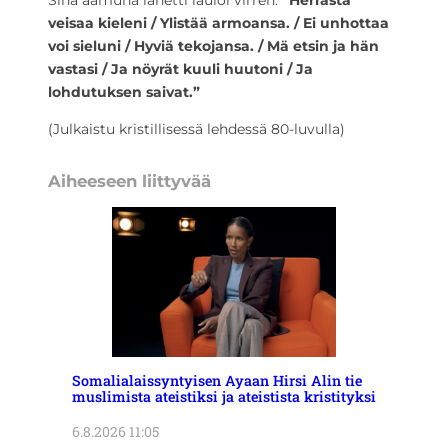
Sinä aamuna lähetti lauloi virren:
”Herrasta
veisaa kieleni / Ylistää armoansa. / Ei unhottaa
voi sieluni / Hyviä tekojansa. / Mä etsin ja hän
vastasi / Ja nöyrät kuuli huutoni / Ja
lohdutuksen saivat.”
(Julkaistu kristillisessä lehdessä 80-luvulla)
Aiheeseen liittyvää
Somalialaissyntyisen Ayaan Hirsi Alin tie
muslimista ateistiksi ja ateistista kristityksi
6.8.2026 11:05