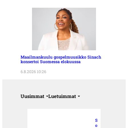
Maailmankuulu gospelmuusikko Sinach
konsertoi Suomessa elokuussa
6.8.2026 10:26
Uusimmat
Luetuimmat
S
o