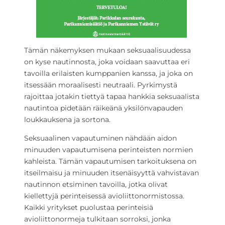
Tämän näkemyksen mukaan seksuaalisuudessa
on kyse nautinnosta, joka voidaan saavuttaa eri
tavoilla erilaisten kumppanien kanssa, ja joka on
itsessään moraalisesti neutraali. Pyrkimystä
rajoittaa jotakin tiettyä tapaa hankkia seksuaalista
nautintoa pidetään räikeänä yksilönvapauden
loukkauksena ja sortona.
Seksuaalinen vapautuminen nähdään aidon
minuuden vapautumisena perinteisten normien
kahleista. Tämän vapautumisen tarkoituksena on
itseilmaisu ja minuuden itsenäisyyttä vahvistavan
nautinnon etsiminen tavoilla, jotka olivat
kiellettyjä perinteisessä avioliittonormistossa.
Kaikki yritykset puolustaa perinteisiä
avioliittonormeja tulkitaan sorroksi, jonka