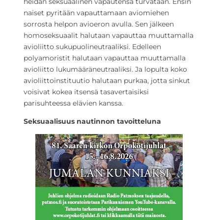
heidän seksuaalinen vapautensa turvataan. Ensin
naiset pyritään vapauttamaan aviomiehen
sorrosta helpon avioeron avulla. Sen jälkeen
homoseksuaalit halutaan vapauttaa muuttamalla
avioliitto sukupuolineutraaliksi. Edelleen
polyamoristit halutaan vapauttaa muuttamalla
avioliitto lukumääräneutraaliksi. Ja lopulta koko
avioliittoinstituutio halutaan purkaa, jotta sinkut
voisivat kokea itsensä tasavertaisiksi
parisuhteessa elävien kanssa.
Seksuaalisuus nautinnon tavoitteluna