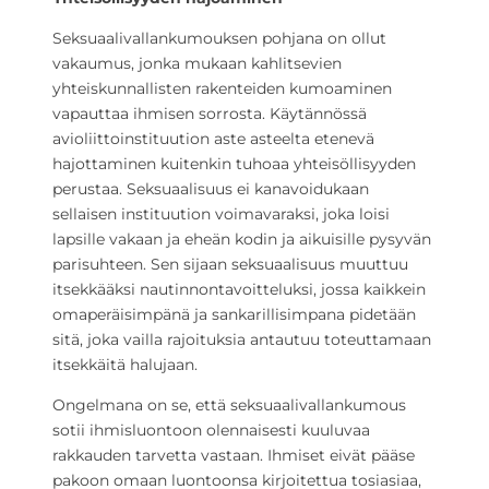
Seksuaalivallankumouksen pohjana on ollut
vakaumus, jonka mukaan kahlitsevien
yhteiskunnallisten rakenteiden kumoaminen
vapauttaa ihmisen sorrosta. Käytännössä
avioliittoinstituution aste asteelta etenevä
hajottaminen kuitenkin tuhoaa yhteisöllisyyden
perustaa. Seksuaalisuus ei kanavoidukaan
sellaisen instituution voimavaraksi, joka loisi
lapsille vakaan ja eheän kodin ja aikuisille pysyvän
parisuhteen. Sen sijaan seksuaalisuus muuttuu
itsekkääksi nautinnontavoitteluksi, jossa kaikkein
omaperäisimpänä ja sankarillisimpana pidetään
sitä, joka vailla rajoituksia antautuu toteuttamaan
itsekkäitä halujaan.
Ongelmana on se, että seksuaalivallankumous
sotii ihmisluontoon olennaisesti kuuluvaa
rakkauden tarvetta vastaan. Ihmiset eivät pääse
pakoon omaan luontoonsa kirjoitettua tosiasiaa,