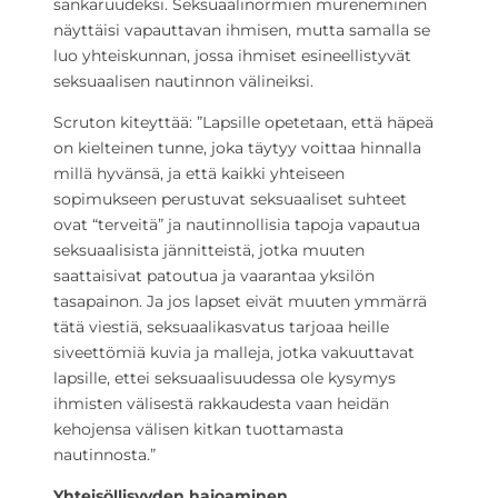
sankaruudeksi. Seksuaalinormien mureneminen
näyttäisi vapauttavan ihmisen, mutta samalla se
luo yhteiskunnan, jossa ihmiset esineellistyvät
seksuaalisen nautinnon välineiksi.
Scruton kiteyttää: ”Lapsille opetetaan, että häpeä
on kielteinen tunne, joka täytyy voittaa hinnalla
millä hyvänsä, ja että kaikki yhteiseen
sopimukseen perustuvat seksuaaliset suhteet
ovat “terveitä” ja nautinnollisia tapoja vapautua
seksuaalisista jännitteistä, jotka muuten
saattaisivat patoutua ja vaarantaa yksilön
tasapainon. Ja jos lapset eivät muuten ymmärrä
tätä viestiä, seksuaalikasvatus tarjoaa heille
siveettömiä kuvia ja malleja, jotka vakuuttavat
lapsille, ettei seksuaalisuudessa ole kysymys
ihmisten välisestä rakkaudesta vaan heidän
kehojensa välisen kitkan tuottamasta
nautinnosta.”
Yhteisöllisyyden hajoaminen