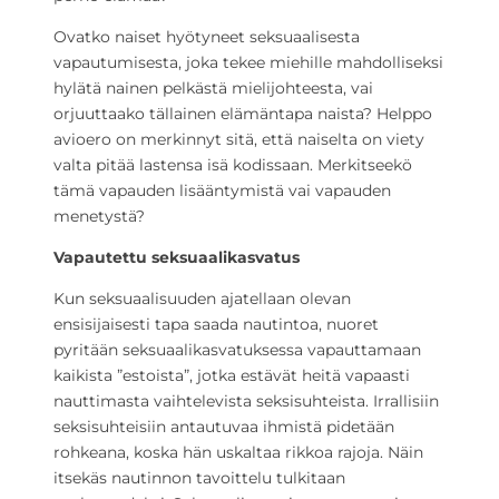
Ovatko naiset hyötyneet seksuaalisesta
vapautumisesta, joka tekee miehille mahdolliseksi
hylätä nainen pelkästä mielijohteesta, vai
orjuuttaako tällainen elämäntapa naista? Helppo
avioero on merkinnyt sitä, että naiselta on viety
valta pitää lastensa isä kodissaan. Merkitseekö
tämä vapauden lisääntymistä vai vapauden
menetystä?
Vapautettu seksuaalikasvatus
Kun seksuaalisuuden ajatellaan olevan
ensisijaisesti tapa saada nautintoa, nuoret
pyritään seksuaalikasvatuksessa vapauttamaan
kaikista ”estoista”, jotka estävät heitä vapaasti
nauttimasta vaihtelevista seksisuhteista. Irrallisiin
seksisuhteisiin antautuvaa ihmistä pidetään
rohkeana, koska hän uskaltaa rikkoa rajoja. Näin
itsekäs nautinnon tavoittelu tulkitaan