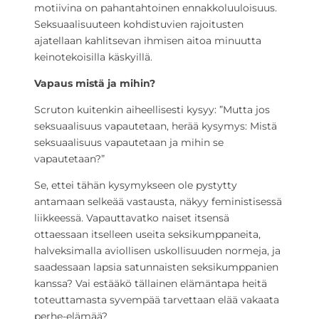
motiivina on pahantahtoinen ennakkoluuloisuus.
Seksuaalisuuteen kohdistuvien rajoitusten
ajatellaan kahlitsevan ihmisen aitoa minuutta
keinotekoisilla käskyillä.
Vapaus mistä ja mihin?
Scruton kuitenkin aiheellisesti kysyy: ”Mutta jos
seksuaalisuus vapautetaan, herää kysymys: Mistä
seksuaalisuus vapautetaan ja mihin se
vapautetaan?”
Se, ettei tähän kysymykseen ole pystytty
antamaan selkeää vastausta, näkyy feministisessä
liikkeessä. Vapauttavatko naiset itsensä
ottaessaan itselleen useita seksikumppaneita,
halveksimalla aviollisen uskollisuuden normeja, ja
saadessaan lapsia satunnaisten seksikumppanien
kanssa? Vai estääkö tällainen elämäntapa heitä
toteuttamasta syvempää tarvettaan elää vakaata
perhe-elämää?