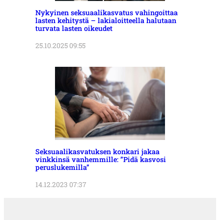
Nykyinen seksuaalikasvatus vahingoittaa
lasten kehitystä – lakialoitteella halutaan
turvata lasten oikeudet
25.10.2025 09:55
Seksuaalikasvatuksen konkari jakaa
vinkkinsä vanhemmille: ”Pidä kasvosi
peruslukemilla”
14.12.2023 07:37