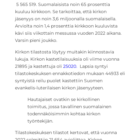
5 565 519. Suomalaisista noin 65 prosenttia
kuuluu kirkkoon. Se tarkoittaa, että kirkon
jäsenyys on noin 3,6 miljoonalla suomalaisella.
Arviolta noin 1,4 prosenttia kirkkoon kuuluvista
kävi siis viikottain messussa vuoden 2022 aikana.
Varsin pieni joukko.
Kirkon tilastosta löytyy muitakin kiinnostavia
lukuja. Kirkon kastetilaisuuksia oli viime vuonna
21895 ja kastettuja oli
25020.
Lapsia syntyi
tilastokeskuksen ennakkotiedon mukaan 44933 eli
syntyistä reilu puolet kastettiin Suomen
evankelis-luterilaisen kirkon jäsenyyteen.
Hautajaiset ovatkin se kirkollinen
toimitus, jossa tavallinen suomalainen
todennäköisimmin kohtaa kirkon
työntekijän.
Tilastokeskuksen tilastot kertovat, että vuonna
2022 solmittiin 21 654 avioliittoa. Kirkon