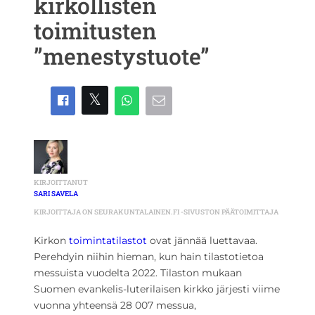
kirkollisten
toimitusten
”menestystuote”
KIRJOITTANUT
SARI SAVELA
KIRJOITTAJA ON SEURAKUNTALAINEN.FI -SIVUSTON PÄÄTOIMITTAJA
Kirkon
toimintatilastot
ovat jännää luettavaa.
Perehdyin niihin hieman, kun hain tilastotietoa
messuista vuodelta 2022. Tilaston mukaan
Suomen evankelis-luterilaisen kirkko järjesti viime
vuonna yhteensä 28 007 messua,