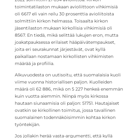
toimintatilaston mukaan avioliittoon vihkimisiä
oli 6617 eli vain reilu 30 prosenttia avioliitoista
solmittiin kirkon helmassa. Toisaalta kirkon
jäsentilaston mukaan kirkollisia vihkimisiä oli
8567. En tiedä, mikä selittää lukujen eron, mutta
joakatpauksessa erilaiset hääpäivätempaukset,
joita eri seurakunnat järjestävät, ovat kyllä
paikallaan nostamaan kirkollisten vihkimisten
määrää ja profiilia.
Alkuvuodesta on uutisoitu, että suomalaisia kuoli
viime vuonna historiallisen paljon. Kuolleiden
määrä oli 62 886, mikä on 5 227 henkeä enemmän
kuin vuotta aiemmin. Niinpä myös kirkossa
hautaan siunaamisia oli paljon: 51751. Hautajaiset
ovatkin se kirkollinen toimitus, jossa tavallinen
suomalainen todennäköisimmin kohtaa kirkon
työntekijän.
Jos jollakin herää vasta-argumentti, että kyllä