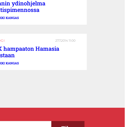
anin ydinohjelma
tispimennossa
KKI KANGAS
OGI
27.7.2014 11:00
K hampaaton Hamasia
staan
KKI KANGAS