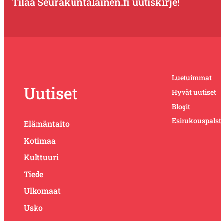
Tilaa Seurakuntalainen.fi uutiskirje!
Luetuimmat
Uutiset
Hyvät uutiset
Blogit
Esirukouspals
Elämäntaito
Kotimaa
Kulttuuri
Tiede
Ulkomaat
Usko