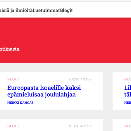
isiä ja ilmiöitä
Luetuimmat
Blogit
stiinasta.
BLOGI
18.12.2014 22:00
BL
Euroopasta Israelille kaksi
Li
epämieluisaa joululahjaa
tä
HEIKKI KANGAS
HEI
BLOGI
30.9.2014 22:00
BL