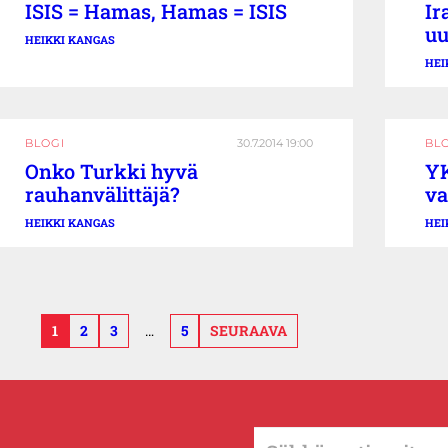
ISIS = Hamas, Hamas = ISIS
Ir
uu
HEIKKI KANGAS
HEI
BLOGI
30.7.2014 19:00
BL
Onko Turkki hyvä
Y
rauhanvälittäjä?
va
HEIKKI KANGAS
HEI
1
2
3
…
5
SEURAAVA