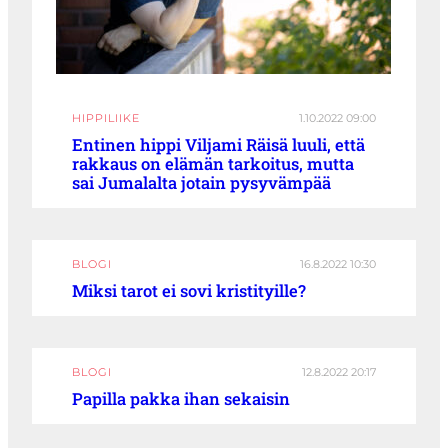
HIPPILIIKE
1.10.2022 09:00
Entinen hippi Viljami Räisä luuli, että
rakkaus on elämän tarkoitus, mutta
sai Jumalalta jotain pysyvämpää
BLOGI
16.8.2022 10:30
Miksi tarot ei sovi kristityille?
BLOGI
12.8.2022 20:17
Papilla pakka ihan sekaisin