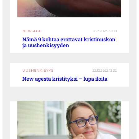
NEW AGE
16.2.2023 19:00
Nämä 9 kohtaa erottavat kristinuskon
ja uushenkisyyden
UUSHENKISYYS
22.12.2022 13:32
New agesta kristityksi – lupa iloita