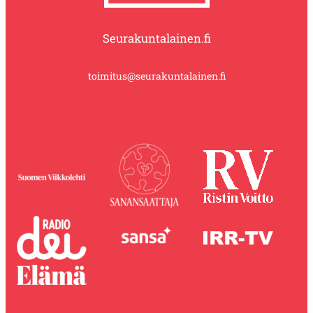
Seurakuntalainen.fi
toimitus@seurakuntalainen.fi