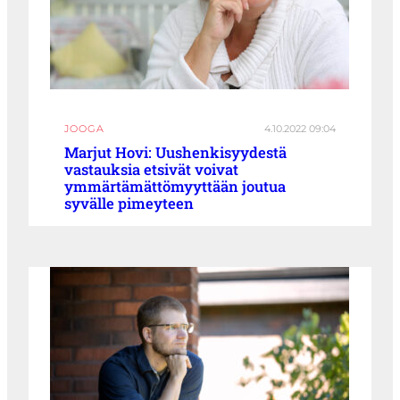
JOOGA
4.10.2022 09:04
Marjut Hovi: Uushenkisyydestä
vastauksia etsivät voivat
ymmärtämättömyyttään joutua
syvälle pimeyteen