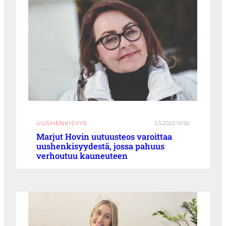
UUSHENKISYYS
5.5.2022 10:56
Marjut Hovin uutuusteos varoittaa
uushenkisyydestä, jossa pahuus
verhoutuu kauneuteen