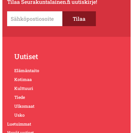
Tilaa Seurakuntalainen.fi uutiskirje!
Uutiset
Elämäntaito
Kotimaa
Kulttuuri
Tiede
Ulkomaat
Usko
Luetuimmat
Hyvät uutiset