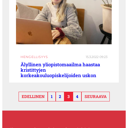
HENGELLISYYS
15.3.2022 09:23
Älyllinen yliopistomaailma haastaa
kristittyjen
korkeakouluopiskelijoiden uskon
EDELLINEN
1
2
3
4
SEURAAVA