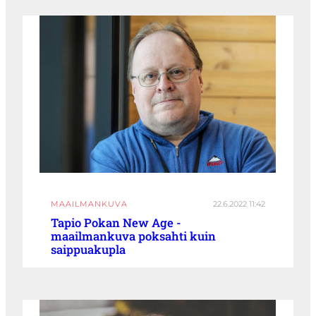
MAAILMANKUVA
22.6.2022 11:42
Tapio Pokan New Age -
maailmankuva poksahti kuin
saippuakupla