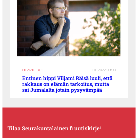
HIPPILIIKE
1.10.2022 09:00
Entinen hippi Viljami Räisä luuli, että
rakkaus on elämän tarkoitus, mutta
sai Jumalalta jotain pysyvämpää
Tilaa Seurakuntalainen.fi uutiskirje!