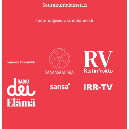
Seurakuntalainen.fi
toimitus@seurakuntalainen.fi