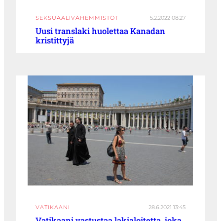
SEKSUAALIVÄHEMMISTÖT
5.2.2022 08:27
Uusi translaki huolettaa Kanadan
kristittyjä
VATIKAANI
28.6.2021 13:45
Vatikaani vastustaa lakialoitetta, joka