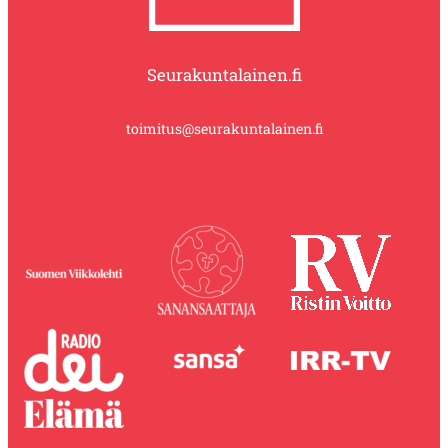
Seurakuntalainen.fi
toimitus@seurakuntalainen.fi