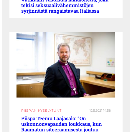
tekisi seksuaalivähemmistöjen
syrjinnästä rangaistavaa Italiassa
PIISPAN KYSELYTUNTI
12.5.2021 14:58
Piispa Teemu Laajasalo: ”On
uskonnonvapauden loukkaus, kun
Raamatun siteeraamisesta joutuu