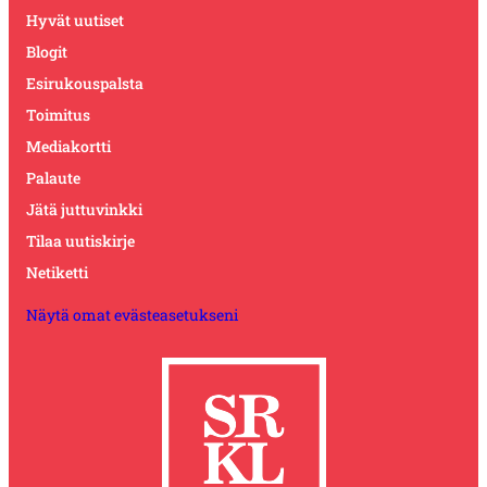
Hyvät uutiset
Blogit
Esirukouspalsta
Toimitus
Mediakortti
Palaute
Jätä juttuvinkki
Tilaa uutiskirje
Netiketti
Näytä omat evästeasetukseni