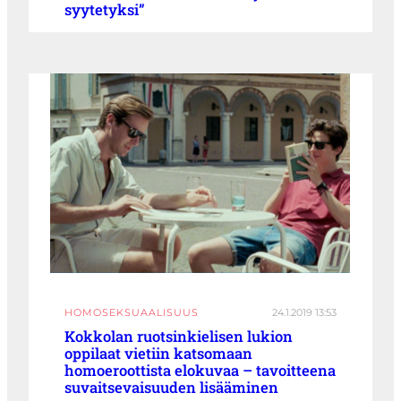
syytetyksi”
HOMOSEKSUAALISUUS
24.1.2019 13:53
Kokkolan ruotsinkielisen lukion
oppilaat vietiin katsomaan
homoeroottista elokuvaa – tavoitteena
suvaitsevaisuuden lisääminen