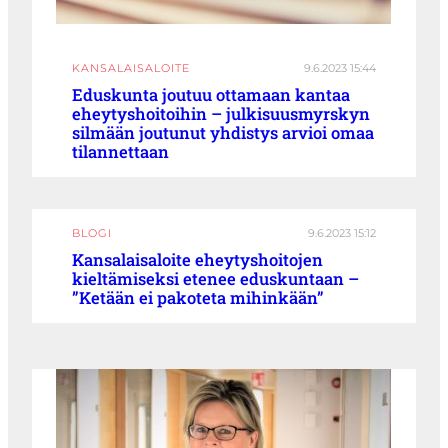
KANSALAISALOITE
9.6.2023 15:44
Eduskunta joutuu ottamaan kantaa
eheytyshoitoihin – julkisuusmyrskyn
silmään joutunut yhdistys arvioi omaa
tilannettaan
BLOGI
9.6.2023 15:12
Kansalaisaloite eheytyshoitojen
kieltämiseksi etenee eduskuntaan –
”Ketään ei pakoteta mihinkään”