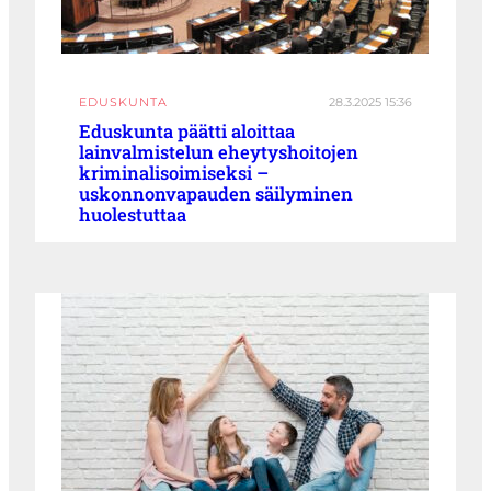
EDUSKUNTA
28.3.2025 15:36
Eduskunta päätti aloittaa
lainvalmistelun eheytyshoitojen
kriminalisoimiseksi –
uskonnonvapauden säilyminen
huolestuttaa