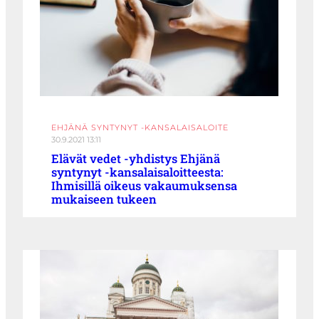
EHJÄNÄ SYNTYNYT -KANSALAISALOITE
30.9.2021 13:11
Elävät vedet -yhdistys Ehjänä
syntynyt -kansalaisaloitteesta:
Ihmisillä oikeus vakaumuksensa
mukaiseen tukeen