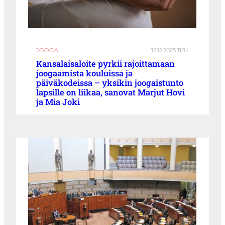
JOOGA
12.12.2025 11:34
Kansalaisaloite pyrkii rajoittamaan
joogaamista kouluissa ja
päiväkodeissa – yksikin joogaistunto
lapsille on liikaa, sanovat Marjut Hovi
ja Mia Joki