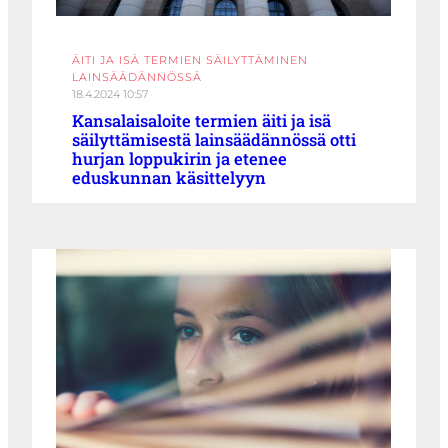
ÄITI JA ISÄ TERMIEN SÄILYTTÄMINEN
LAINSÄÄDÄNNÖSSÄ
18.4.2024 10:57
Kansalaisaloite termien äiti ja isä
säilyttämisestä lainsäädännössä otti
hurjan loppukirin ja etenee
eduskunnan käsittelyyn