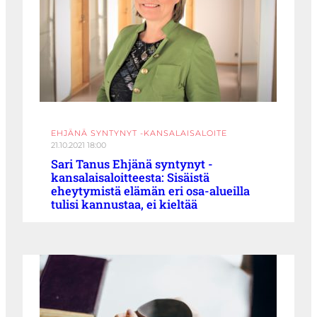
EHJÄNÄ SYNTYNYT -KANSALAISALOITE
21.10.2021 18:00
Sari Tanus Ehjänä syntynyt -
kansalaisaloitteesta: Sisäistä
eheytymistä elämän eri osa-alueilla
tulisi kannustaa, ei kieltää