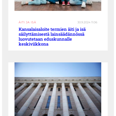
ÄITI JA ISÄ
30.9.2024 11:06
Kansalaisaloite termien äiti ja isä
säilyttämisestä­ lainsäädännössä
luovutetaan eduskunnalle
keskiviikkona