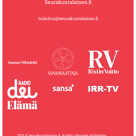
Seurakuntalainen.fi
toimitus@seurakuntalainen.fi
2015 © Seurakuntalainen.fi. Kaikki oikeudet pidätetään.