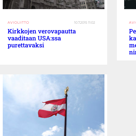
AVIOLIITTO
10.7.2015 11:02
AVI
Kirkkojen verovapautta
Pe
vaaditaan USA:ssa
ka
purettavaksi
me
ni