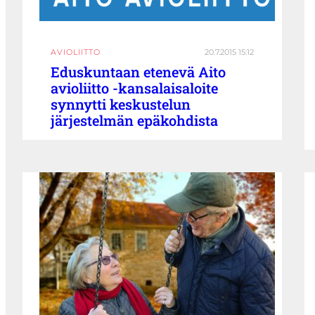
AVIOLIITTO
20.7.2015 15:12
Eduskuntaan etenevä Aito
avioliitto -kansalaisaloite
synnytti keskustelun
järjestelmän epäkohdista