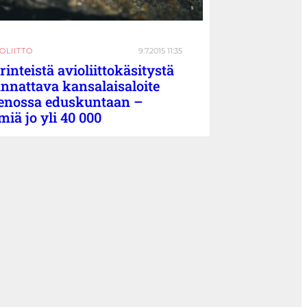
OLIITTO
9.7.2015 11:35
rinteistä avioliittokäsitystä
nnattava kansalaisaloite
nossa eduskuntaan –
miä jo yli 40 000