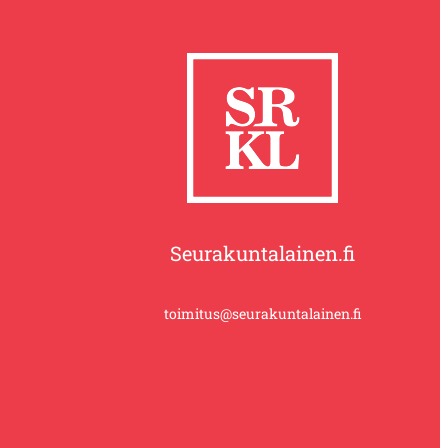
Seurakuntalainen.fi
toimitus@seurakuntalainen.fi