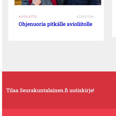
AVIOLIITTO
4.7.2015 11:04
Ohjenuoria pitkälle avioliitolle
Tilaa Seurakuntalainen.fi uutiskirje!