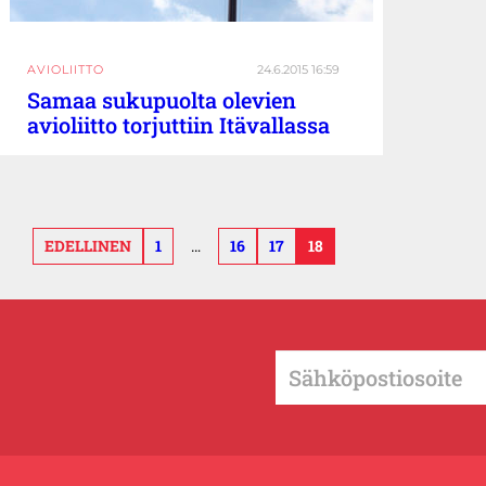
AVIOLIITTO
24.6.2015 16:59
Samaa sukupuolta olevien
avioliitto torjuttiin Itävallassa
EDELLINEN
1
…
16
17
18