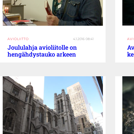
AVIOLIITTO
4.1.2016 08:41
AVI
Joululahja avioliitolle on
Av
hengähdystauko arkeen
ke