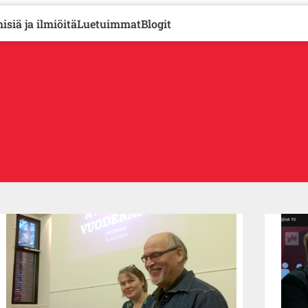
isiä ja ilmiöitä
Luetuimmat
Blogit