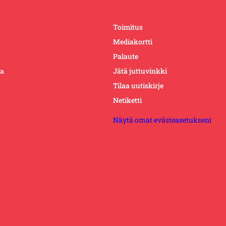
Toimitus
Mediakortti
Palaute
ta
Jätä juttuvinkki
Tilaa uutiskirje
Netiketti
Näytä omat evästeasetukseni