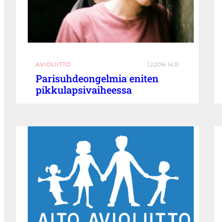
AVIOLIITTO
1.2.2016 14:31
Parisuhdeongelmia eniten
pikkulapsivaiheessa