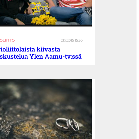
OLIITTO
21.7.2015 15:30
ioliittolaista kiivasta
skustelua Ylen Aamu-tv:ssä