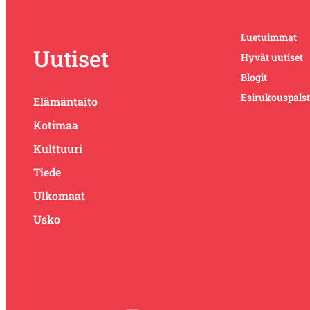
Luetuimmat
Uutiset
Hyvät uutiset
Blogit
Esirukouspals
Elämäntaito
Kotimaa
Kulttuuri
Tiede
Ulkomaat
Usko