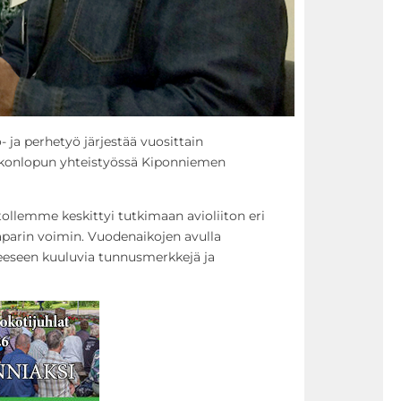
 ja perhetyö järjestää vuosittain
iikonlopun yhteistyössä Kiponniemen
tollemme keskittyi tutkimaan avioliiton eri
japarin voimin. Vuodenaikojen avulla
eeseen kuuluvia tunnusmerkkejä ja