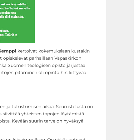
Kemppi
kertoivat kokemuksiaan kustakin
t opiskelevat parhaillaan Vapaakirkon
nka Suomen teologisen opisto järjestää
jen pitäminen oli opintoihin liittyvää
n ja tutustumisen aikaa. Seurustelusta on
 siivittää yhteisten tapojen löytämistä.
toista. Kevään suurin tarve on hyväksyä
mä on kiivaimmillaan. On ehkä syntynyt