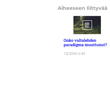
Aiheeseen liittyvää
Onko valtalehden
paradigma muuttunut?
7.8.2026 11:42