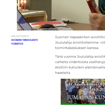
KIRJOITTANUT
Suomen Vapaakirkon avioliitto-
SUOMEN VIIKKOLEHTI
Joululahja avioliitollemme -v
TOIMITUS
toimintakeskuksen kanssa.
Tänä vuonna Joululahja aviolii
vaiheita viidentoista osallistu
etsittiin kuhunkin elämänvaih
haasteita.