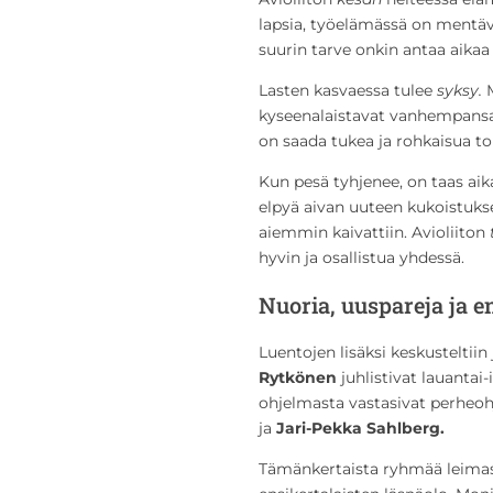
lapsia, työelämässä on mentävä
suurin tarve onkin antaa aikaa 
Lasten kasvaessa tulee
syksy.
M
kyseenalaistavat vanhempansa 
on saada tukea ja rohkaisua toi
Kun pesä tyhjenee, on taas aik
elpyä aivan uuteen kukoistukse
aiemmin kaivattiin. Avioliiton
hyvin ja osallistua yhdessä.
Nuoria, uuspareja ja en
Luentojen lisäksi keskusteltiin 
Rytkönen
juhlistivat lauantai-
ohjelmasta vastasivat perheoh
ja
Jari-Pekka Sahlberg.
Tämänkertaista ryhmää leimasi