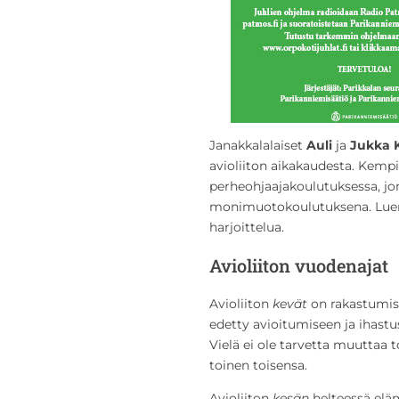
Janakkalalaiset
Auli
ja
Jukka 
avioliiton aikakaudesta. Kempi
perheohjaajakoulutuksessa, jo
monimuotokoulutuksena. Luento
harjoittelua.
Avioliiton vuodenajat
Avioliiton
kevät
on rakastumise
edetty avioitumiseen ja ihastus
Vielä ei ole tarvetta muuttaa 
toinen toisensa.
Avioliiton
kesän
helteessä elä