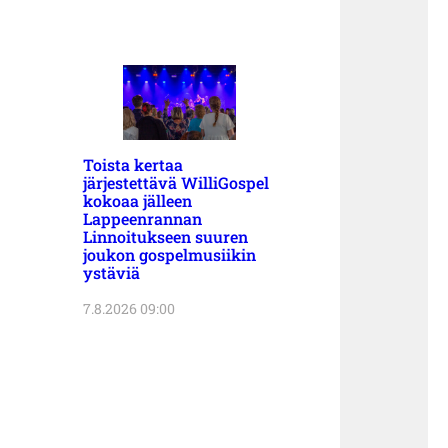
Toista kertaa
järjestettävä WilliGospel
kokoaa jälleen
Lappeenrannan
Linnoitukseen suuren
joukon gospelmusiikin
ystäviä
7.8.2026 09:00