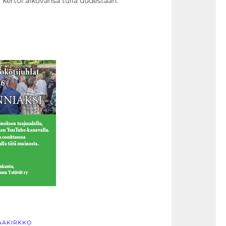
i kertoi aikovansa tulla uudestaan.
AAKIRKKO