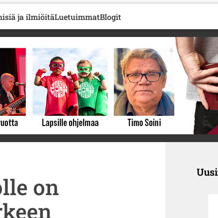
isiä ja ilmiöitä
Luetuimmat
Blogit
Uus
olle on
rkeen