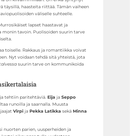
 täysillä, haasteita riittää. Tämän vaiheen
aviopuolisoiden väliselle suhteelle.
urrosikäiset lapset haastavat ja
monin tavoin. Puolisoiden suurin tarve
selta.
aa toiselle. Rakkaus ja romantiikka voivat
en. Nyt voidaan tehdä sitä yhteistä, jota
talvessa
suurin tarve on kommunikoida
sikertalaisia
ja tehtiin paritehtäviä.
Eija
ja
Seppo
iltaa runoilla ja saarnalla. Muusta
jaajat
Virpi
ja
Pekka Latikka
sekä
Minna
 nuorten parien, uusperheiden ja