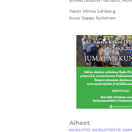
ensikertalaisten läsnäolo. Mon
Teksti: Minna Sahlberg
Kuva: Seppo Rytkönen
Aiheet
AVIOLIITTO
, 
AVIOLIITTOTYÖ
, 
VAP