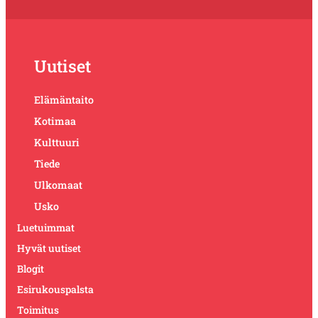
Uutiset
Elämäntaito
Kotimaa
Kulttuuri
Tiede
Ulkomaat
Usko
Luetuimmat
Hyvät uutiset
Blogit
Esirukouspalsta
Toimitus