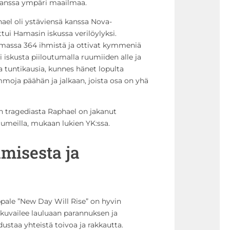
 kanssa ympäri maailmaa.
ael oli ystäviensä kanssa Nova-
ttui Hamasin iskussa verilöylyksi.
umassa 364 ihmistä ja ottivat kymmeniä
i iskusta piiloutumalla ruumiiden alle ja
tuntikausia, kunnes hänet lopulta
ammoja päähän ja jalkaan, joista osa on yhä
n tragediasta Raphael on jakanut
orumeilla, mukaan lukien YK:ssa.
misesta ja
ppale ”New Day Will Rise” on hyvin
 kuvailee lauluaan parannuksen ja
ustaa yhteistä toivoa ja rakkautta.