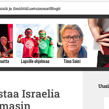
isiä ja ilmiöitä
Luetuimmat
Blogit
Uus
taa Israelia
amasin