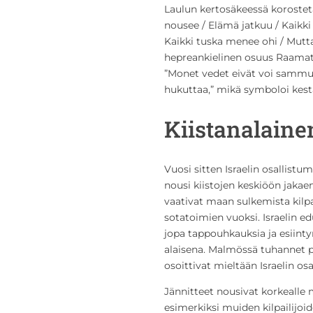
Laulun kertosäkeessä korosteta
nousee / Elämä jatkuu / Kaikki 
Kaikki tuska menee ohi / Mu
hepreankielinen osuus Raamatu
”Monet vedet eivät voi sammutt
hukuttaa,” mikä symboloi kest
Kiistanalaine
Vuosi sitten Israelin osallist
nousi kiistojen keskiöön jakaen
vaativat maan sulkemista kilpai
sotatoimien vuoksi. Israelin ed
jopa tappouhkauksia ja esiint
alaisena. Malmössä tuhannet pa
osoittivat mieltään Israelin os
Jännitteet nousivat korkealle m
esimerkiksi muiden kilpailijoi