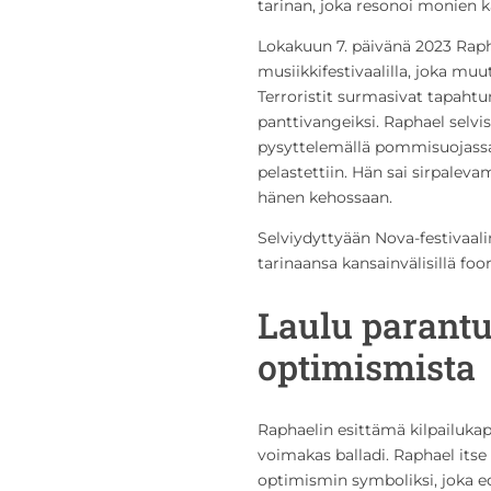
tarinan, joka resonoi monien
Lokakuun 7. päivänä 2023 Raph
musiikkifestivaalilla, joka muu
Terroristit surmasivat tapaht
panttivangeiksi. Raphael selvis
pysyttelemällä pommisuojassa 
pelastettiin. Hän sai sirpalev
hänen kehossaan.
Selviydyttyään Nova-festivaali
tarinaansa kansainvälisillä fo
Laulu parantu
optimismista
Raphaelin esittämä kilpailuka
voimakas balladi. Raphael itse
optimismin symboliksi, joka ed