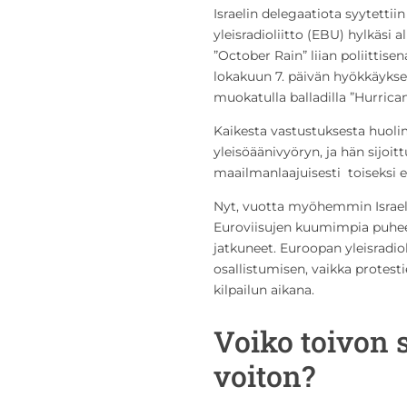
Israelin delegaatiota syytettii
yleisradioliitto (EBU) hylkäsi 
”October Rain” liian poliittise
lokakuun 7. päivän hyökkäykseen
muokatulla balladilla ”Hurrican
Kaikesta vastustuksesta huolim
yleisöäänivyöryn, ja hän sijoit
maailmanlaajuisesti toiseksi e
Nyt, vuotta myöhemmin Israel 
Euroviisujen kuumimpia puheen
jatkuneet. Euroopan yleisradio
osallistumisen, vaikka protest
kilpailun aikana.
Voiko toivon
voiton?