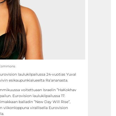
ia Commons
urovision laulukilpailussa 24-vuotias Yuval
vivin esikaupunkialueelta Ra’ananasta.
tammikuussa voitettuaan Israelin ”HaKokhav
ailun. Eurovision laulukilpailussa 17.
imakkaan balladin ”New Day Will Rise”,
in viikonloppuna virallisella Eurovision
la.