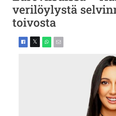
verilöylystä selvin
toivosta