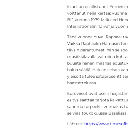
Israel on osallistunut Eurovisi
voittanut neljä kertaa: vuonna
Bi”, vuonna 1979 Milk and Hon
Internationalin ”Diva” ja vuon
Tänä vuonna Yuval Raphael tavoit
Vaikka Raphaelin Hamasin terro
täysin parantuneet, hän seiso
musiikkilavalla valmiina koht
buuata hänen maansa edustukse
halua sääliä. Haluan seisoa va
yleisöltä tulee sataprosenttise
haastattelussa.
Euroviisut ovat usein heijasta
esitys saattaa tarjota kaivattu
sanoma tarpeeksi voimakas tuo
selviää toukokuussa Baselissa 
Lähteet:
https://www.timesofisr