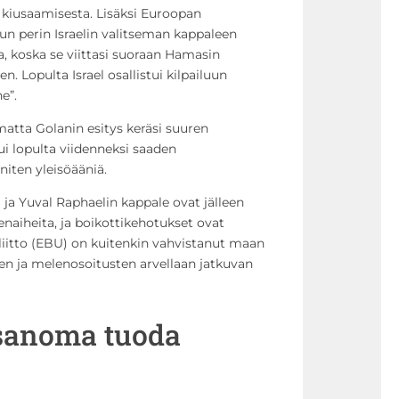
n kiusaamisesta. Lisäksi Euroopan
alun perin Israelin valitseman kappaleen
na, koska se viittasi suoraan Hamasin
. Lopulta Israel osallistui kilpailuun
e”.
atta Golanin esitys keräsi suuren
tui lopulta viidenneksi saaden
niten yleisöääniä.
ja Yuval Raphaelin kappale ovat jälleen
aiheita, ja boikottikehotukset ovat
liitto (EBU) on kuitenkin vahvistanut maan
ien ja melenosoitusten arvellaan jatkuvan
 sanoma tuoda