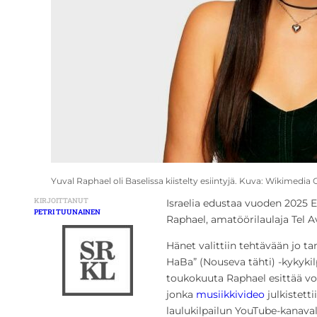
Yuval Raphael oli Baselissa kiistelty esiintyjä. Kuva: Wikimed
KIRJOITTANUT
Israelia edustaa vuoden 2025 E
PETRI TUUNAINEN
Raphael, amatöörilaulaja Tel A
Hänet valittiin tehtävään jo 
HaBa” (Nouseva tähti) -kykykilp
toukokuuta Raphael esittää vo
jonka
musiikkivideo
julkistetti
laulukilpailun YouTube-kanaval