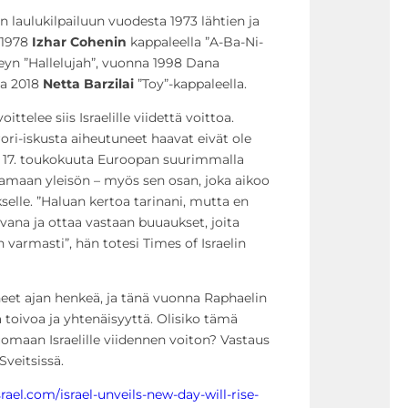
on laulukilpailuun vuodesta 1973 lähtien ja
 1978
Izhar Cohenin
kappaleella ”A-Ba-Ni-
eyn ”Hallelujah”, vuonna 1998 Dana
na 2018
Netta Barzilai
”Toy”-kappaleella.
telee siis Israelille viidettä voittoa.
ri-iskusta aiheutuneet haavat eivät ole
o 17. toukokuuta Euroopan suurimmalla
aamaan yleisön – myös sen osan, joka aikoo
lle. ”Haluan kertoa tarinani, mutta en
hvana ja ottaa vastaan buuaukset, joita
n varmasti”, hän totesi Times of Israelin
neet ajan henkeä, ja tänä vuonna Raphaelin
a toivoa ja yhtenäisyyttä. Olisiko tämä
maan Israelille viidennen voiton? Vastaus
Sveitsissä.
ael.com/israel-unveils-new-day-will-rise-