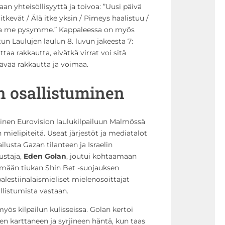
an yhteisöllisyyttä ja toivoa: ”Uusi päivä
itkevät / Älä itke yksin / Pimeys haalistuu /
tta me pysymme.” Kappaleessa on myös
n Laulujen laulun 8. luvun jakeesta 7:
aa rakkautta, eivätkä virrat voi sitä
ävää rakkautta ja voimaa.
n osallistuminen
uminen Eurovision laulukilpailuun Malmössä
 mielipiteitä. Useat järjestöt ja mediatalot
lusta Gazan tilanteen ja Israelin
ustaja,
Eden Golan
, joutui kohtaamaan
ymään tiukan Shin Bet -suojauksen
lestiinalaismieliset mielenosoittajat
allistumista vastaan.
yös kilpailun kulisseissa. Golan kertoi
den karttaneen ja syrjineen häntä, kun taas