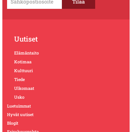
Uutiset
Elämäntaito
Kotimaa
Kulttuuri
Tiede
Ulkomaat
Usko
Luetuimmat
Hyvät uutiset
Blogit
Esirukouspalsta