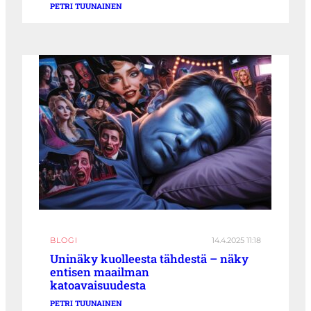
PETRI TUUNAINEN
BLOGI
14.4.2025 11:18
Uninäky kuolleesta tähdestä – näky
entisen maailman
katoavaisuudesta
PETRI TUUNAINEN