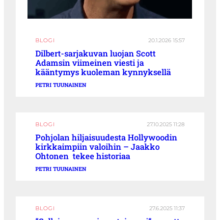
BLOGI
20.1.2026 15:57
Dilbert-sarjakuvan luojan Scott
Adamsin viimeinen viesti ja
kääntymys kuoleman kynnyksellä
PETRI TUUNAINEN
BLOGI
27.10.2025 11:28
Pohjolan hiljaisuudesta Hollywoodin
kirkkaimpiin valoihin – Jaakko
Ohtonen tekee historiaa
PETRI TUUNAINEN
BLOGI
27.6.2025 11:37