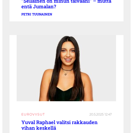
”Sellainen on minun taivaani” – mutta
entä Jumalan?
PETRI TUUNAINEN
EUROVIISUT
20.5.2025 12:47
Yuval Raphael valitsi rakkauden
vihan keskellä