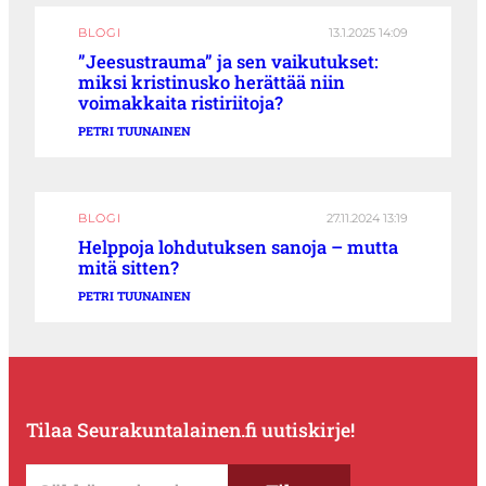
BLOGI
13.1.2025 14:09
”Jeesustrauma” ja sen vaikutukset:
miksi kristinusko herättää niin
voimakkaita ristiriitoja?
PETRI TUUNAINEN
BLOGI
27.11.2024 13:19
Helppoja lohdutuksen sanoja – mutta
mitä sitten?
PETRI TUUNAINEN
Tilaa Seurakuntalainen.fi uutiskirje!