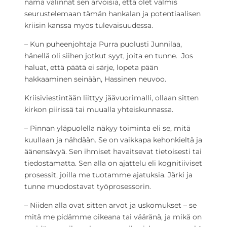
nämä valinnat sen arvoisia, että olet valmis
seurustelemaan tämän hankalan ja potentiaalisen
kriisin kanssa myös tulevaisuudessa.
– Kun puheenjohtaja Purra puolusti Junnilaa,
hänellä oli siihen jotkut syyt, joita en tunne. Jos
haluat, että päätä ei särje, lopeta pään
hakkaaminen seinään, Hassinen neuvoo.
Kriisiviestintään liittyy jäävuorimalli, ollaan sitten
kirkon piirissä tai muualla yhteiskunnassa.
– Pinnan yläpuolella näkyy toiminta eli se, mitä
kuullaan ja nähdään. Se on vaikkapa kehonkieltä ja
äänensävyä. Sen ihmiset havaitsevat tietoisesti tai
tiedostamatta. Sen alla on ajattelu eli kognitiiviset
prosessit, joilla me tuotamme ajatuksia. Järki ja
tunne muodostavat työprosessorin.
– Niiden alla ovat sitten arvot ja uskomukset – se
mitä me pidämme oikeana tai vääränä, ja mikä on