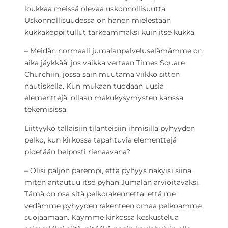
loukkaa meissä olevaa uskonnollisuutta.
Uskonnollisuudessa on hänen mielestään
kukkakeppi tullut tärkeämmäksi kuin itse kukka.
– Meidän normaali jumalanpalveluselämämme on
aika jäykkää, jos vaikka vertaan Times Square
Churchiin, jossa sain muutama viikko sitten
nautiskella. Kun mukaan tuodaan uusia
elementtejä, ollaan makukysymysten kanssa
tekemisissä.
Liittyykö tällaisiin tilanteisiin ihmisillä pyhyyden
pelko, kun kirkossa tapahtuvia elementtejä
pidetään helposti rienaavana?
– Olisi paljon parempi, että pyhyys näkyisi siinä,
miten antautuu itse pyhän Jumalan arvioitavaksi.
Tämä on osa sitä pelkorakennetta, että me
vedämme pyhyyden rakenteen omaa pelkoamme
suojaamaan. Käymme kirkossa keskustelua