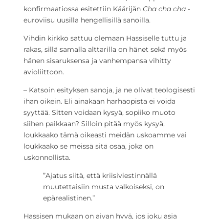
konfirmaatiossa esitettiin Käärijän
Cha cha cha
-
euroviisu uusilla hengellisillä sanoilla.
Vihdin kirkko sattuu olemaan Hassiselle tuttu ja
rakas, sillä samalla alttarilla on hänet sekä myös
hänen sisaruksensa ja vanhempansa vihitty
avioliittoon.
– Katsoin esityksen sanoja, ja ne olivat teologisesti
ihan oikein. Eli ainakaan harhaopista ei voida
syyttää. Sitten voidaan kysyä, sopiiko muoto
siihen paikkaan? Silloin pitää myös kysyä,
loukkaako tämä oikeasti meidän uskoamme vai
loukkaako se meissä sitä osaa, joka on
uskonnollista.
”Ajatus siitä, että kriisiviestinnällä
muutettaisiin musta valkoiseksi, on
epärealistinen.”
Hassisen mukaan on aivan hyvä, jos joku asia