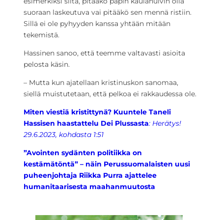
esimerkiksi siitä, pitääkö papin kaulahuivin olla
suoraan laskeutuva vai pitääkö sen mennä ristiin.
Sillä ei ole pyhyyden kanssa yhtään mitään
tekemistä.
Hassinen sanoo, että teemme valtavasti asioita
pelosta käsin.
– Mutta kun ajatellaan kristinuskon sanomaa,
siellä muistutetaan, että pelkoa ei rakkaudessa ole.
Miten viestiä kristittynä? Kuuntele Taneli
Hassisen haastattelu Dei Plussasta
:
Herätys!
29.6.2023, kohdasta 1:51
”Avointen sydänten politiikka on
kestämätöntä” – näin Perussuomalaisten uusi
puheenjohtaja Riikka Purra ajattelee
humanitaarisesta maahanmuutosta