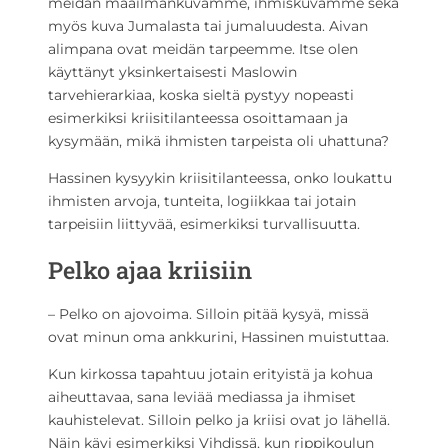
meidän maailmankuvamme, ihmiskuvamme sekä
myös kuva Jumalasta tai jumaluudesta. Aivan
alimpana ovat meidän tarpeemme. Itse olen
käyttänyt yksinkertaisesti Maslowin
tarvehierarkiaa, koska sieltä pystyy nopeasti
esimerkiksi kriisitilanteessa osoittamaan ja
kysymään, mikä ihmisten tarpeista oli uhattuna?
Hassinen kysyykin kriisitilanteessa, onko loukattu
ihmisten arvoja, tunteita, logiikkaa tai jotain
tarpeisiin liittyvää, esimerkiksi turvallisuutta.
Pelko ajaa kriisiin
– Pelko on ajovoima. Silloin pitää kysyä, missä
ovat minun oma ankkurini, Hassinen muistuttaa.
Kun kirkossa tapahtuu jotain erityistä ja kohua
aiheuttavaa, sana leviää mediassa ja ihmiset
kauhistelevat. Silloin pelko ja kriisi ovat jo lähellä.
Näin kävi esimerkiksi Vihdissä, kun rippikoulun