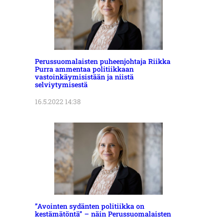
Perussuomalaisten puheenjohtaja Riikka
Purra ammentaa politiikkaan
vastoinkäymisistään ja niistä
selviytymisestä
16.5.2022 14:38
”Avointen sydänten politiikka on
kestämätöntä” – näin Perussuomalaisten