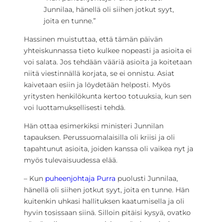
Junnilaa, hänellä oli siihen jotkut syyt,
joita en tunne.”
Hassinen muistuttaa, että tämän päivän
yhteiskunnassa tieto kulkee nopeasti ja asioita ei
voi salata. Jos tehdään vääriä asioita ja koitetaan
niitä viestinnällä korjata, se ei onnistu. Asiat
kaivetaan esiin ja löydetään helposti. Myös
yritysten henkilökunta kertoo totuuksia, kun sen
voi luottamuksellisesti tehdä.
Hän ottaa esimerkiksi ministeri Junnilan
tapauksen. Perussuomalaisilla oli kriisi ja oli
tapahtunut asioita, joiden kanssa oli vaikea nyt ja
myös tulevaisuudessa elää.
– Kun
puheenjohtaja Purra
puolusti Junnilaa,
hänellä oli siihen jotkut syyt, joita en tunne. Hän
kuitenkin uhkasi hallituksen kaatumisella ja oli
hyvin tosissaan siinä. Silloin pitäisi kysyä, ovatko