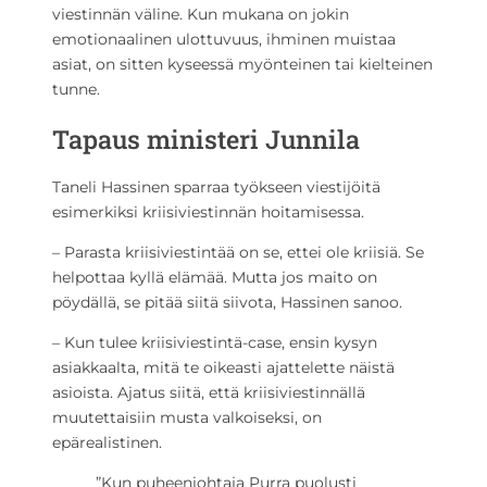
viestinnän väline. Kun mukana on jokin
emotionaalinen ulottuvuus, ihminen muistaa
asiat, on sitten kyseessä myönteinen tai kielteinen
tunne.
Tapaus ministeri Junnila
Taneli Hassinen sparraa työkseen viestijöitä
esimerkiksi kriisiviestinnän hoitamisessa.
– Parasta kriisiviestintää on se, ettei ole kriisiä. Se
helpottaa kyllä elämää. Mutta jos maito on
pöydällä, se pitää siitä siivota, Hassinen sanoo.
– Kun tulee kriisiviestintä-case, ensin kysyn
asiakkaalta, mitä te oikeasti ajattelette näistä
asioista. Ajatus siitä, että kriisiviestinnällä
muutettaisiin musta valkoiseksi, on
epärealistinen.
”Kun puheenjohtaja Purra puolusti