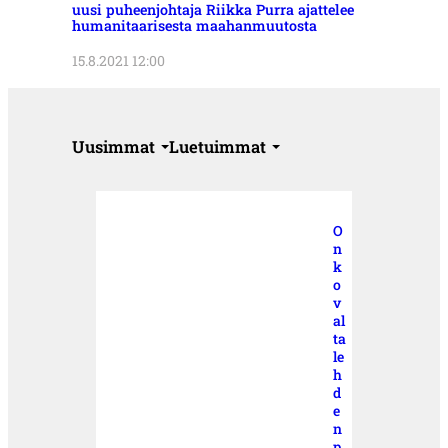
uusi puheenjohtaja Riikka Purra ajattelee
humanitaarisesta maahanmuutosta
15.8.2021 12:00
Uusimmat
Luetuimmat
O
n
k
o
v
al
ta
le
h
d
e
n
p