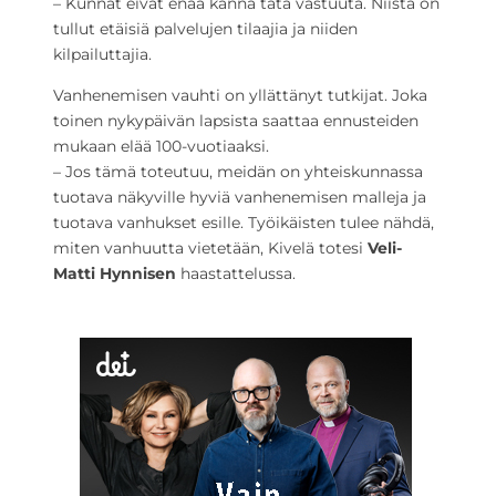
– Kunnat eivät enää kanna tätä vastuuta. Niistä on
tullut etäisiä palvelujen tilaajia ja niiden
kilpailuttajia.
Vanhenemisen vauhti on yllättänyt tutkijat. Joka
toinen nykypäivän lapsista saattaa ennusteiden
mukaan elää 100-vuotiaaksi.
– Jos tämä toteutuu, meidän on yhteiskunnassa
tuotava näkyville hyviä vanhenemisen malleja ja
tuotava vanhukset esille. Työikäisten tulee nähdä,
miten vanhuutta vietetään, Kivelä totesi
Veli-
Matti Hynnisen
haastattelussa.