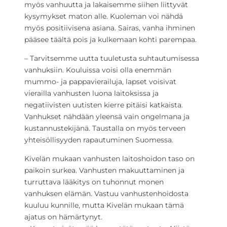
myös vanhuutta ja lakaisemme siihen liittyvät
kysymykset maton alle. Kuoleman voi nähdä
myös positiivisena asiana. Sairas, vanha ihminen
pääsee täältä pois ja kulkemaan kohti parempaa.
– Tarvitsemme uutta tuuletusta suhtautumisessa
vanhuksiin. Kouluissa voisi olla enemmän
mummo- ja pappavierailuja, lapset voisivat
vierailla vanhusten luona laitoksissa ja
negatiivisten uutisten kierre pitäisi katkaista.
Vanhukset nähdään yleensä vain ongelmana ja
kustannustekijänä. Taustalla on myös terveen
yhteisöllisyyden rapautuminen Suomessa.
Kivelän mukaan vanhusten laitoshoidon taso on
paikoin surkea. Vanhusten makuuttaminen ja
turruttava lääkitys on tuhonnut monen
vanhuksen elämän. Vastuu vanhustenhoidosta
kuuluu kunnille, mutta Kivelän mukaan tämä
ajatus on hämärtynyt.