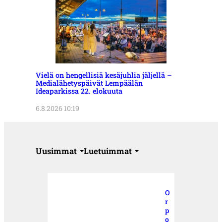
Vielä on hengellisiä kesäjuhlia jäljellä –
Medialähetyspäivät Lempäälän
Ideaparkissa 22. elokuuta
6.8.2026 10:19
Uusimmat
Luetuimmat
O
r
p
o