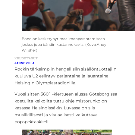
Bono on keskittynyt maailmanparantamiseen
joskus jopa bändin kustannuksella. (Kuva:Andy
Willsher)
KIRJOITTANUT
JANNE VILLA
Rockin tärkeimpiin hengellisiin sisällöntuottajiin
kuuluva U2 esiintyy perjantaina ja lauantaina
Helsingin Olympiastadionilla.
Vuosi sitten 360˚ -kiertueen alussa Göteborgissa
koetuilta keikoilta tuttu ohjelmistorunko on
kasassa Helsingissäkin. Luvassa on siis
musiikillisesti ja visuaalisesti vaikuttava
popspektaakkeli.