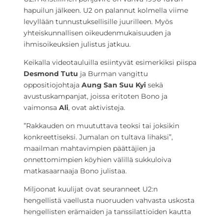
hapuilun jälkeen. U2 on palannut kolmella viime
levyllään tunnustuksellisille juurilleen. Myös
yhteiskunnallisen oikeudenmukaisuuden ja
ihmisoikeuksien julistus jatkuu.
Keikalla videotauluilla esiintyvät esimerkiksi piispa
Desmond Tutu
ja Burman vangittu
oppositiojohtaja
Aung San Suu Kyi
sekä
avustuskampanjat, joissa eritoten Bono ja
vaimonsa
Ali
, ovat aktivisteja.
”Rakkauden on muututtava teoksi tai joksikin
konkreettiseksi. Jumalan on tultava lihaksi”,
maailman mahtavimpien päättäjien ja
onnettomimpien köyhien välillä sukkuloiva
matkasaarnaaja Bono julistaa.
Miljoonat kuulijat ovat seuranneet U2:n
hengellistä vaellusta nuoruuden vahvasta uskosta
hengellisten erämaiden ja tanssilattioiden kautta