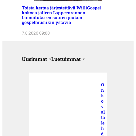
Toista kertaa järjestettävä WilliGospel
kokoaa jälleen Lappeenrannan
Linnoitukseen suuren joukon
gospelmusiikin ystäviä
7.8.2026 09:00
Uusimmat
Luetuimmat
O
n
k
o
v
al
ta
le
h
d