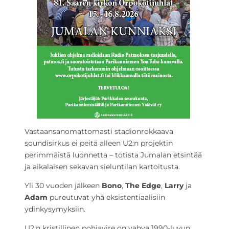
Vastaansanomattomasti stadionrokkaava
soundisirkus ei peitä alleen U2:n projektin
perimmäistä luonnetta – totista Jumalan etsintää
ja aikalaisen sekavan sieluntilan kartoitusta.
Yli 30 vuoden jälkeen
Bono
,
The Edge
,
Larry
ja
Adam
pureutuvat yhä eksistentiaalisiin
ydinkysymyksiin.
U2:n kristillinen pohjavire on vahva 1990-luvun