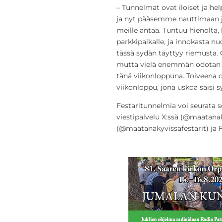
– Tunnelmat ovat iloiset ja he
ja nyt pääsemme nauttimaan ja
meille antaa. Tuntuu hienolta,
parkkipaikalle, ja innokasta nuo
tässä sydän täyttyy riemusta.
mutta vielä enemmän odotan s
tänä viikonloppuna. Toiveena o
viikonloppu, jona uskoa saisi s
Festaritunnelmia voi seurata 
viestipalvelu X:ssä (@maatanak
(@maatanakyvissafestarit) ja 