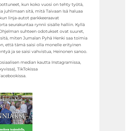
lpottuneet, kun koko vuosi on tehty työtä,
 juhlimaan sitä, mitä Taivaan Isä haluaa
 kun linja-autot parkkeeraavat
rta seurakuntaa rynnii sisälle halliin. Kyllä
 Ohjelman suhteen odotukset ovat suuret,
itä, miten Jumalan Pyhä Henki saa toimia
n, että tämä saisi olla monelle erityinen
yntyä ja se saisi vahvistua, Heinonen sanoo.
sosiaalisen median kautta Instagramissa,
yvissa), TikTokissa
Facebookissa.