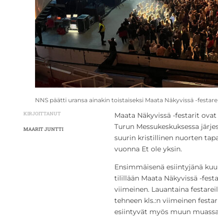
NNS päätti uransa ainakin toistaiseksi Maata Näkyvissä -festar
KIRJOITTANUT
Maata Näkyvissä -festarit ovat
Turun Messukeskuksessa järje
MAARIT JUNTTI
suurin kristillinen nuorten t
vuonna Et ole yksin.
Ensimmäisenä esiintyjänä kuult
tilillään Maata Näkyvissä -fest
viimeinen. Lauantaina festarei
tehneen kls.:n viimeinen festa
esiintyvät myös muun muassa