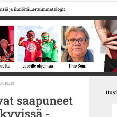
isiä ja ilmiöitä
Luetuimmat
Blogit
ty: 19:18)
Uus
vat saapuneet
kyvissä -