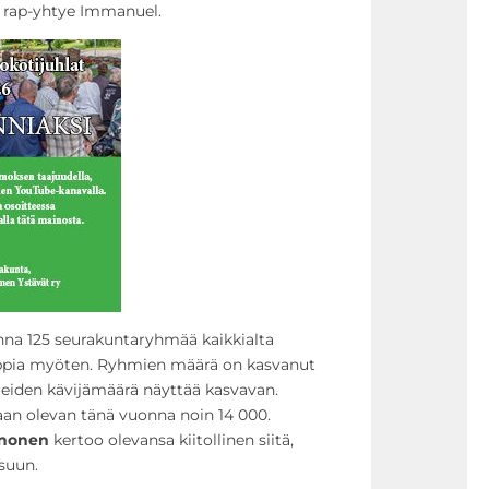
a rap-yhtye Immanuel.
onna 125 seurakuntaryhmää kaikkialta
ppia myöten. Ryhmien määrä on kasvanut
reiden kävijämäärä näyttää kasvavan.
an olevan tänä vuonna noin 14 000.
inonen
kertoo olevansa kiitollinen siitä,
suun.