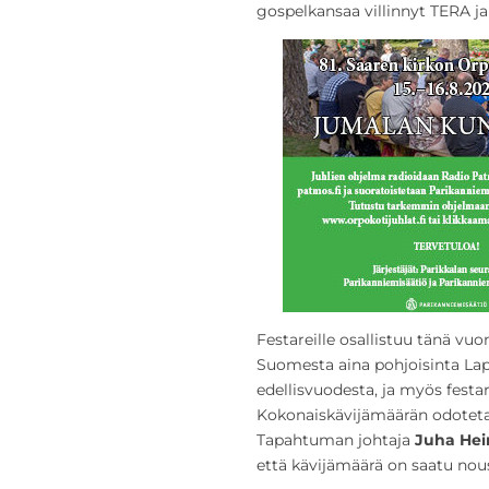
gospelkansaa villinnyt TERA j
Festareille osallistuu tänä vu
Suomesta aina pohjoisinta La
edellisvuodesta, ja myös festa
Kokonaiskävijämäärän odoteta
Tapahtuman johtaja
Juha He
että kävijämäärä on saatu nou