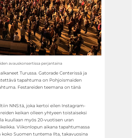
eiden avauskonsertissa perjantaina
 alkaneet Turussa. Gatorade Centerissä ja
stettävä tapahtuma on Pohjoismaiden
apahtuma. Festareiden teemana on tänä
iin NNS:tä, joka kertoi eilen Instagram-
areiden keikan olleen yhtyeen toistaiseksi
lla kuullaan myös 20-vuotisen uran
rikeikka. Viikonlopun aikana tapahtumassa
 koko Suomen tuntema Ilta, takavuosina