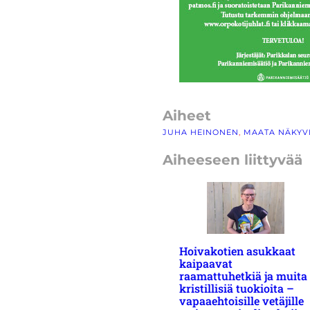
Aiheet
JUHA HEINONEN
, 
MAATA NÄKYVI
Aiheeseen liittyvää
Hoivakotien asukkaat
kaipaavat
raamattuhetkiä ja muita
kristillisiä tuokioita –
vapaaehtoisille vetäjille