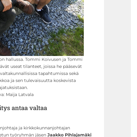
o on hallussa. Tommi Koivusen ja Tommi
ävät useat tilanteet, joissa he pääsevät
altakunnallisissa tapahtumissa sekä
kkoa ja sen tulevaisuutta koskevista
ajatuksistaan.
a: Maija Latvala
tys antaa valtaa
njohtaja ja kirkkokunnanjohtajan
stetun työryhmän jäsen
Jaakko Pihlajamäki