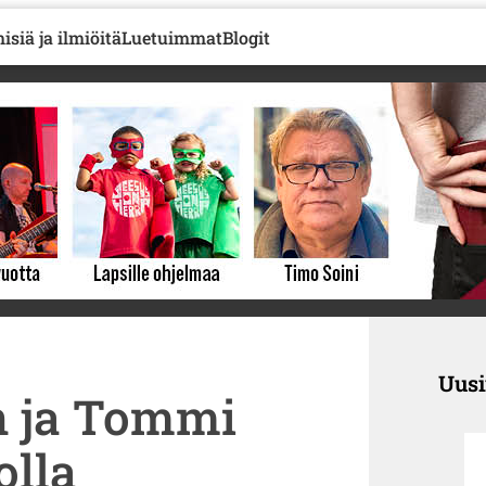
isiä ja ilmiöitä
Luetuimmat
Blogit
Uus
n ja Tommi
olla