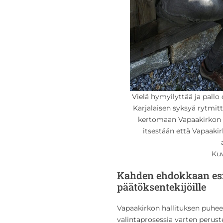
Vielä hymyilyttää ja pall
Karjalaisen syksyä rytmitt
kertomaan Vapaakirkon v
itsestään että Vapaakir
Kuv
Kahden ehdokkaan esi
päätöksentekijöille
Vapaakirkon hallituksen puhee
valintaprosessia varten peru