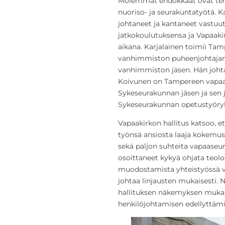
Molemmat ehdokkaat ovat tehn
nuoriso- ja seurakuntatyötä. Ka
johtaneet ja kantaneet vastuu
jatkokoulutuksensa ja Vapaaki
aikana. Karjalainen toimii T
vanhimmiston puheenjohtajana
vanhimmiston jäsen. Hän joh
Koivunen on Tampereen vapaa
Sykeseurakunnan jäsen ja sen j
Sykeseurakunnan opetustyör
Vapaakirkon hallitus katsoo, 
työnsä ansiosta laaja kokemus 
sekä paljon suhteita vapaaseur
osoittaneet kykyä ohjata teolo
muodostamista yhteistyössä va
johtaa linjausten mukaisesti. N
hallituksen näkemyksen mukaa
henkilöjohtamisen edellyttämiä