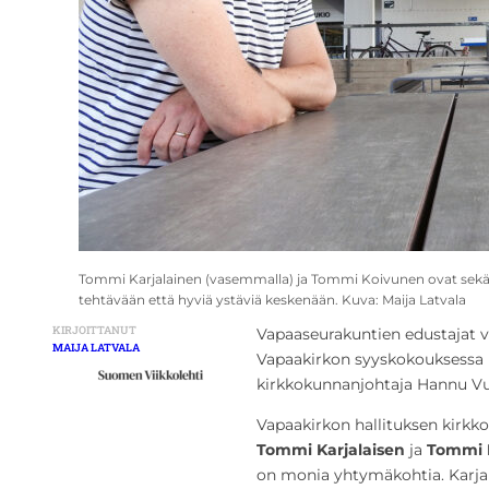
Tommi Karjalainen (vasemmalla) ja Tommi Koivunen ovat sekä
tehtävään että hyviä ystäviä keskenään. Kuva: Maija Latvala
KIRJOITTANUT
Vapaaseurakuntien edustajat v
MAIJA LATVALA
Vapaakirkon syyskokouksessa 
kirkkokunnanjohtaja Hannu Vuo
Vapaakirkon hallituksen kirkk
Tommi Karjalaisen
ja
Tommi 
on monia yhtymäkohtia. Karjala