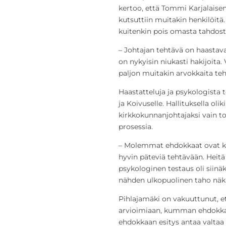
kertoo, että Tommi Karjalaisen
kutsuttiin muitakin henkilöitä.
kuitenkin pois omasta tahdost
– Johtajan tehtävä on haastava.
on nykyisin niukasti hakijoita.
paljon muitakin arvokkaita teh
Haastatteluja ja psykologista t
ja Koivuselle. Hallituksella oli
kirkkokunnanjohtajaksi vain to
prosessia.
– Molemmat ehdokkaat ovat ka
hyvin päteviä tehtävään. Heitä
psykologinen testaus oli siinä
nähden ulkopuolinen taho näk
Pihlajamäki on vakuuttunut, e
arvioimiaan, kumman ehdokkai
ehdokkaan esitys antaa valtaa s