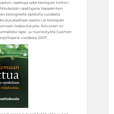
astori, opettaja sekä teologian tohtori.
ehtävässään opettajana Vapaakirkon
n teologisella opistolla vuodesta
oulutukseltaan pastori ja teologian
tamisen lisäkoulutusta. Koivunen on
unnallista lapsi- ja nuorisotyötä Suomen
njohtajana vuodesta 2007.