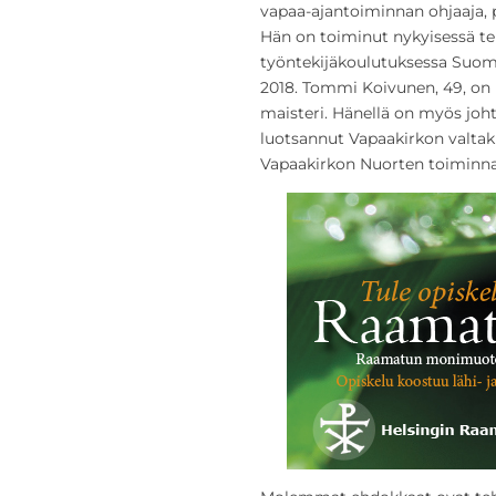
vapaa-ajantoiminnan ohjaaja, p
Hän on toiminut nykyisessä t
työntekijäkoulutuksessa Suome
2018.
Tommi Koivunen, 49, on k
maisteri. Hänellä on myös joh
luotsannut Vapaakirkon valtak
Vapaakirkon Nuorten toiminna