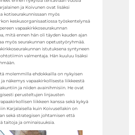
eet ennen nykyisiä tehtäviään vuosia
rjalainen ja Koivunen ovat lisäksi
ta kotiseurakunnissaan myös
rkon keskusorganisaatiossa työskentelynsä
ampereen vapaakirkkoseurakunnan
, mitä ennen hän oli täyden kauden ajan
taa myös seurakunnan opetustyöryhmää.
kirkkoseurakunnan istutuksena syntyneen
ohtotiimin valmentaja. Hän kuuluu lisäksi
yhmään.
että molemmilla ehdokkailla on nykyisen
ja näkemys vapaakirkollisesta liikkeestä
akuntiin ja niiden avainihmisiin. He ovat
gisesti perusteltujen linjausten
paakirkollisen liikkeen kanssa sekä kykyä
iin Karjalaisella kuin Koivusellakin on
n sekä strategisen johtamisen että
 taitoja ja ominaisuuksia.