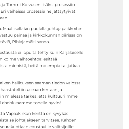
 ja Tommi Koivusen lisäksi prosessiin
 Eri vaiheissa prosessia he jättäytyivät
aan.
 Maallisellakin puolella johtajapaikkoihin
 Vastuu painaa ja kirkkokunnan piirissä on
täviä, Pihlajamäki sanoo.
estausta ei lopulta tehty kuin Karjalaiselle
kin kolme vaihtoehtoa: esittää
ista miehistä, heitä molempia tai jatkaa
iken hallituksen saaman tiedon valossa
 haastateltiin useaan kertaan ja
kin mielessä tärkeä, että kulttuuriimme
i ehdokkaamme todella hyvinä.
ttä Vapaakirkon kenttä on kyvykäs
sta se johtajakseen tarvitsee. Kahden
eurakuntiaan edustaville valitsijoille.