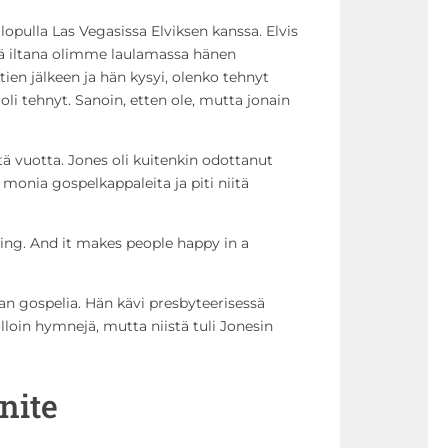
lopulla Las Vegasissa Elviksen kanssa. Elvis
nä iltana olimme laulamassa hänen
tien jälkeen ja hän kysyi, olenko tehnyt
oli tehnyt. Sanoin, etten ole, mutta jonain
ä vuotta. Jones oli kuitenkin odottanut
t monia gospelkappaleita ja piti niitä
sing. And it makes people happy in a
an gospelia. Hän kävi presbyteerisessä
uolloin hymnejä, mutta niistä tuli Jonesin
nite