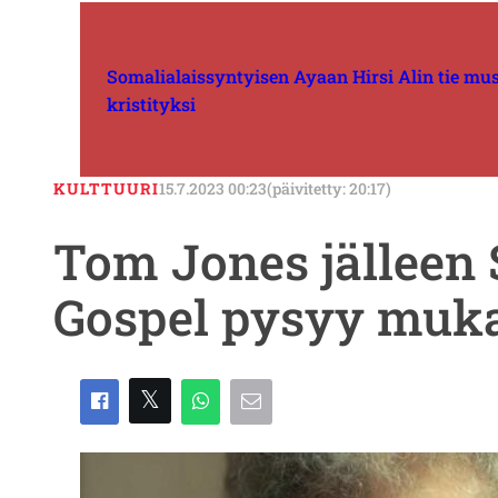
Somalialaissyntyisen Ayaan Hirsi Alin tie musli
kristityksi
KULTTUURI
15.7.2023 00:23
(päivitetty: 20:17)
Tom Jones jälleen
Gospel pysyy muk