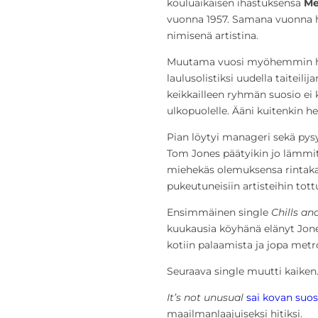
kouluaikaisen ihastuksensa
Me
vuonna 1957. Samana vuonna 
nimisenä artistina.
Muutama vuosi myöhemmin hän
laulusolistiksi uudella taiteil
keikkailleen ryhmän suosio ei
ulkopuolelle. Ääni kuitenkin he
Pian löytyi manageri sekä pysy
Tom Jones päätyikin jo lämmi
miehekäs olemuksensa rintakarv
pukeutuneisiin artisteihin tott
Ensimmäinen single
Chills an
kuukausia köyhänä elänyt Jones
kotiin palaamista ja jopa met
Seuraava single muutti kaiken
It’s not unusual
sai kovan suos
maailmanlaajuiseksi hitiksi.