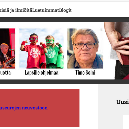
isiä ja ilmiöitä
Luetuimmat
Blogit
Uus
tuseurojen neuvostoon