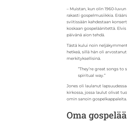
– Muistan, kun olin 1960-luvun 
rakasti gospelmusiikkia. Erää
sviitissään kahdestaan konsert
koskaan gospeläänitettä. Elvis 
päivänä aion tehdä.
Tästä kului noin neljäkymment
hetkeä, sillä hän oli arvostanu
merkityksellisinä.
”They’re great songs to 
spiritual way.”
Jones oli laulanut lapsuudessa
kirkossa, jossa laulut olivat t
omin sanoin gospelkappaleita.
Oma gospelää