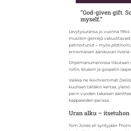
”God-given gift. So
myself.”
Levytysuransa jo vuonna 1964
musiikin genrejä vakuuttavasti 
patinoitunut – myös
platinoit
erinomaisen äänikuvan livenä 
Ohjelmanumeroissa liikutaan su
rollin, bluesin ja gospelin laaja
Vaikka ne ikivihreimmät
Delil
kuullaan tälläkin kertaa, yleis
parin vuoden takaisen äänitt
kappaleiden parissa.
Uran alku – itsetuhon 
Tom Jones eli syntyjään Tho