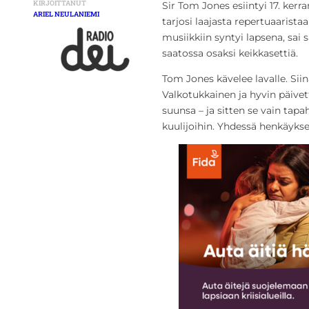
KIRJOITTANUT
Sir Tom Jones esiintyi 17. kerr
ARIEL NEULANIEMI
tarjosi laajasta repertuaarist
musiikkiin syntyi lapsena, sai s
saatossa osaksi keikkasettiä.
Tom Jones kävelee lavalle. Sii
Valkotukkainen ja hyvin päivet
suunsa – ja sitten se vain tap
kuulijoihin. Yhdessä henkäykse