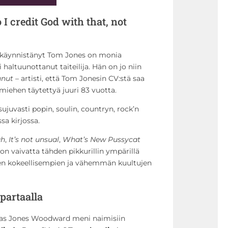
 I credit God with that, not
 käynnistänyt Tom Jones on monia
haltuunottanut taiteilija. Hän on jo niin
unut
– artisti, että Tom Jonesin CV:stä saa
miehen täytettyä juuri 83 vuotta.
juvasti popin, soulin, countryn, rock’n
ssa kirjossa.
ah
,
It’s not unsual
,
What’s New Pussycat
ö on vaivatta tähden pikkurillin ympärillä
een kokeellisempien ja vähemmän kuultujen
partaalla
mas Jones Woodward meni naimisiin