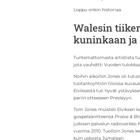
Loppu onkin historiaa.
Walesin tiike
kuninkaan ja 
Tuntemattomasta artistista tu
jota vauhditti Vuoden tulokka
Noihin aikoihin Jones oli tutu
tuotantoyhtiön tiloissa kuvau
Elviksestä tuli hyvät ystävykse
pariin otteeseen Presleyyn.
Tom Jones muisteli Elviksen 
gospeläänitteensä
Praise & B
julkisen palvelun radioverkko
vuonna 2010. Tuolloin Jones ke
kuin uskosta Jumalaan.