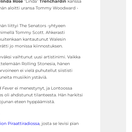
linda Rose
”Linda”
Trenchardin
kanssa
hän aloitti uransa Tommy Woodward -
 liittyi The Senators -yhtyeen
ijanimellä Tommy Scott. Ahkerasti
 kuitenkaan kantautunut Walesin
rätti jo monissa kiinnostuksen.
väksi vaihtunut uusi artistinimi. Vaikka
ttelemään Rolling Stonesia, hänen
oineen ei vielä puhutellut siististi
uneita musiikin ystäviä.
d Fever
ei menestynyt, ja Lontoossa
 oli ahdistunut tilanteesta. Hän harkitsi
rojunan eteen hyppäämistä.
.
ion Piraattiradiossa
, josta se levisi pian