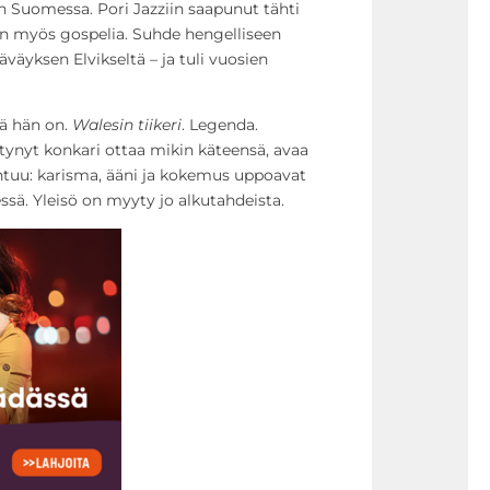
an Suomessa. Pori Jazziin saapunut tähti
aan myös gospelia. Suhde hengelliseen
äväyksen Elvikseltä – ja tuli vuosien
nä hän on.
Walesin tiikeri
. Legenda.
tynyt konkari ottaa mikin käteensä, avaa
ahtuu: karisma, ääni ja kokemus uppoavat
ssä. Yleisö on myyty jo alkutahdeista.