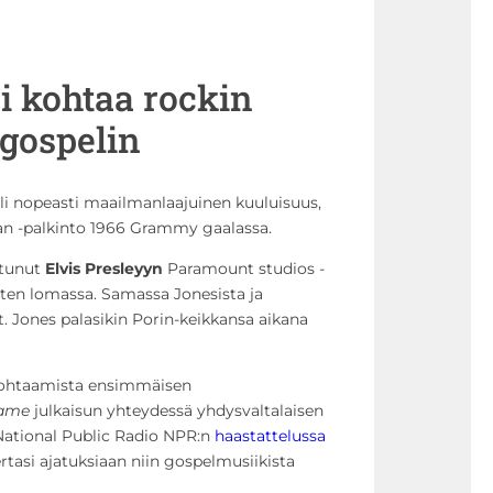
ri kohtaa rockin
gospelin
li nopeasti maailmanlaajuinen kuuluisuus,
an -palkinto 1966 Grammy gaalassa.
stunut
Elvis Presleyyn
Paramount studios -
sten lomassa. Samassa Jonesista ja
t. Jones palasikin Porin-keikkansa aikana
kohtaamista ensimmäisen
lame
julkaisun yhteydessä yhdysvaltalaisen
 National Public Radio NPR:n
haastattelussa
rtasi ajatuksiaan niin gospelmusiikista