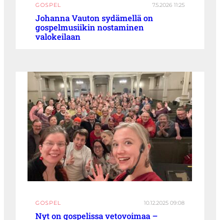
GOSPEL
7.5.2026 11:25
Johanna Vauton sydämellä on
gospelmusiikin nostaminen
valokeilaan
GOSPEL
10.12.2025 09:08
Nyt on gospelissa vetovoimaa –