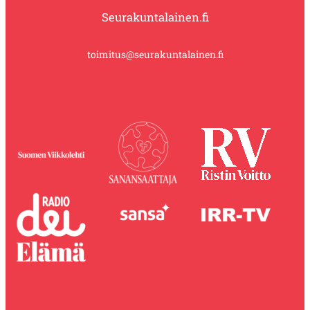
Seurakuntalainen.fi
toimitus@seurakuntalainen.fi