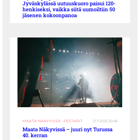
Jyväskylässä uutuuskuoro paisui 120-
henkiseksi, vaikka siitä uumoiltiin 50
jäsenen kokoonpanoa
MAATA NÄKYVISSÄ -FESTARIT
21.11.2025 20:48
Maata Näkyvissä – juuri nyt Turussa
40. kerran