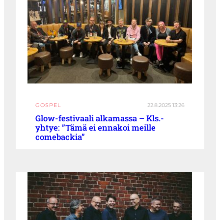
GOSPEL
22.8.2025 13:26
Glow-festivaali alkamassa – Kls.-
yhtye: ”Tämä ei ennakoi meille
comebackia”