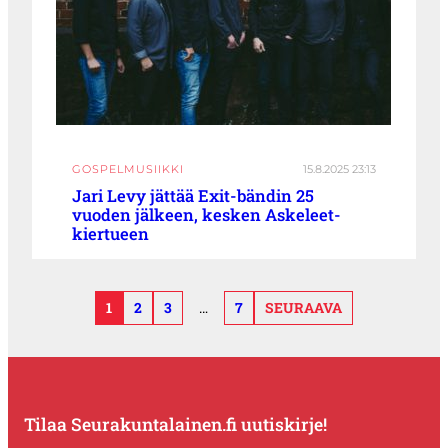
GOSPELMUSIIKKI
15.8.2025 23:13
Jari Levy jättää Exit-bändin 25
vuoden jälkeen, kesken Askeleet-
kiertueen
1
2
3
…
7
SEURAAVA
Tilaa Seurakuntalainen.fi uutiskirje!