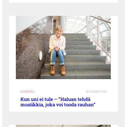
GOSPEL
13.11.2025 11:40
Kun uni ei tule – ”Haluan tehdä
musiikkia, joka voi tuoda rauhan”