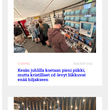
GOSPEL
26.8.2025 13:42
Kesän juhlilla koetaan pieni piikki,
mutta kristilliset cd-levyt liikkuvat
enää hiljakseen