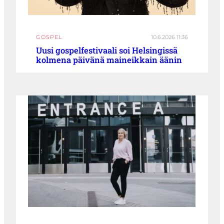
GOSPEL
10.6.2026 11:36
Uusi gospelfestivaali soi Helsingissä
kolmena päivänä maineikkain äänin