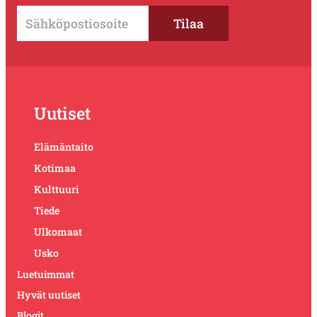
Uutiset
Elämäntaito
Kotimaa
Kulttuuri
Tiede
Ulkomaat
Usko
Luetuimmat
Hyvät uutiset
Blogit