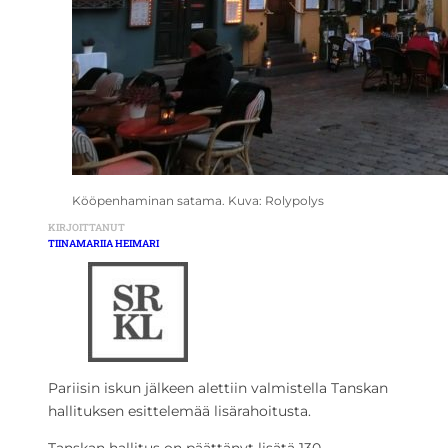
Kööpenhaminan satama. Kuva: Rolypolys
KIRJOITTANUT
TIINAMARIIA HEIMARI
Pariisin iskun jälkeen alettiin valmistella Tanskan
hallituksen esittelemää lisärahoitusta.