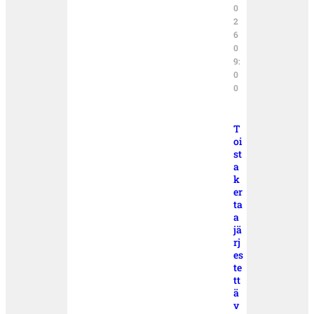
0
2
6
0
9:
0
0
T
oi
st
a
k
er
ta
a
jä
rj
es
te
tt
ä
v