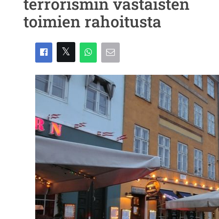
terrorismin vastaisten
toimien rahoitusta