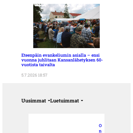
Eteenpäin evankeliumin asialla – ensi
vuonna juhlitaan Kansanlähetyksen 60-
vuotista taivalta
5.7.2026 18:57
Uusimmat
Luetuimmat
O
n