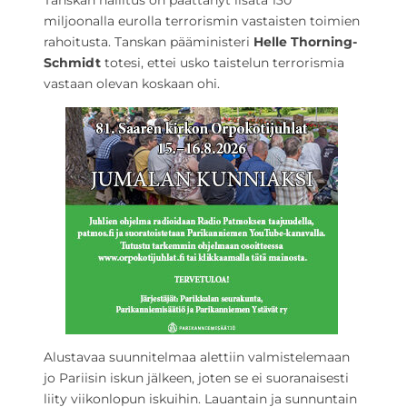
Tanskan hallitus on päättänyt lisätä 130
miljoonalla eurolla terrorismin vastaisten toimien
rahoitusta. Tanskan pääministeri
Helle
Thorning-
Schmidt
totesi, ettei usko taistelun terrorismia
vastaan olevan koskaan ohi.
Alustavaa suunnitelmaa alettiin valmistelemaan
jo Pariisin iskun jälkeen, joten se ei suoranaisesti
liity viikonlopun iskuihin. Lauantain ja sunnuntain