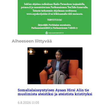
Aiheeseen liittyvää
Somalialaissyntyisen Ayaan Hirsi Alin tie
muslimista ateistiksi ja ateistista kristityksi
6.8.2026 11:05