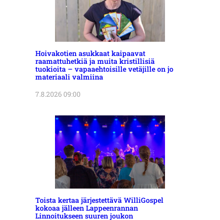
Hoivakotien asukkaat kaipaavat
raamattuhetkiä ja muita kristillisiä
tuokioita – vapaaehtoisille vetäjille on jo
materiaali valmiina
7.8.2026 09:00
Toista kertaa järjestettävä WilliGospel
kokoaa jälleen Lappeenrannan
Linnoitukseen suuren joukon