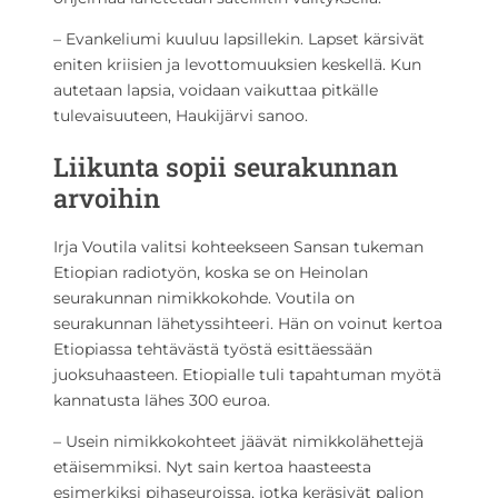
– Evankeliumi kuuluu lapsillekin. Lapset kärsivät
eniten kriisien ja levottomuuksien keskellä. Kun
autetaan lapsia, voidaan vaikuttaa pitkälle
tulevaisuuteen, Haukijärvi sanoo.
Liikunta sopii seurakunnan
arvoihin
Irja Voutila valitsi kohteekseen Sansan tukeman
Etiopian radiotyön, koska se on Heinolan
seurakunnan nimikkokohde. Voutila on
seurakunnan lähetyssihteeri. Hän on voinut kertoa
Etiopiassa tehtävästä työstä esittäessään
juoksuhaasteen. Etiopialle tuli tapahtuman myötä
kannatusta lähes 300 euroa.
– Usein nimikkokohteet jäävät nimikkolähettejä
etäisemmiksi. Nyt sain kertoa haasteesta
esimerkiksi pihaseuroissa, jotka keräsivät paljon