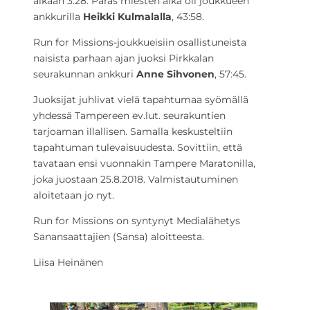
aikaan 3:28. Paras miesten aika oli joukkueen
ankkurilla
Heikki Kulmalalla
, 43:58.
Run for Missions-joukkueisiin osallistuneista
naisista parhaan ajan juoksi Pirkkalan
seurakunnan ankkuri
Anne Sihvonen
, 57:45.
Juoksijat juhlivat vielä tapahtumaa syömällä
yhdessä Tampereen ev.lut. seurakuntien
tarjoaman illallisen. Samalla keskusteltiin
tapahtuman tulevaisuudesta. Sovittiin, että
tavataan ensi vuonnakin Tampere Maratonilla,
joka juostaan 25.8.2018. Valmistautuminen
aloitetaan jo nyt.
Run for Missions on syntynyt Medialähetys
Sanansaattajien (Sansa) aloitteesta.
Liisa Heinänen