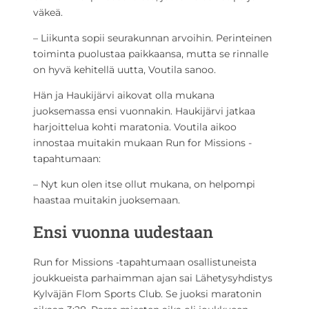
väkeä.
– Liikunta sopii seurakunnan arvoihin. Perinteinen
toiminta puolustaa paikkaansa, mutta se rinnalle
on hyvä kehitellä uutta, Voutila sanoo.
Hän ja Haukijärvi aikovat olla mukana
juoksemassa ensi vuonnakin. Haukijärvi jatkaa
harjoittelua kohti maratonia. Voutila aikoo
innostaa muitakin mukaan Run for Missions -
tapahtumaan:
– Nyt kun olen itse ollut mukana, on helpompi
haastaa muitakin juoksemaan.
Ensi vuonna uudestaan
Run for Missions -tapahtumaan osallistuneista
joukkueista parhaimman ajan sai Lähetysyhdistys
Kylväjän Flom Sports Club. Se juoksi maratonin