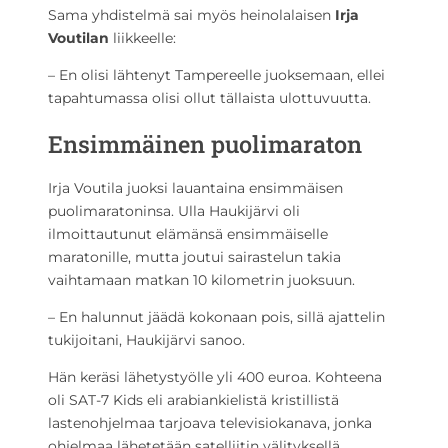
Sama yhdistelmä sai myös heinolalaisen
Irja
Voutilan
liikkeelle:
– En olisi lähtenyt Tampereelle juoksemaan, ellei
tapahtumassa olisi ollut tällaista ulottuvuutta.
Ensimmäinen puolimaraton
Irja Voutila juoksi lauantaina ensimmäisen
puolimaratoninsa. Ulla Haukijärvi oli
ilmoittautunut elämänsä ensimmäiselle
maratonille, mutta joutui sairastelun takia
vaihtamaan matkan 10 kilometrin juoksuun.
– En halunnut jäädä kokonaan pois, sillä ajattelin
tukijoitani, Haukijärvi sanoo.
Hän keräsi lähetystyölle yli 400 euroa. Kohteena
oli SAT-7 Kids eli arabiankielistä kristillistä
lastenohjelmaa tarjoava televisiokanava, jonka
ohjelmaa lähetetään satelliitin välityksellä.