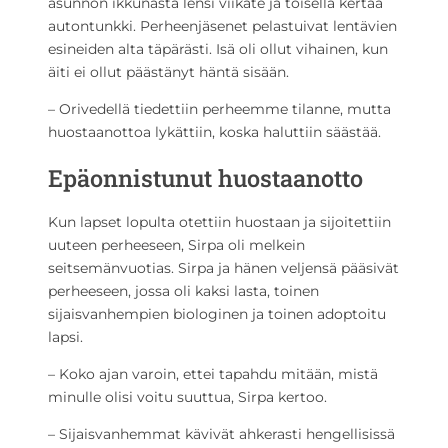
asunnon ikkunasta lensi viikate ja toisella kertaa
autontunkki. Perheenjäsenet pelastuivat lentävien
esineiden alta täpärästi. Isä oli ollut vihainen, kun
äiti ei ollut päästänyt häntä sisään.
– Orivedellä tiedettiin perheemme tilanne, mutta
huostaanottoa lykättiin, koska haluttiin säästää.
Epäonnistunut huostaanotto
Kun lapset lopulta otettiin huostaan ja sijoitettiin
uuteen perheeseen, Sirpa oli melkein
seitsemänvuotias. Sirpa ja hänen veljensä pääsivät
perheeseen, jossa oli kaksi lasta, toinen
sijaisvanhempien biologinen ja toinen adoptoitu
lapsi.
– Koko ajan varoin, ettei tapahdu mitään, mistä
minulle olisi voitu suuttua, Sirpa kertoo.
– Sijaisvanhemmat kävivät ahkerasti hengellisissä