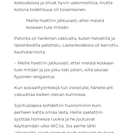
kokouksissa ja olivat hyvin uskonnollisia, mutta
kotona todellisuus oli toisenlainen.
Meille hoettiin jatkuvasti, ettei meistä
koskaan tule mitään.
Pahinta oli henkinen väkivalta, kuten helvetillä ja
lastenkodilla pelottelu. Lastenkodeista oli kerrottu
kauhutarinoita.
– Meille hoettiin jatkuvasti, ettei meistä koskaan
tule mitään ja jos joku teki jotain, siitä seurasi
fyysinen rangaistus.
Kun sosiaalityöntekijä tuli vierailulle, hänelle piti
vakuuttaa kaiken olevan kunnossa.
Sijoituslapsia kohdeltiin huonommin kuin
perheen kahta omaa lasta. Heille saatettiin
syöttää homeisia ruokia ja he joutuivat
käyttämään ulko-WC:tä. Jos perhe lähti
ulkomaille, sijoituslapset eivät päässeet mukaan.