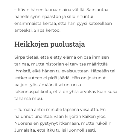
– Kävin hänen luonaan aina välillä. Sain antaa
hänelle synninpäästön ja silloin tuntui
ensimmäistä kertaa, että hän pyysi katseellaan
anteeksi, Sirpa kertoo.
Heikkojen puolustaja
Sirpa tietää, että eletty elämä on osa ihmisen
tarinaa, mutta historian ei tarvitse määrittää
ihmistä, eikä hänen tulevaisuuttaan. Häpeään tai
katkeruuteen ei pidä jäädä. Hän on joutunut
paljon työstämään itsetuntonsa
rakennuspalikoita, että on yhtä arvokas kuin kuka
tahansa muu.
– Jumala antoi minulle lapsena viisautta. En
halunnut unohtaa, vaan kirjoitin kaiken ylös.
Nuorena en pystynyt itkemään, mutta rukoilin
Jumalalta, että itku tulisi luonnollisesti.