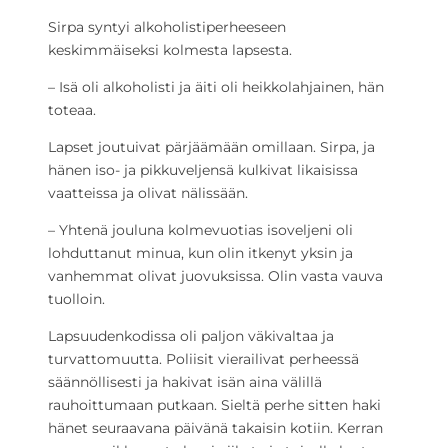
Sirpa syntyi alkoholistiperheeseen
keskimmäiseksi kolmesta lapsesta.
– Isä oli alkoholisti ja äiti oli heikkolahjainen, hän
toteaa.
Lapset joutuivat pärjäämään omillaan. Sirpa, ja
hänen iso- ja pikkuveljensä kulkivat likaisissa
vaatteissa ja olivat nälissään.
– Yhtenä jouluna kolmevuotias isoveljeni oli
lohduttanut minua, kun olin itkenyt yksin ja
vanhemmat olivat juovuksissa. Olin vasta vauva
tuolloin.
Lapsuudenkodissa oli paljon väkivaltaa ja
turvattomuutta. Poliisit vierailivat perheessä
säännöllisesti ja hakivat isän aina välillä
rauhoittumaan putkaan. Sieltä perhe sitten haki
hänet seuraavana päivänä takaisin kotiin. Kerran