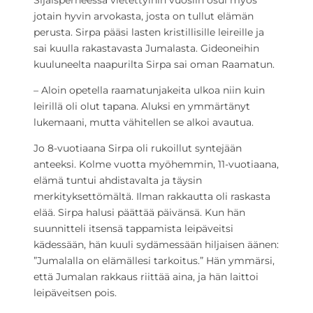
Sijaisperheessä vietettyihin vuosiin osui myös
jotain hyvin arvokasta, josta on tullut elämän
perusta. Sirpa pääsi lasten kristillisille leireille ja
sai kuulla rakastavasta Jumalasta. Gideoneihin
kuuluneelta naapurilta Sirpa sai oman Raamatun.
– Aloin opetella raamatunjakeita ulkoa niin kuin
leirillä oli olut tapana. Aluksi en ymmärtänyt
lukemaani, mutta vähitellen se alkoi avautua.
Jo 8-vuotiaana Sirpa oli rukoillut syntejään
anteeksi. Kolme vuotta myöhemmin, 11-vuotiaana,
elämä tuntui ahdistavalta ja täysin
merkityksettömältä. Ilman rakkautta oli raskasta
elää. Sirpa halusi päättää päivänsä. Kun hän
suunnitteli itsensä tappamista leipäveitsi
kädessään, hän kuuli sydämessään hiljaisen äänen:
”Jumalalla on elämällesi tarkoitus.” Hän ymmärsi,
että Jumalan rakkaus riittää aina, ja hän laittoi
leipäveitsen pois.