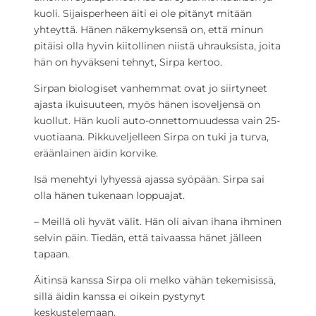
kuoli. Sijaisperheen äiti ei ole pitänyt mitään
yhteyttä. Hänen näkemyksensä on, että minun
pitäisi olla hyvin kiitollinen niistä uhrauksista, joita
hän on hyväkseni tehnyt, Sirpa kertoo.
Sirpan biologiset vanhemmat ovat jo siirtyneet
ajasta ikuisuuteen, myös hänen isoveljensä on
kuollut. Hän kuoli auto-onnettomuudessa vain 25-
vuotiaana. Pikkuveljelleen Sirpa on tuki ja turva,
eräänlainen äidin korvike.
Isä menehtyi lyhyessä ajassa syöpään. Sirpa sai
olla hänen tukenaan loppuajat.
– Meillä oli hyvät välit. Hän oli aivan ihana ihminen
selvin päin. Tiedän, että taivaassa hänet jälleen
tapaan.
Äitinsä kanssa Sirpa oli melko vähän tekemisissä,
sillä äidin kanssa ei oikein pystynyt
keskustelemaan.