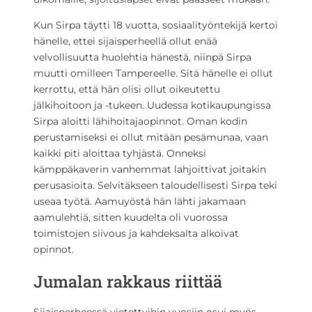
Kun Sirpa täytti 18 vuotta, sosiaalityöntekijä kertoi
hänelle, ettei sijaisperheellä ollut enää
velvollisuutta huolehtia hänestä, niinpä Sirpa
muutti omilleen Tampereelle. Sitä hänelle ei ollut
kerrottu, että hän olisi ollut oikeutettu
jälkihoitoon ja -tukeen. Uudessa kotikaupungissa
Sirpa aloitti lähihoitajaopinnot. Oman kodin
perustamiseksi ei ollut mitään pesämunaa, vaan
kaikki piti aloittaa tyhjästä. Onneksi
kämppäkaverin vanhemmat lahjoittivat joitakin
perusasioita. Selvitäkseen taloudellisesti Sirpa teki
useaa työtä. Aamuyöstä hän lähti jakamaan
aamulehtiä, sitten kuudelta oli vuorossa
toimistojen siivous ja kahdeksalta alkoivat
opinnot.
Jumalan rakkaus riittää