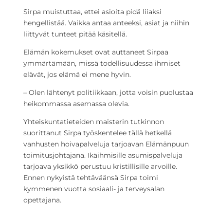
Sirpa muistuttaa, ettei asioita pidä liiaksi
hengellistää. Vaikka antaa anteeksi, asiat ja niihin
liittyvät tunteet pitää käsitellä.
Elämän kokemukset ovat auttaneet Sirpaa
ymmärtämään, missä todellisuudessa ihmiset
elävät, jos elämä ei mene hyvin.
– Olen lähtenyt politiikkaan, jotta voisin puolustaa
heikommassa asemassa olevia.
Yhteiskuntatieteiden maisterin tutkinnon
suorittanut Sirpa työskentelee tällä hetkellä
vanhusten hoivapalveluja tarjoavan Elämänpuun
toimitusjohtajana. Ikäihmisille asumispalveluja
tarjoava yksikkö perustuu kristillisille arvoille.
Ennen nykyistä tehtäväänsä Sirpa toimi
kymmenen vuotta sosiaali- ja terveysalan
opettajana.