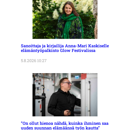
Sanoittaja ja kirjailija Anna-Mari Kaskiselle
elämäntyöpalkinto Glow Festivalissa
5.8.2026 10:27
”On ollut hienoa nähdä, kuinka ihminen saa
uuden suunnan elämäänsä työn kautta”