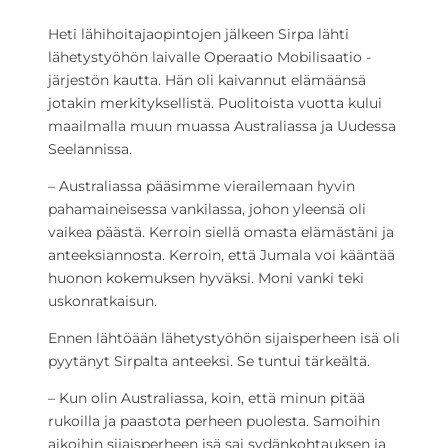
Heti lähihoitajaopintojen jälkeen Sirpa lähti
lähetystyöhön laivalle Operaatio Mobilisaatio -
järjestön kautta. Hän oli kaivannut elämäänsä
jotakin merkityksellistä. Puolitoista vuotta kului
maailmalla muun muassa Australiassa ja Uudessa
Seelannissa.
– Australiassa pääsimme vierailemaan hyvin
pahamaineisessa vankilassa, johon yleensä oli
vaikea päästä. Kerroin siellä omasta elämästäni ja
anteeksiannosta. Kerroin, että Jumala voi kääntää
huonon kokemuksen hyväksi. Moni vanki teki
uskonratkaisun.
Ennen lähtöään lähetystyöhön sijaisperheen isä oli
pyytänyt Sirpalta anteeksi. Se tuntui tärkeältä.
– Kun olin Australiassa, koin, että minun pitää
rukoilla ja paastota perheen puolesta. Samoihin
aikoihin sijaisperheen isä sai sydänkohtauksen ja