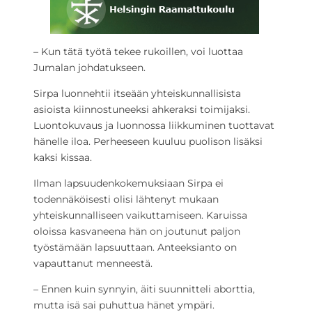
– Kun tätä työtä tekee rukoillen, voi luottaa
Jumalan johdatukseen.
Sirpa luonnehtii itseään yhteiskunnallisista
asioista kiinnostuneeksi ahkeraksi toimijaksi.
Luontokuvaus ja luonnossa liikkuminen tuottavat
hänelle iloa. Perheeseen kuuluu puolison lisäksi
kaksi kissaa.
Ilman lapsuudenkokemuksiaan Sirpa ei
todennäköisesti olisi lähtenyt mukaan
yhteiskunnalliseen vaikuttamiseen. Karuissa
oloissa kasvaneena hän on joutunut paljon
työstämään lapsuuttaan. Anteeksianto on
vapauttanut menneestä.
– Ennen kuin synnyin, äiti suunnitteli aborttia,
mutta isä sai puhuttua hänet ympäri.