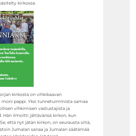
sitelty kirkossa.
rjan kirkosta on vihkikaavan
t moni pappi. Yksi tunnetuimmista samaa
llisen vihkimisen vastustajista ja
. Hän ilmoitti jättävänsä kirkon, kun
”Se, että nyt jätän kirkon, on seurausta siitä,
vastoin Jumalan sanaa ja Jumalan säätämää