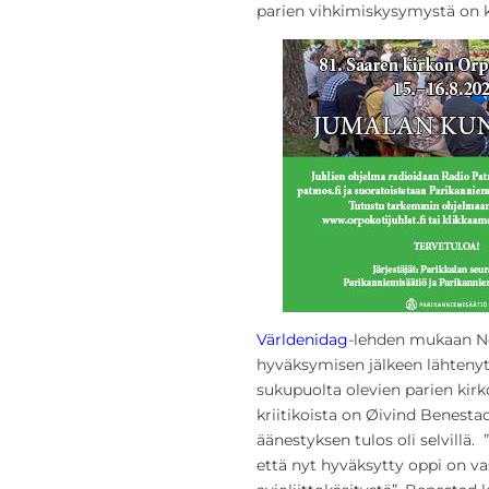
parien vihkimiskysymystä on kä
Världenidag
-lehden mukaan No
hyväksymisen jälkeen lähteny
sukupuolta olevien parien kirko
kriitikoista on Øivind Benestad
äänestyksen tulos oli selvillä. 
että nyt hyväksytty oppi on 