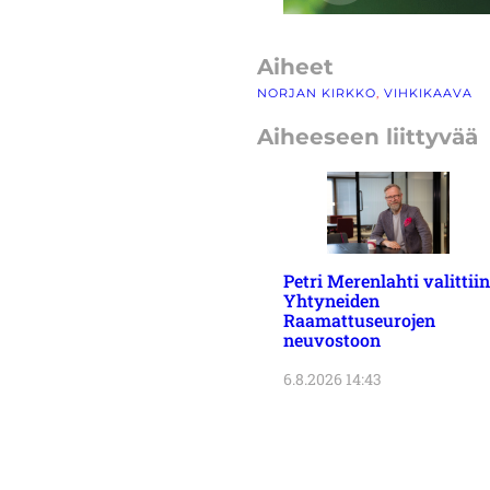
Aiheet
NORJAN KIRKKO
, 
VIHKIKAAVA
Aiheeseen liittyvää
Petri Merenlahti valittiin
Yhtyneiden
Raamattuseurojen
neuvostoon
6.8.2026 14:43