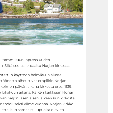
syi tammikuun lopussa uuden
. Siitä seurasi eroaalto Norjan kirkossa.
otettiin käyttöön helmikuun alussa.
ttöönotto aiheuttivat eropiikin Norjan
kolmen päivän aikana kirkosta erosi 1139,
e lokakuun aikana. Kaiken kaikkiaan Norjan
an paljon jäseniä sen jälkeen kun kirkosta
mahdolliseksi viime vuonna. Norjan kirkko
kerta, kun samaa sukupuolta olevien