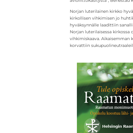
avioliittokäsitystä”, Benestad
Norjan luterilainen kirkko hyv
kirkollisen vihkimisen jo huht
hyväksynnälle laadittiin sanal
Norjan luterilaisessa kirkossa
vihkimiskaava. Aikaisemman 
korvattiin sukupuolineutraaleill