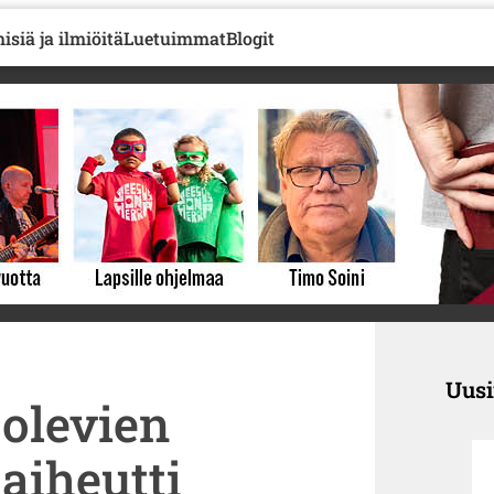
isiä ja ilmiöitä
Luetuimmat
Blogit
Uus
olevien
aiheutti