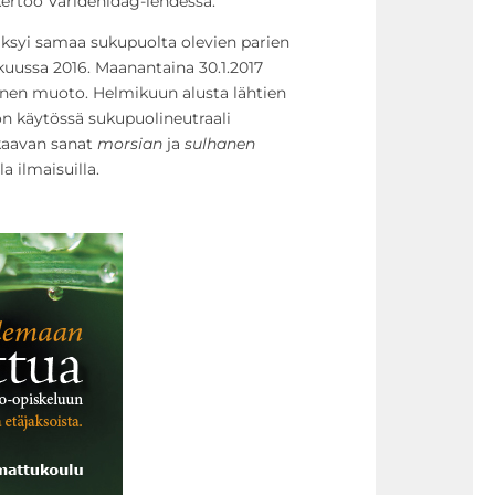
 kertoo Världenidag-lehdessä.
äksyi samaa sukupuolta olevien parien
ikuussa 2016. Maanantaina 30.1.2017
linen muoto. Helmikuun alusta lähtien
 on käytössä sukupuolineutraali
kaavan sanat
morsian
ja
sulhanen
a ilmaisuilla.