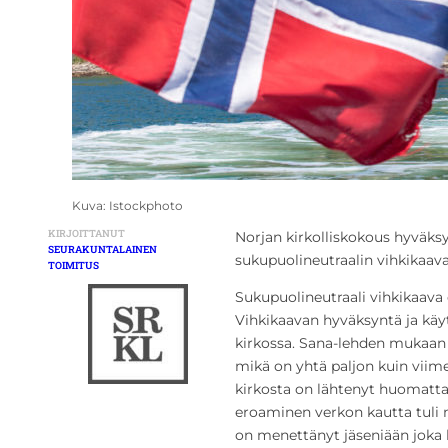
Kuva: Istockphoto
KIRJOITTANUT
Norjan kirkolliskokous hyväk
SEURAKUNTALAINEN
sukupuolineutraalin vihkikaavan
TOIMITUS
Sukupuolineutraali vihkikaava 
Vihkikaavan hyväksyntä ja käy
kirkossa. Sana-lehden mukaan 
mikä on yhtä paljon kuin viim
kirkosta on lähtenyt huomattav
eroaminen verkon kautta tuli 
on menettänyt jäseniään joka 