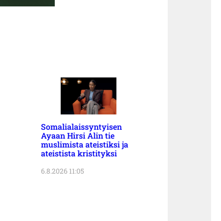
Somalialaissyntyisen
Ayaan Hirsi Alin tie
muslimista ateistiksi ja
ateistista kristityksi
6.8.2026 11:05