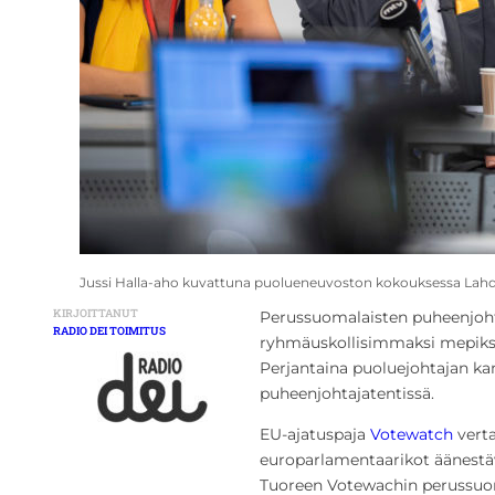
Jussi Halla-aho kuvattuna puolueneuvoston kokouksessa Lahde
KIRJOITTANUT
Perussuomalaisten puheenjohta
RADIO DEI TOIMITUS
ryhmäuskollisimmaksi mepiksi 
Perjantaina puoluejohtajan ka
puheenjohtajatentissä.
EU-ajatuspaja
Votewatch
verta
europarlamentaarikot äänestä
Tuoreen Votewachin perussuom