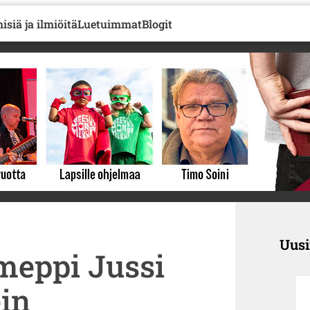
isiä ja ilmiöitä
Luetuimmat
Blogit
Uus
meppi Jussi
in