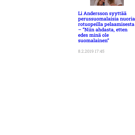
Li Andersson syyttää
perussuomalaisia nuoria
rotuopeilla pelaamisesta
– ”Niin ahdasta, etten
edes minä ole
suomalainen”
8.2.2019 17:45