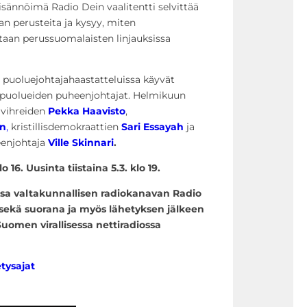
isännöimä Radio Dein vaalitentti selvittää
 perusteita ja kysyy, miten
taan perussuomalaisten linjauksissa
puoluejohtajahaastatteluissa käyvät
apuolueiden puheenjohtajat. Helmikuun
t vihreiden
Pekka Haavisto
,
on
,
kristillisdemokraattien
Sari Essayah
ja
eenjohtaja
Ville Skinnari
.
o 16. Uusinta tiistaina 5.3. klo 19.
ssa valtakunnallisen radiokanavan Radio
sekä suorana ja myös lähetyksen jälkeen
Suomen virallisessa nettiradiossa
tysajat