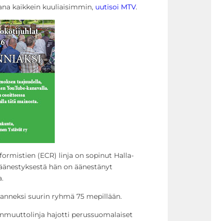
na kaikkein kuuliaisimmin,
uutisoi MTV
.
formistien (ECR) linja on sopinut Halla-
3 äänestyksestä hän on äänestänyt
.
nneksi suurin ryhmä 75 mepillään.
nmuuttolinja hajotti perussuomalaiset