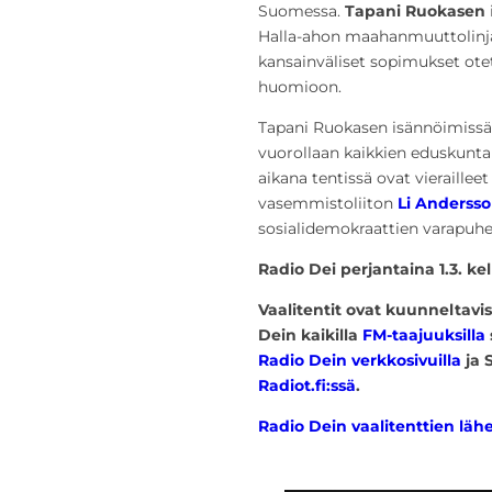
Suomessa.
Tapani Ruokasen
Halla-ahon maahanmuuttolinjan
kansainväliset sopimukset ote
huomioon.
Tapani Ruokasen isännöimissä 
vuorollaan kaikkien eduskunt
aikana tentissä ovat vieraillee
vasemmistoliiton
Li Anderss
sosialidemokraattien varapuh
Radio Dei perjantaina 1.3. kell
Vaalitentit ovat kuunneltavi
Dein kaikilla
FM-taajuuksilla
Radio Dein verkkosivuilla
ja 
Radiot.fi:ssä
.
Radio Dein vaalitenttien lähe