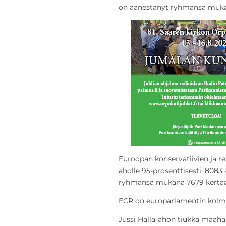
on äänestänyt ryhmänsä muka
Euroopan konservatiivien ja re
aholle 95-prosenttisesti. 808
ryhmänsä mukana 7679 kertaa
ECR on europarlamentin kolma
Jussi Halla-ahon tiukka maaha