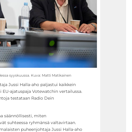
ssa syyskuussa. Kuva: Matti Matikainen
ja Jussi Halla-aho paljastui kaikkein
EU-ajatuspaja Votewatchin vertailussa.
ntoja testataan Radio Dein
a säännöllisesti, miten
vät suhteessa ryhmänsä valtavirtaan.
alaisten puheenjohtaja Jussi Halla-aho