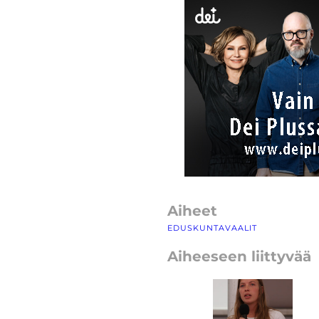
Aiheet
EDUSKUNTAVAALIT
Aiheeseen liittyvää