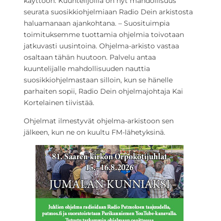
käyttöön. Kuuntelijoilla on nyt mahdollisuus
seurata suosikkiohjelmiaan Radio Dein arkistosta
haluamanaan ajankohtana. – Suosituimpia
toimituksemme tuottamia ohjelmia toivotaan
jatkuvasti uusintoina. Ohjelma-arkisto vastaa
osaltaan tähän huutoon. Palvelu antaa
kuuntelijalle mahdollisuuden nauttia
suosikkiohjelmastaan silloin, kun se hänelle
parhaiten sopii, Radio Dein ohjelmajohtaja Kai
Kortelainen tiivistää.
Ohjelmat ilmestyvät ohjelma-arkistoon sen
jälkeen, kun ne on kuultu FM-lähetyksinä.