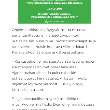
Ohjelma-arkistosta löytyvät muun muassa
perjantai-iltapäivisin lähetettävä, viikon
uutisaiheisiin pureutuva Toivon tuomiokapituli ja
keskiviikkoaamuisin kuultava Viikon debatti.
Kanava aikoo laajentaa arkistoa asteittain.
– Keskusteluohjelmia seurataan tarkasti ja niiden
kuuntelijamäärät ovat olleet kasvussa.
Ajankohtaiset aiheet ja poleemisetkin
puheenvuorot kiinnostavat. Arkiston myötä
ohjelmat löytävät varmasti uusia yleisöjä,
Kortelainen uskoo.
Tekijänoikeudellisista syistä musiikkia tai
musiikkiohjelmia Radio Dein ohjelma-arkistossa