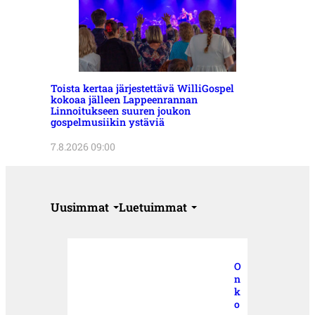
Toista kertaa järjestettävä WilliGospel
kokoaa jälleen Lappeenrannan
Linnoitukseen suuren joukon
gospelmusiikin ystäviä
7.8.2026 09:00
Uusimmat
Luetuimmat
O
n
k
o